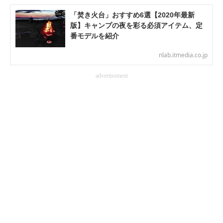
「焚き火台」おすすめ6選【2020年最新
AI活用のいまが分かる
版】キャンプの夜を彩る必須アイテム、定
番モデルを紹介
企業ITのトレンドを詳説
nlab.itmedia.co.jp
経営リーダーのコミュニティ
advertisement
マーケ×ITの今がよく分かる
ITエンジニア向け専門サイト
企業向けIT製品の総合サイト
IT製品の技術・比較・事例
製造業のIT導入・活用を支援
モノづくり技術者専門サイト
エレクトロニクス専門サイト