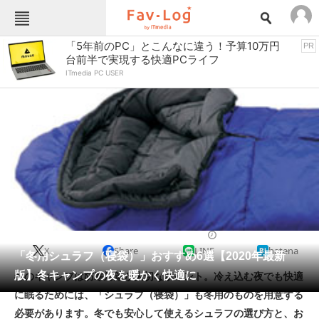
Fav-Logカテゴリー一覧
「5年前のPC」とこんなに違う！予算10万円
PR
台前半で実現する快適PCライフ
TOP
アウトドア用品
ITmedia PC USER
インテリア・収納
おもちゃ・ホビー
カメラ
キッチン家電
キッチン用品
ゲーム
コンテンツ・サービス
スイーツ・お菓子
スポーツ・レジャー
スマホ・携帯電話
パソコン・タブレット
ファッション
寝具
2020/11/04 20:08（公開）
X
Share
LINE
hatena
ペット
「冬用シュラフ（寝袋）」おすすめ6選【2020年最新
家電
版】冬キャンプの夜を暖かく快適に
冬のキャンプは防寒対策が大切なポイント。冷え込む夜でも快適
工具・DIY
本・DVD・CD
に眠るためには、「シュラフ（寝袋）」も冬用のものを用意する
生活家電
生活用品
必要があります。冬でも安心して使えるシュラフの選び方と、お