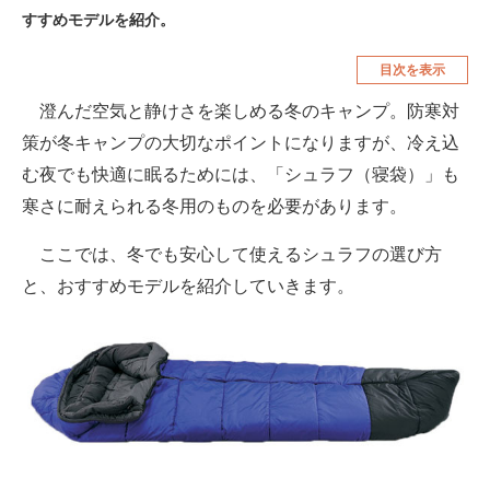
すすめモデルを紹介。
空調・季節家電
美容・コスメ
目次を表示
腕時計
車・バイク
澄んだ空気と静けさを楽しめる冬のキャンプ。防寒対
釣り具・釣り用品
食品・飲料・お酒
策が冬キャンプの大切なポイントになりますが、冷え込
食器・グラス・カトラリー
む夜でも快適に眠るためには、「シュラフ（寝袋）」も
寒さに耐えられる冬用のものを必要があります。
メディア
注目記事を集めた総合ページ
ここでは、冬でも安心して使えるシュラフの選び方
と、おすすめモデルを紹介していきます。
ITの今と未来を見通す
スマホと通信の最新トレンド
進化するPCとデバイスの未来
好きが集まる 比べて選べる
ビジネスと働き方のヒント