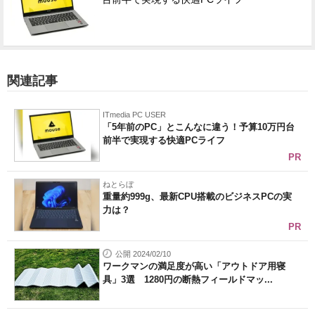
関連記事
ITmedia PC USER
「5年前のPC」とこんなに違う！予算10万円台
前半で実現する快適PCライフ
PR
ねとらぼ
重量約999g、最新CPU搭載のビジネスPCの実
力は？
PR
公開 2024/02/10
ワークマンの満足度が高い「アウトドア用寝
具」3選 1280円の断熱フィールドマッ...