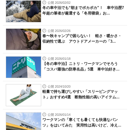
公開 2026/02/02
冬の車中泊でも“朝までポカポカ”！ 車中泊歴7
年超の筆者が厳選する「冬用寝袋」お...
公開 2026/02/26
春〜秋キャンプで困らない！ 軽さ・暖かさ・
収納性で選ぶ アウトドアメーカーの「3...
公開 2026/01/18
【冬の車中泊】ニトリ・ワークマンでそろう
「コスパ最強の防寒名品」5選 車中泊好き...
公開 2024/10/20
軽量で持ち運びしやすい「スリーピングマッ
ト」おすすめ4選 断熱性能の高いアイテム...
公開 2026/01/14
ワークマンの「寒くても暑くても快適なパン
ツ」をはいてみた 実用性は高いけど、冷え...