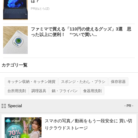
は？
PR(ねとらぼ)
ファミマで買える「110円の使えるグッズ」3選 思
った以上に便利！ “ついで買い...
カテゴリ一覧
キッチン収納・キッチン雑貨
スポンジ・たわし・ブラシ
保存容器
台所用洗剤
調理器具
鍋・フライパン
食器用洗剤
Special
- PR -
スマホの写真／動画をもう一段安全に 買い切
りクラウドストレージ