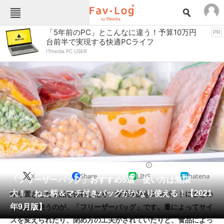
Fav-Logカテゴリー一覧
「5年前のPC」とこんなに違う！予算10万円
PR
台前半で実現する快適PCライフ
TOP
アウトドア用品
ITmedia PC USER
インテリア・収納
おもちゃ・ホビー
カメラ
キッチン家電
キッチン用品
ゲーム
コンテンツ・サービス
スイーツ・お菓子
スポーツ・レジャー
スマホ・携帯電話
パソコン・タブレット
ファッション
保存容器
2021/09/24 12:00（公開）
X
Share
LINE
hatena
ペット
「フリーザーバッグ」おすすめ5選 使い方は無限
家電
大！ ねこ柄＆マチ付きバッグがかなり使える！【2021
作り置きした食品を保存したり、冷凍食品をコンパクトにまとめ
工具・DIY
本・DVD・CD
年9月版】
るときに使うのが、「フリーザーバッグ」です。量によってサイ
生活家電
生活用品
ズを変えられたり、閉め方の工夫がされていたりと、食品によっ