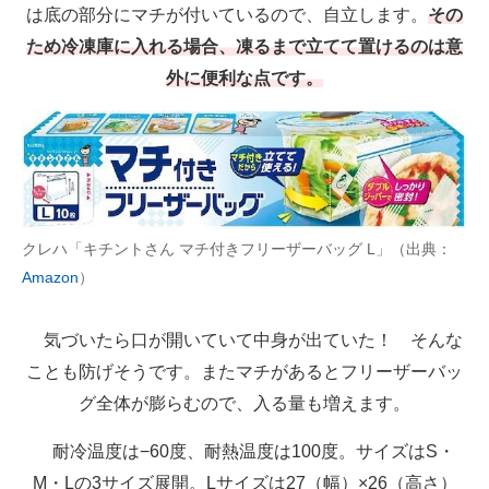
は底の部分にマチが付いているので、自立します。
その
ため冷凍庫に入れる場合、凍るまで立てて置けるのは意
外に便利な点です。
クレハ「キチントさん マチ付きフリーザーバッグ L」（出典：
Amazon
）
気づいたら口が開いていて中身が出ていた！ そんな
ことも防げそうです。またマチがあるとフリーザーバッ
グ全体が膨らむので、入る量も増えます。
耐冷温度は−60度、耐熱温度は100度。サイズはS・
M・Lの3サイズ展開。Lサイズは27（幅）×26（高さ）