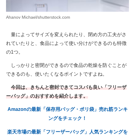
AI活用のいまが分かる
Ahanov Michael/shutterstock.com
企業ITのトレンドを詳説
量によってサイズを変えられたり、閉め方の工夫がさ
経営リーダーのコミュニティ
れていたりと、食品によって使い分けができるのも特徴
マーケ×ITの今がよく分かる
の1つ。
ITエンジニア向け専門サイト
しっかりと密閉ができるので食品の乾燥を防ぐことが
できるのも、使いたくなるポイントですよね。
企業向けIT製品の総合サイト
今回は、きちんと密封できてコスパも良い「フリーザ
IT製品の技術・比較・事例
ーバッグ」のおすすめを紹介します。
製造業のIT導入・活用を支援
Amazonの最新「保存用バッグ・ポリ袋」売れ筋ランキ
モノづくり技術者専門サイト
ングをチェック！
エレクトロニクス専門サイト
楽天市場の最新「フリーザーバッグ」人気ランキングを