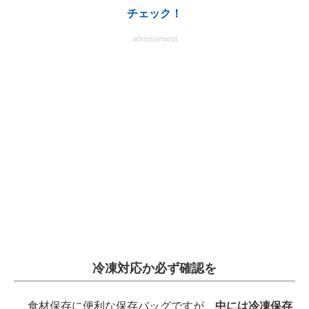
チェック！
電子設計の基本と応用
advertisement
エネルギーの専門メディア
建設×テクノロジーの最前線
ちょっと気になるネットの話題
冷凍対応か必ず確認を
食材保存に便利な保存バッグですが、
中には冷凍保存