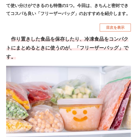
て使い分けができるのも特徴の1つ。今回は、きちんと密封でき
空調・季節家電
美容・コスメ
てコスパも良い「フリーザーバッグ」のおすすめを紹介します。
腕時計
車・バイク
目次を表示
釣り具・釣り用品
食品・飲料・お酒
作り置きした食品を保存したり、冷凍食品をコンパク
食器・グラス・カトラリー
トにまとめるときに使うのが、「フリーザーバッグ」で
す。
メディア
注目記事を集めた総合ページ
ITの今と未来を見通す
スマホと通信の最新トレンド
進化するPCとデバイスの未来
好きが集まる 比べて選べる
ビジネスと働き方のヒント