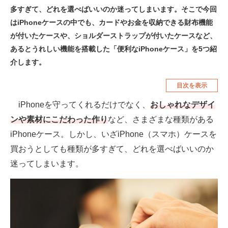
多すぎて、どれを選べばいいのか迷ってしまいます。そこで今回
空調・季節家電
美容・コスメ
はiPhoneケースの中でも、カードやお金を収納できる財布機能
腕時計
車・バイク
が付いたケースや、ショルダーストラップが付いたケースなど、
あるとうれしい機能を搭載した「便利なiPhoneケース」を5つ紹
釣り具・釣り用品
食品・飲料・お酒
介します。
食器・グラス・カトラリー
目次を表示
メディア
iPhoneを守ってくれるだけでなく、
おしゃれなデザイ
注目記事を集めた総合ページ
ンや素材にこだわった作り
など、さまざまな種類がある
iPhoneケース。しかし、いざiPhone（スマホ）ケースを
ITの今と未来を見通す
買おうとしても種類が多すぎて、どれを選べばいいのか
スマホと通信の最新トレンド
迷ってしまいます。
進化するPCとデバイスの未来
好きが集まる 比べて選べる
ビジネスと働き方のヒント