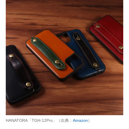
HANATORA「TGH-12Pro」（出典：
Amazon
）