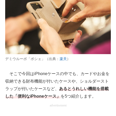
AI活用のいまが分かる
企業ITのトレンドを詳説
経営リーダーのコミュニティ
マーケ×ITの今がよく分かる
ITエンジニア向け専門サイト
デミウルーボ「ポシェ」（出典：
楽天
）
企業向けIT製品の総合サイト
そこで今回はiPhoneケースの中でも、カードやお金を
IT製品の技術・比較・事例
収納できる財布機能が付いたケースや、ショルダースト
ラップが付いたケースなど、
あるとうれしい機能を搭載
製造業のIT導入・活用を支援
した「便利なiPhoneケース」
を5つ紹介します。
モノづくり技術者専門サイト
advertisement
エレクトロニクス専門サイト