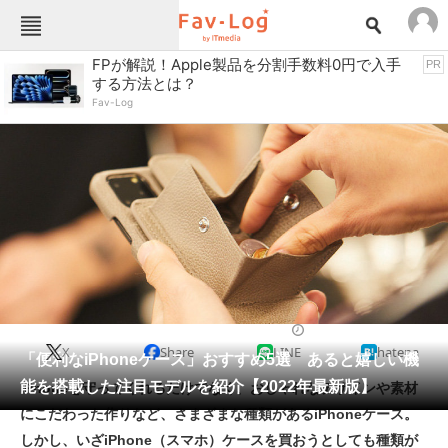
Fav-Logカテゴリー一覧
FPが解説！Apple製品を分割手数料0円で入手
PR
する方法とは？
TOP
アウトドア用品
Fav-Log
インテリア・収納
おもちゃ・ホビー
カメラ
キッチン家電
キッチン用品
ゲーム
コンテンツ・サービス
スイーツ・お菓子
スポーツ・レジャー
スマホ・携帯電話
パソコン・タブレット
ファッション
スマホケース・スマホカバー
2022/06/01 11:30（公開）
X
Share
LINE
hatena
ペット
「便利なiPhoneケース」おすすめ5選 あると嬉しい機
家電
能を搭載した注目モデルを紹介【2022年最新版】
iPhoneを守ってくれるだけでなく、おしゃれなデザインや素材
工具・DIY
本・DVD・CD
にこだわった作りなど、さまざまな種類があるiPhoneケース。
生活家電
生活用品
しかし、いざiPhone（スマホ）ケースを買おうとしても種類が