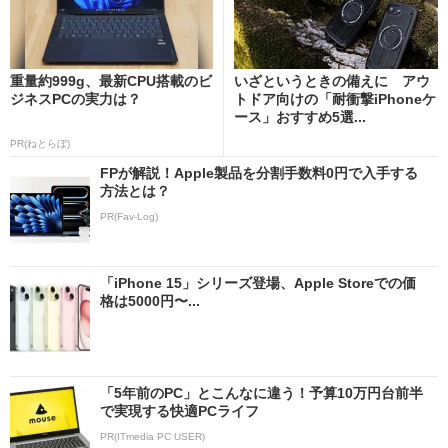
重量約999g、最新CPU搭載のビ
いざというときの備えに アウ
ジネスPCの実力は？
トドア向けの「耐衝撃iPhoneケ
ース」おすすめ5選...
PR(ねとらぼ)
FPが解説！Apple製品を分割手数料0円で入手する
方法とは？
PR(Fav-Log)
「iPhone 15」シリーズ登場、Apple Storeでの価
格は5000円〜...
「5年前のPC」とこんなに違う！予算10万円台前半
で実現する快適PCライフ
PR(ITmedia PC USER)