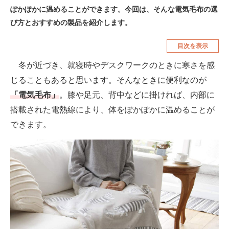
ぽかぽかに温めることができます。今回は、そんな電気毛布の選
空調・季節家電
美容・コスメ
び方とおすすめの製品を紹介します。
腕時計
車・バイク
目次を表示
釣り具・釣り用品
食品・飲料・お酒
冬が近づき、就寝時やデスクワークのときに寒さを感
食器・グラス・カトラリー
じることもあると思います。そんなときに便利なのが
「電気毛布」
。膝や足元、背中などに掛ければ、内部に
メディア
搭載された電熱線により、体をぽかぽかに温めることが
注目記事を集めた総合ページ
できます。
ITの今と未来を見通す
スマホと通信の最新トレンド
進化するPCとデバイスの未来
好きが集まる 比べて選べる
ビジネスと働き方のヒント