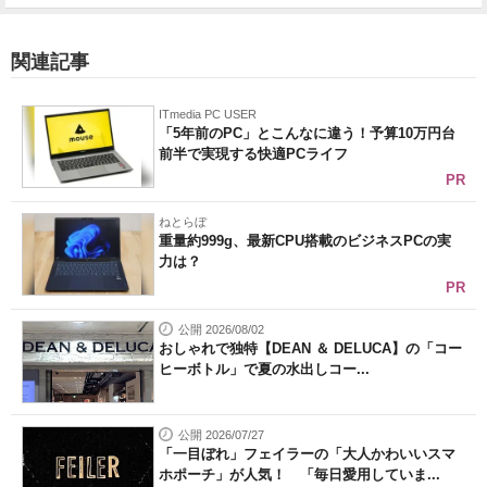
関連記事
ITmedia PC USER
「5年前のPC」とこんなに違う！予算10万円台
前半で実現する快適PCライフ
PR
ねとらぼ
重量約999g、最新CPU搭載のビジネスPCの実
力は？
PR
公開 2026/08/02
おしゃれで独特【DEAN ＆ DELUCA】の「コー
ヒーボトル」で夏の水出しコー...
公開 2026/07/27
「一目ぼれ」フェイラーの「大人かわいいスマ
ホポーチ」が人気！ 「毎日愛用していま...