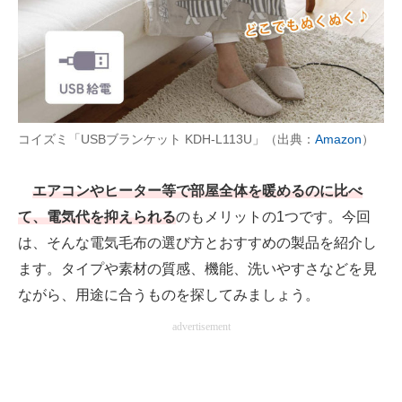
AI活用のいまが分かる
企業ITのトレンドを詳説
経営リーダーのコミュニティ
コイズミ「USBブランケット KDH-L113U」（出典：
Amazon
）
マーケ×ITの今がよく分かる
エアコンやヒーター等で部屋全体を暖めるのに比べ
ITエンジニア向け専門サイト
て、電気代を抑えられる
のもメリットの1つです。今回
企業向けIT製品の総合サイト
は、そんな電気毛布の選び方とおすすめの製品を紹介し
ます。タイプや素材の質感、機能、洗いやすさなどを見
IT製品の技術・比較・事例
ながら、用途に合うものを探してみましょう。
製造業のIT導入・活用を支援
advertisement
モノづくり技術者専門サイト
エレクトロニクス専門サイト