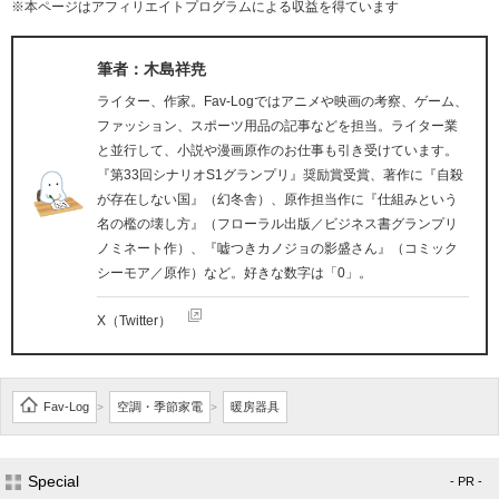
※本ページはアフィリエイトプログラムによる収益を得ています
筆者：木島祥尭
ライター、作家。Fav-Logではアニメや映画の考察、ゲーム、
ファッション、スポーツ用品の記事などを担当。ライター業
と並行して、小説や漫画原作のお仕事も引き受けています。
『第33回シナリオS1グランプリ』奨励賞受賞、著作に『自殺
が存在しない国』（幻冬舎）、原作担当作に『仕組みという
名の檻の壊し方』（フローラル出版／ビジネス書グランプリ
ノミネート作）、『嘘つきカノジョの影盛さん』（コミック
シーモア／原作）など。好きな数字は「0」。
X（Twitter）
Fav-Log
空調・季節家電
暖房器具
>
>
Special
- PR -