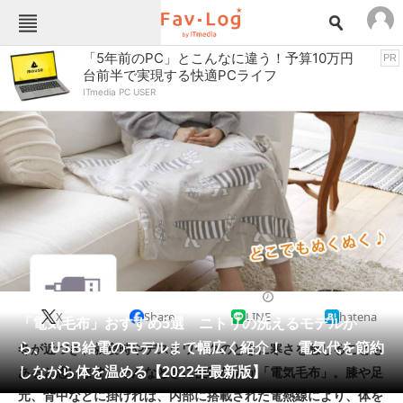
Fav-Logカテゴリー一覧
「5年前のPC」とこんなに違う！予算10万円
PR
台前半で実現する快適PCライフ
TOP
アウトドア用品
ITmedia PC USER
インテリア・収納
おもちゃ・ホビー
カメラ
キッチン家電
キッチン用品
ゲーム
コンテンツ・サービス
スイーツ・お菓子
スポーツ・レジャー
スマホ・携帯電話
パソコン・タブレット
ファッション
暖房器具
2022/11/18 08:00（公開）
X
Share
LINE
hatena
ペット
「電気毛布」おすすめ5選 ニトリの洗えるモデルか
家電
ら、 USB給電のモデルまで幅広く紹介！ 電気代を節約
冬が近づき、就寝時やデスクワークのときに寒さを感じることも
工具・DIY
本・DVD・CD
しながら体を温める【2022年最新版】
あると思います。そんなときに便利なのが「電気毛布」。膝や足
生活家電
生活用品
元、背中などに掛ければ、内部に搭載された電熱線により、体を