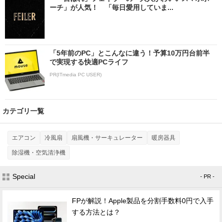
ーチ」が人気！ 「毎日愛用していま...
「5年前のPC」とこんなに違う！予算10万円台前半
で実現する快適PCライフ
PR(ITmedia PC USER)
カテゴリ一覧
エアコン
冷風扇
扇風機・サーキュレーター
暖房器具
除湿機・空気清浄機
Special
- PR -
FPが解説！Apple製品を分割手数料0円で入手
する方法とは？