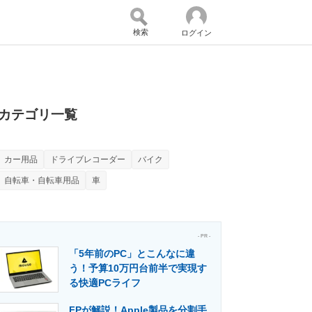
検索
ログイン
バイスの未来
好きが集まる 比べて選べる
カテゴリ一覧
カー用品
ドライブレコーダー
バイク
コミュニティ
マーケ×ITの今がよく分かる
自転車・自転車用品
車
・活用を支援
- PR -
「5年前のPC」とこんなに違
う！予算10万円台前半で実現す
る快適PCライフ
門メディア
建設×テクノロジーの最前線
FPが解説！Apple製品を分割手