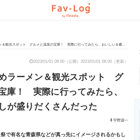
観光スポット グルメと温泉の宝庫！ 実際に行ってみたら、おいしい＆癒しが盛りだくさんだった
と未来を見通す
スマホと通信の最新トレンド
進化するPCとデ
2023/01/01 08:00（公開）
2023/01/01 08:00（更新）
めラーメン＆観光スポット グ
のいまが分かる
企業ITのトレンドを詳説
経営リーダーの
宝庫！ 実際に行ってみたら、
しが盛りだくさんだった
T製品の総合サイト
IT製品の技術・比較・事例
製造業のIT導入
宇野源一
た祭で有名な青森県などが真っ先にイメージされるかもし
ニクス専門サイト
電子設計の基本と応用
エネルギーの専