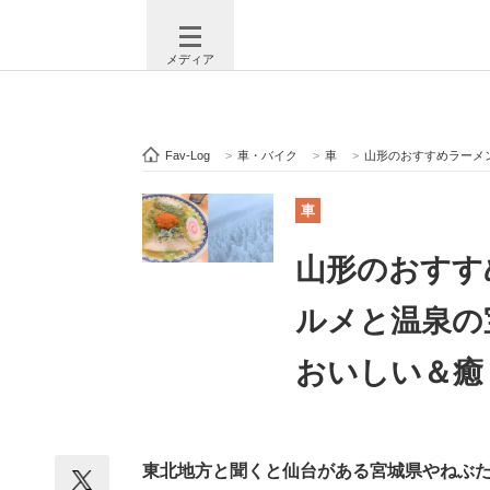
メディア
Fav-Log
>
車・バイク
>
車
>
山形のおすすめラーメン＆
注目記事を集めた総合ページ
ITの今
車
山形のおすす
ビジネスと働き方のヒント
AI活用
ルメと温泉の
おいしい＆癒
ITエンジニア向け専門サイト
企業向けI
東北地方と聞くと仙台がある宮城県やねぶ
モノづくり技術者専門サイト
エレクトロ