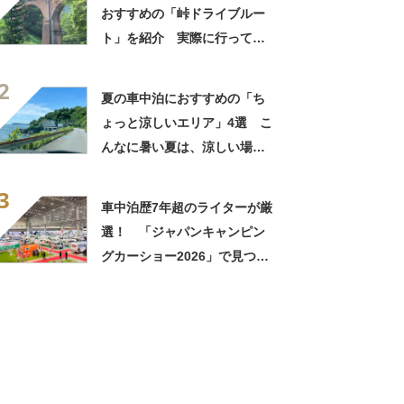
おすすめの「峠ドライブルー
ト」を紹介 実際に行ってみ
たら、最高のドライブになっ
2
た！
夏の車中泊におすすめの「ち
ょっと涼しいエリア」4選 こ
んなに暑い夏は、涼しい場所
で過ごそう 暑さ対策も万全
3
に【2023年8月版】
車中泊歴7年超のライターが厳
選！ 「ジャパンキャンピン
グカーショー2026」で見つけ
た「最強キャンピングカー」3
選【2026年2月版】