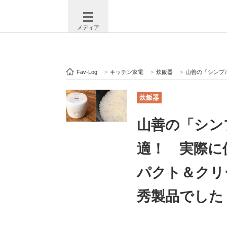
メディア
Fav-Log
>
キッチン家電
>
炊飯器
>
山善の「シンプル炊飯器
注目記事を集めた総合ページ
ITの今
炊飯器
山善の「シン
ビジネスと働き方のヒント
AI活用
適！ 実際に
パクト＆クリ
ITエンジニア向け専門サイト
企業向けI
秀製品でした
モノづくり技術者専門サイト
エレクトロ