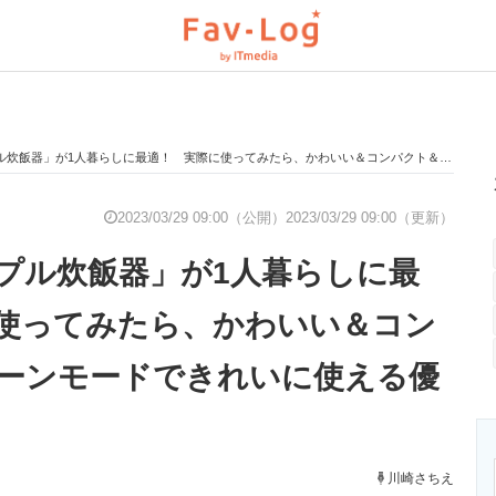
」が1人暮らしに最適！ 実際に使ってみたら、かわいい＆コンパクト＆クリーンモードできれいに使える優秀製品でした
と未来を見通す
スマホと通信の最新トレンド
進化するPCとデ
2023/03/29 09:00（公開）
2023/03/29 09:00（更新）
プル炊飯器」が1人暮らしに最
のいまが分かる
企業ITのトレンドを詳説
経営リーダーの
使ってみたら、かわいい＆コン
ーンモードできれいに使える優
T製品の総合サイト
IT製品の技術・比較・事例
製造業のIT導入
川崎さちえ
ニクス専門サイト
電子設計の基本と応用
エネルギーの専