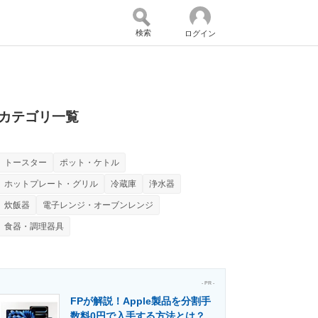
検索
ログイン
バイスの未来
好きが集まる 比べて選べる
カテゴリ一覧
トースター
ポット・ケトル
コミュニティ
マーケ×ITの今がよく分かる
ホットプレート・グリル
冷蔵庫
浄水器
炊飯器
電子レンジ・オーブンレンジ
食器・調理器具
・活用を支援
- PR -
FPが解説！Apple製品を分割手
門メディア
建設×テクノロジーの最前線
数料0円で入手する方法とは？