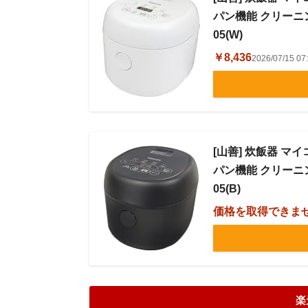
パン機能 クリーニン
05(W)
￥8,436
2026/07/15 
[山善] 炊飯器 マ
パン機能 クリーニン
05(B)
価格を取得できま
楽