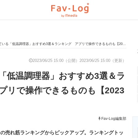
いる「低温調理器」おすすめ3選＆ランキング アプリで操作できるものも【2023年6月版】
と未来を見通す
スマホと通信の最新トレンド
進化するPCとデ
2023/06/25 15:00（公開）
2023/06/25 15:00（更新）
「低温調理器」おすすめ3選＆ラ
のいまが分かる
企業ITのトレンドを詳説
経営リーダーの
プリで操作できるものも【2023
T製品の総合サイト
IT製品の技術・比較・事例
製造業のIT導入
Fav-Log編集部
onの売れ筋ランキングからピックアップ。ランキングトッ
ニクス専門サイト
電子設計の基本と応用
エネルギーの専