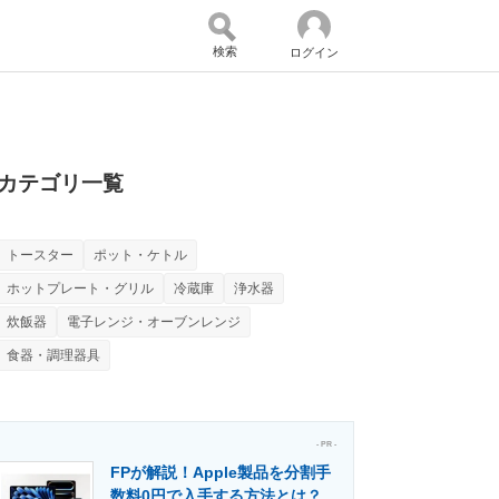
検索
ログイン
バイスの未来
好きが集まる 比べて選べる
カテゴリ一覧
トースター
ポット・ケトル
コミュニティ
マーケ×ITの今がよく分かる
ホットプレート・グリル
冷蔵庫
浄水器
炊飯器
電子レンジ・オーブンレンジ
食器・調理器具
・活用を支援
- PR -
FPが解説！Apple製品を分割手
門メディア
建設×テクノロジーの最前線
数料0円で入手する方法とは？