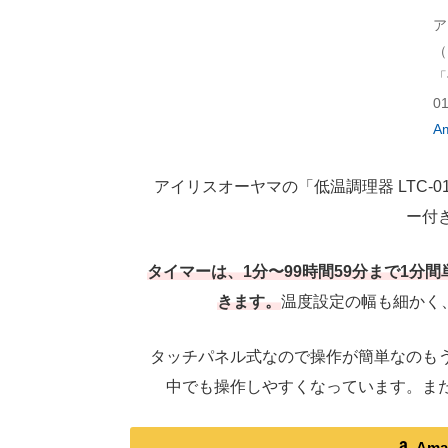
ア
（
「
0
A
アイリスオーヤマの「低温調理器 LTC-
ー付
タイマーは、1分〜99時間59分まで1
きます。
温度設定の幅も細かく、
タッチパネル式なので操作が簡単なのもう
中でも操作しやすくなっています。ま
Am