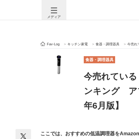
メディア
Fav-Log
>
キッチン家電
>
食器・調理器具
>
今売れて
注目記事を集めた総合ページ
ITの今
食器・調理器具
今売れている
ビジネスと働き方のヒント
AI活用
ンキング ア
年6月版】
ITエンジニア向け専門サイト
企業向けI
ここでは、おすすめの低温調理器をAmaz
モノづくり技術者専門サイト
エレクトロ