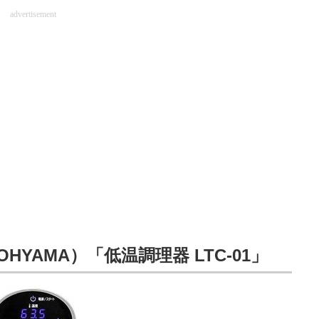
advertisement
HYAMA）「低温調理器 LTC-01」