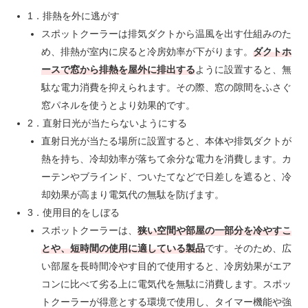
1．排熱を外に逃がす
スポットクーラーは排気ダクトから温風を出す仕組みのた
め、排熱が室内に戻ると冷房効率が下がります。
ダクトホ
ースで窓から排熱を屋外に排出する
ように設置すると、無
駄な電力消費を抑えられます。その際、窓の隙間をふさぐ
窓パネルを使うとより効果的です。
2．直射日光が当たらないようにする
直射日光が当たる場所に設置すると、本体や排気ダクトが
熱を持ち、冷却効率が落ちて余分な電力を消費します。カ
ーテンやブラインド、ついたてなどで日差しを遮ると、冷
却効果が高まり電気代の無駄を防げます。
3．使用目的をしぼる
スポットクーラーは、
狭い空間や部屋の一部分を冷やすこ
とや、短時間の使用に適している製品
です。そのため、広
い部屋を長時間冷やす目的で使用すると、冷房効果がエア
コンに比べて劣る上に電気代を無駄に消費します。スポッ
トクーラーが得意とする環境で使用し、タイマー機能や強