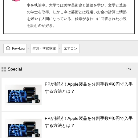
事を執筆中。大学では美学美術史と油絵を学び、文学と造形
の学士を取得。しかし今は芸術とは程遠いお金の計算に情熱
を燃やす人間になっている。伏線がきれいに回収された小説
を読むのが好き。
Fav-Log
空調・季節家電
エアコン
>
>
Special
- PR -
FPが解説！Apple製品を分割手数料0円で入手
する方法とは？
FPが解説！Apple製品を分割手数料0円で入手
する方法とは？