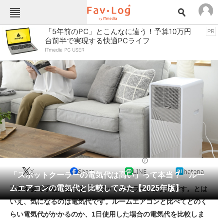
Fav-Logカテゴリー一覧
「5年前のPC」とこんなに違う！予算10万円
PR
台前半で実現する快適PCライフ
TOP
アウトドア用品
ITmedia PC USER
インテリア・収納
おもちゃ・ホビー
カメラ
キッチン家電
キッチン用品
ゲーム
コンテンツ・サービス
スイーツ・お菓子
スポーツ・レジャー
スマホ・携帯電話
パソコン・タブレット
ファッション
エアコン
2025/08/21 10:00（公開）
X
Share
LINE
hatena
ペット
「スポットクーラーの電気代は高い」って本当？ ルー
家電
ムエアコンの電気代と比較してみた【2025年版】
工事不要で手軽に使える「スポットクーラー」が人気です。とは
工具・DIY
本・DVD・CD
いえ、気になるのは電気代です。ルームエアコンと比べてどのく
生活家電
生活用品
らい電気代がかかるのか、1日使用した場合の電気代を比較しま