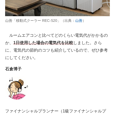
AI活用のいまが分かる
山善「移動式クーラー REC-S20」（出典：
山善
）
企業ITのトレンドを詳説
経営リーダーのコミュニティ
ルームエアコンと比べてどのくらい電気代がかかるの
か、
1日使用した場合の電気代を比較
しました。さら
マーケ×ITの今がよく分かる
に、電気代の節約のコツも紹介しているので、ぜひ参考
ITエンジニア向け専門サイト
にしてください。
企業向けIT製品の総合サイト
石倉博子
IT製品の技術・比較・事例
製造業のIT導入・活用を支援
モノづくり技術者専門サイト
エレクトロニクス専門サイト
ファイナンシャルプランナー（1級ファイナンシャルプ