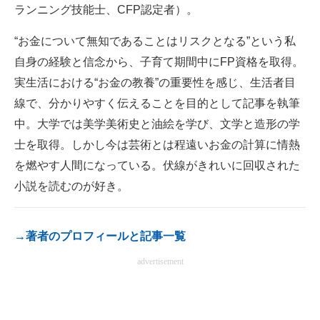
ランニング技能士、CFP認定者）。
電子設計の基本と応用
“お金について無知であることはリスクとなる”という私
エネルギーの専門メディア
自身の経験と信念から、子育て期間中にFP資格を取得。
建設×テクノロジーの最前線
実生活における“お金の教養”の重要性を感じ、生活者目
線で、分かりやすく伝えることを目的として記事を執筆
ちょっと気になるネットの話題
中。大学では美学美術史と油絵を学び、文学と造形の学
士を取得。しかし今は芸術とは程遠いお金の計算に情熱
を燃やす人間になっている。伏線がきれいに回収された
小説を読むのが好き。
→著者のプロフィールと記事一覧
advertisement