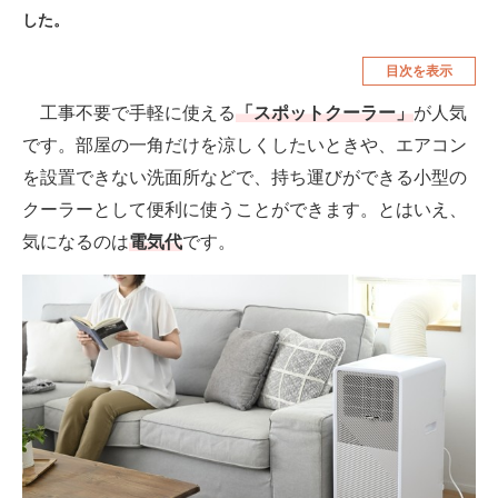
した。
空調・季節家電
美容・コスメ
目次を表示
腕時計
車・バイク
工事不要で手軽に使える
「スポットクーラー」
が人気
釣り具・釣り用品
食品・飲料・お酒
です。部屋の一角だけを涼しくしたいときや、エアコン
食器・グラス・カトラリー
を設置できない洗面所などで、持ち運びができる小型の
クーラーとして便利に使うことができます。とはいえ、
メディア
気になるのは
電気代
です。
注目記事を集めた総合ページ
ITの今と未来を見通す
スマホと通信の最新トレンド
進化するPCとデバイスの未来
好きが集まる 比べて選べる
ビジネスと働き方のヒント