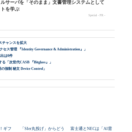
スチャンスを拡大
dentity Governance & Administration』」
出は0件
世代CASB 『Bitglass』」
 秘文 Device Control」
ー！ギフ
「SIer丸投げ」からどう
富士通とNECは「AI需