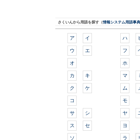
さくいんから用語を探す（
情報システム用語事
ア
イ
ハ
ウ
エ
フ
オ
ホ
カ
キ
マ
ク
ケ
ム
コ
モ
サ
シ
ヤ
ス
セ
ヨ
ソ
ラ