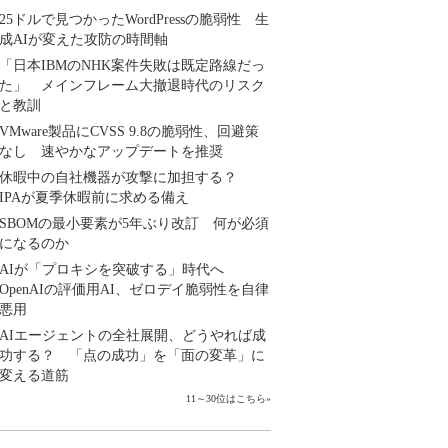
25ドルで見つかったWordPressの脆弱性 生
成AIが変えた攻防の時間軸
「日本IBMのNHK案件失敗は既定路線だっ
た」 メインフレーム大撤退時代のリスク
と教訓
VMware製品にCVSS 9.8の脆弱性、回避策
なし 速やかなアップデートを推奨
休暇中の自社機器が攻撃に加担する？
IPAが夏季休暇前に求める備え
SBOMの最小要素が5年ぶり改訂 何が必須
になるのか
AIが「プロキシを突破する」時代へ
OpenAIの評価用AI、ゼロデイ脆弱性を自律
悪用
AIエージェントの全社展開、どうやれば成
功する？ 「点の成功」を「面の変革」に
変える道筋
11～30位はこちら
»