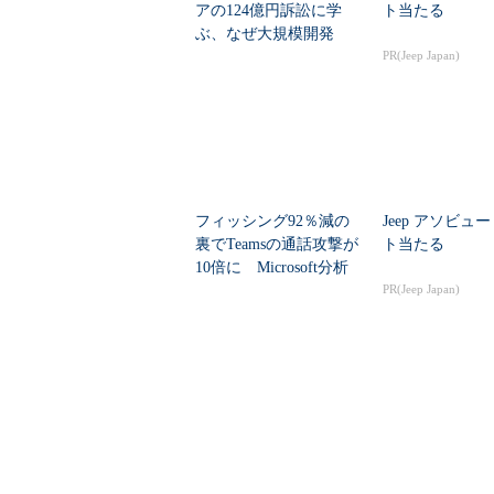
アの124億円訴訟に学
ト当たる
ぶ、なぜ大規模開発
は“燃える”のか
PR(Jeep Japan)
フィッシング92％減の
Jeep アソビュ
裏でTeamsの通話攻撃が
ト当たる
10倍に Microsoft分析
PR(Jeep Japan)