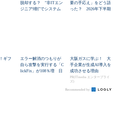
脱却する？ “非ITエン
要の手応え」をどう語
ジニア9割”でシステム
った？ 2026年下半期
刷新に挑...
の見通しを考...
ー！ギフ
エラー解消のつもりが
大阪ガスに学ぶ！ 大
自ら攻撃を実行する「C
手企業が生成AI導入を
lickFix」が108％増 日
成功させる理由
本の割...
PR(ITmedia エンタープライ
ズ)
Recommended by