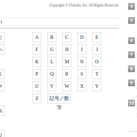
Copyright © ITmedia, Inc. All Rights Reserved.
典
）
ヒ
A
B
C
D
E
ヘ
F
G
H
I
J
K
L
M
N
O
ミ
P
Q
R
S
T
メ
U
V
W
X
Y
Z
記号／数
字
ユ
リ