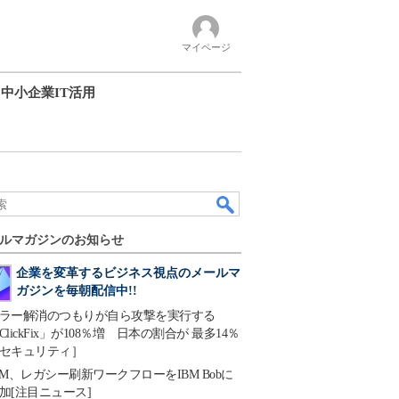
マイページ
中小企業IT活用
ルマガジンのお知らせ
企業を変革するビジネス視点のメールマ
ガジンを毎朝配信中!!
ラー解消のつもりが自ら攻撃を実行する
ClickFix」が108％増 日本の割合が 最多14％
セキュリティ］
BM、レガシー刷新ワークフローをIBM Bobに
加[注目ニュース]