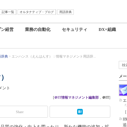
記事一覧
オルタナティブ・ブログ
用語辞典
ブン経営
業務の自動化
セキュリティ
DX×組織
語辞典
エンハンス（えんはんす）：情報マネジメント用語辞...
す）
メー
スメント
[
＠IT情報マネジメント編集部
，
＠IT
]
エ
「
［
Share
I
追
品質の強化・向上を図ったり、新たな機能の追加・拡