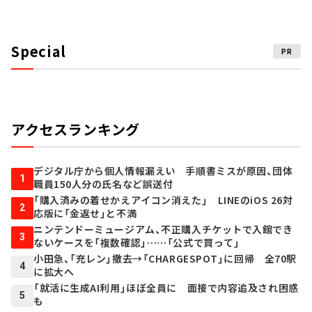
Special
PR
アクセスランキング
デジタル庁から個人情報漏えい 手順書ミスが原因、団体
1
職員150人分の氏名など誤送付
「購入済みの着せかえアイコン消えた」 LINEのiOS 26対
2
応版に「金返せ」と不満
ニンテンドーミュージアム、不正購入チケットで入館でき
3
ないケースを「複数確認」……「公式で買って」
小田急、「充レン」撤去→「CHARGESPOT」に回帰 全70駅
4
に拡大へ
「就活に生成AI利用」ほぼ全員に 面接で内容追及され困惑
5
も