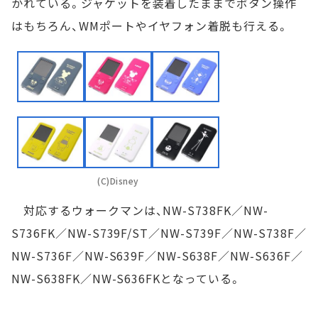
かれている。ジャケットを装着したままでボタン操作
はもちろん、WMポートやイヤフォン着脱も行える。
(C)Disney
対応するウォークマンは、NW-S738FK／NW-
S736FK／NW-S739F/ST／NW-S739F／NW-S738F／
NW-S736F／NW-S639F／NW-S638F／NW-S636F／
NW-S638FK／NW-S636FKとなっている。