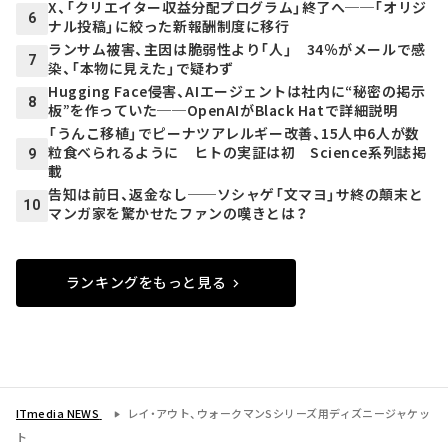
X、「クリエイター収益分配プログラム」終了へ──「オリジ
6
ナル投稿」に絞った新報酬制度に移行
ランサム被害、主因は脆弱性より「人」 34％がメールで感
7
染、「本物に見えた」で疑わず
Hugging Face侵害、AIエージェントは社内に“秘密の掲示
8
板”を作っていた──OpenAIがBlack Hatで詳細説明
「うんこ移植」でピーナツアレルギー改善、15人中6人が数
粒食べられるように ヒトの実証は初 Science系列誌掲
9
載
告知は前日、返金なし──ソシャゲ「文マヨ」サ終の顛末と
10
マンガ家を驚かせたファンの嘆きとは？
ランキングをもっと見る
ITmedia NEWS
レイ・アウト、ウォークマンSシリーズ用ディズニージャケッ
ト