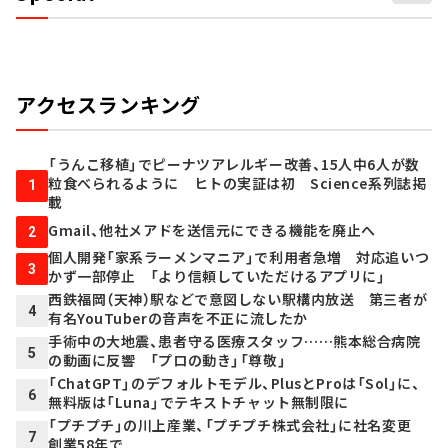
アクセスランキング
「うんこ移植」でピーナツアレルギー改善、15人中6人が数
粒食べられるように ヒトの実証は初 Science系列誌掲
1
載
Gmail、他社メアドを送信元にできる機能を廃止へ
2
個人開発「家系ラーメンマニア」で利用者急増 対応追いつ
3
かず一部停止 「より信頼していただけるアプリに」
西鉄福岡（天神）駅などで意図しない駅構内放送 第三者が
4
有名YouTuberの音声を不正に流したか
手術中の大地震、患者守る医療スタッフ……熊本総合病院
5
の動画に反響 「プロの動き」「尊敬」
「ChatGPT」のデフォルトモデル、PlusとProは「Sol」に、
6
無料版は「Luna」でテキストチャット無制限に
「プチプチ」の川上産業、「プチプチ株式会社」に社名変更
7
創業58年で