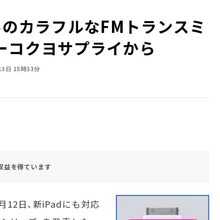
みのカラフルなFMトランスミ
ーコクヨサプライから
13日 15時33分
収益を得ています
2日、新iPadにも対応