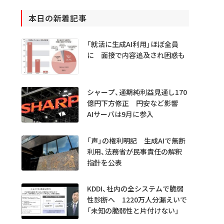
本日の新着記事
「就活に生成AI利用」ほぼ全員
に 面接で内容追及され困惑も
シャープ、通期純利益見通し170
億円下方修正 円安など影響
AIサーバは9月に参入
「声」の権利明記 生成AIで無断
利用、法務省が民事責任の解釈
指針を公表
KDDI、社内の全システムで脆弱
性診断へ 1220万人分漏えいで
「未知の脆弱性と片付けない」