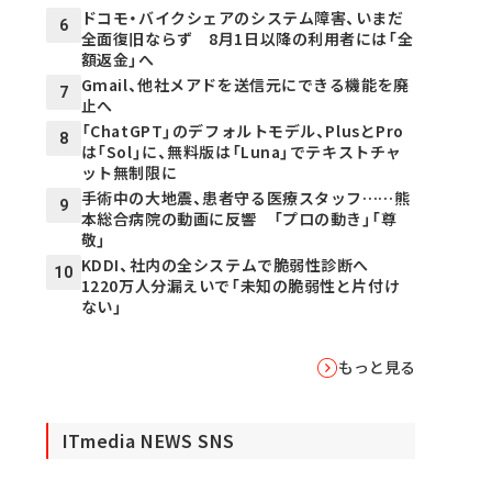
ドコモ・バイクシェアのシステム障害、いまだ
6
全面復旧ならず 8月1日以降の利用者には「全
額返金」へ
Gmail、他社メアドを送信元にできる機能を廃
7
止へ
「ChatGPT」のデフォルトモデル、PlusとPro
8
は「Sol」に、無料版は「Luna」でテキストチャ
ット無制限に
手術中の大地震、患者守る医療スタッフ……熊
9
本総合病院の動画に反響 「プロの動き」「尊
敬」
KDDI、社内の全システムで脆弱性診断へ
10
1220万人分漏えいで「未知の脆弱性と片付け
ない」
もっと見る
ITmedia NEWS SNS