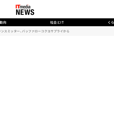
動向
社会とIT
く
トランスミッター、バッファローコクヨサプライから