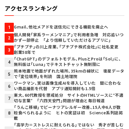
アクセスランキング
Gmail、他社メアドを送信元にできる機能を廃止へ
1
個人開発「家系ラーメンマニア」で利用者急増 対応追いつ
2
かず一部停止 「より信頼していただけるアプリに」
「プチプチ」の川上産業、「プチプチ株式会社」に社名変更
3
創業58年で
「ChatGPT」のデフォルトモデル、PlusとProは「Sol」に、
4
無料版は「Luna」でテキストチャット無制限に
熊本地震で地面がずれた場所、35kmの線状に 衛星データ
5
で「変位境界」を判読 国土地理院
ワークマン、実は画像生成AIを導入していた 間に合わな
6
い商品撮影を代替 アプリ通知開封も1.5倍
東大、60代教授を懲戒処分 サイトのHTMLソースに“不適
7
切な言葉” 「六四天安門」問題が理由と毎日報道
「うんこ移植」でピーナツアレルギー改善、15人中6人が数
粒食べられるように ヒトの実証は初 Science系列誌掲
8
載
「高学力＝ストレスに耐えられる」ではない 秀才が苦しむ