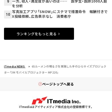
一方、収入・満足度が高いのは…… 医学生・医師1000人超
9
を分析
写真加工アプリ「SNOW」にステマで措置命令 報酬付きで
10
X投稿依頼、広告表示なし 消費者庁
ランキングをもっと見る
ITmedia NEWS
65ルーメンの明るさを実現した手のひらサイズプロジェク
ター「3M モバイルプロジェクター MP220」
ページトップへ戻る
ITmediaはアイティメディア株式会社の登録商標です。