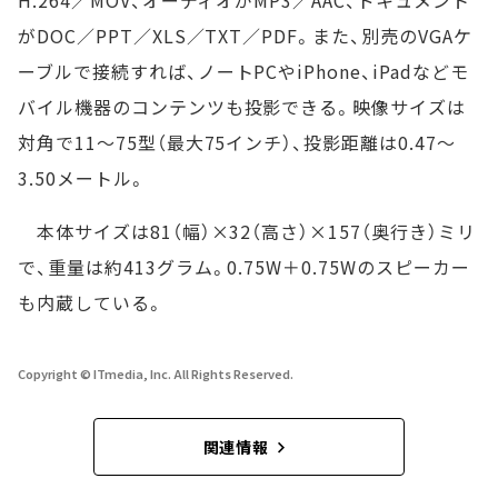
H.264／MOV、オーディオがMP3／AAC、ドキュメント
がDOC／PPT／XLS／TXT／PDF。また、別売のVGAケ
ーブルで接続すれば、ノートPCやiPhone、iPadなどモ
バイル機器のコンテンツも投影できる。映像サイズは
対角で11～75型（最大75インチ）、投影距離は0.47～
3.50メートル。
本体サイズは81（幅）×32（高さ）×157（奥行き）ミリ
で、重量は約413グラム。0.75W＋0.75Wのスピーカー
も内蔵している。
Copyright © ITmedia, Inc. All Rights Reserved.
関連情報