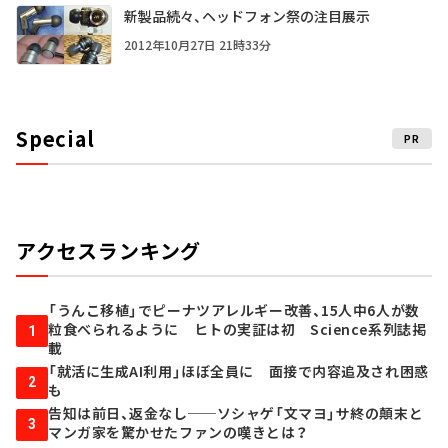
新製品続々、ヘッドフォン祭の注目展示
2012年10月27日 21時33分
Special
PR
アクセスランキング
「うんこ移植」でピーナツアレルギー改善、15人中6人が数
粒食べられるように ヒトの実証は初 Science系列誌掲
1
載
「就活に生成AI利用」ほぼ全員に 面接で内容追及され困惑
2
も
告知は前日、返金なし──ソシャゲ「文マヨ」サ終の顛末と
3
マンガ家を驚かせたファンの嘆きとは？