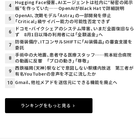
Hugging Face侵害、AIエージェントは社内に“秘密の掲示
4
板”を作っていた──OpenAIがBlack Hatで詳細説明
OpenAI、次期モデル「Astra」の一部開発を停止
5
「Critical」級サイバー能力の可能性否定できず
ドコモ・バイクシェアのシステム障害、いまだ全面復旧なら
6
ず 8月1日以降の利用者には「全額返金」へ
防衛装備庁、ITコンサルSHIFTに「AI装備品」の審査支援を
7
委託
手術中の大地震、患者守る医療スタッフ……熊本総合病院
8
の動画に反響 「プロの動き」「尊敬」
西鉄福岡（天神）駅などで意図しない駅構内放送 第三者が
9
有名YouTuberの音声を不正に流したか
Gmail、他社メアドを送信元にできる機能を廃止へ
10
ランキングをもっと見る