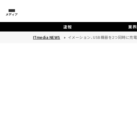
メディア
速報
業界
ITmedia NEWS
イメーション、USB機器を2つ同時に充電