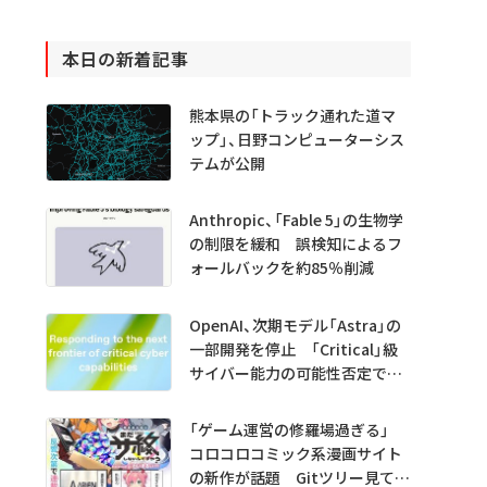
本日の新着記事
熊本県の「トラック通れた道マ
ップ」、日野コンピューターシス
テムが公開
Anthropic、「Fable 5」の生物学
の制限を緩和 誤検知によるフ
ォールバックを約85％削減
OpenAI、次期モデル「Astra」の
一部開発を停止 「Critical」級
サイバー能力の可能性否定でき
ず
「ゲーム運営の修羅場過ぎる」
コロコロコミック系漫画サイト
の新作が話題 Gitツリー見てガ