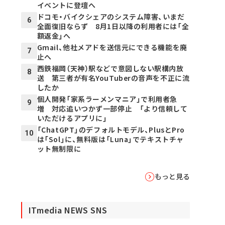
イベントに登壇へ
ドコモ・バイクシェアのシステム障害、いまだ
6
全面復旧ならず 8月1日以降の利用者には「全
額返金」へ
Gmail、他社メアドを送信元にできる機能を廃
7
止へ
西鉄福岡（天神）駅などで意図しない駅構内放
8
送 第三者が有名YouTuberの音声を不正に流
したか
個人開発「家系ラーメンマニア」で利用者急
9
増 対応追いつかず一部停止 「より信頼して
いただけるアプリに」
「ChatGPT」のデフォルトモデル、PlusとPro
10
は「Sol」に、無料版は「Luna」でテキストチャ
ット無制限に
もっと見る
ITmedia NEWS SNS