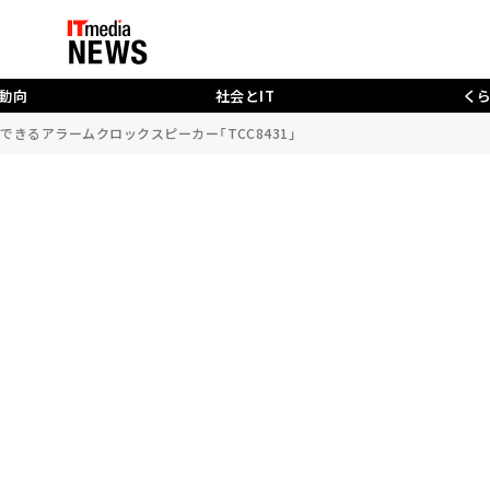
動向
社会とIT
く
できるアラームクロックスピーカー「TCC8431」