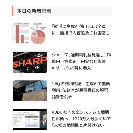
本日の新着記事
「就活に生成AI利用」ほぼ全員
に 面接で内容追及され困惑も
シャープ、通期純利益見通し170
億円下方修正 円安など影響
AIサーバは9月に参入
「声」の権利明記 生成AIで無断
利用、法務省が民事責任の解釈
指針を公表
KDDI、社内の全システムで脆弱
性診断へ 1220万人分漏えいで
「未知の脆弱性と片付けない」