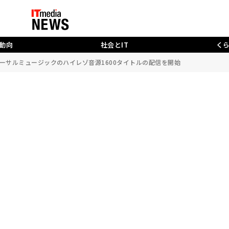
動向
社会とIT
く
.」がユニバーサルミュージックのハイレゾ音源1600タイトルの配信を開始