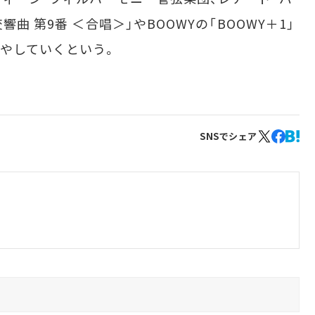
曲 第9番 ＜合唱＞」やBOOWYの「BOOWY＋1」
やしていくという。
SNSでシェア