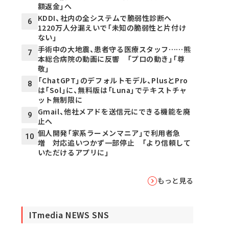
額返金」へ
KDDI、社内の全システムで脆弱性診断へ
6
1220万人分漏えいで「未知の脆弱性と片付け
ない」
手術中の大地震、患者守る医療スタッフ……熊
7
本総合病院の動画に反響 「プロの動き」「尊
敬」
「ChatGPT」のデフォルトモデル、PlusとPro
8
は「Sol」に、無料版は「Luna」でテキストチャ
ット無制限に
Gmail、他社メアドを送信元にできる機能を廃
9
止へ
個人開発「家系ラーメンマニア」で利用者急
10
増 対応追いつかず一部停止 「より信頼して
いただけるアプリに」
もっと見る
ITmedia NEWS SNS