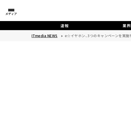
メディア
速報
業界
ITmedia NEWS
e☆イヤホン、3つのキャンペーンを実施―