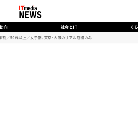
動向
社会とIT
く
―学割／50歳以上／女子割、東京・大阪のリアル店舗のみ