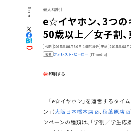
最大3割引
Share
e☆イヤホン、3つの
50歳以上／女子割
2015年06月30日 19時19分
2015年08月
公開
更新
フォレスト・ヒーロー
[ITmedia]
著者
印刷する
「e☆イヤホン」を運営するタイム
ン」（
大阪日本橋本店
、
秋葉原店
ンペーンの種類は、「学割／学生応援