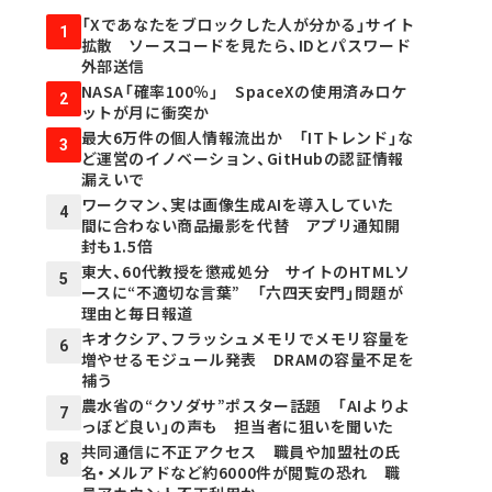
「Xであなたをブロックした人が分かる」サイト
1
拡散 ソースコードを見たら、IDとパスワード
外部送信
NASA「確率100％」 SpaceXの使用済みロケ
2
ットが月に衝突か
最大6万件の個人情報流出か 「ITトレンド」な
3
ど運営のイノベーション、GitHubの認証情報
漏えいで
ワークマン、実は画像生成AIを導入していた
4
間に合わない商品撮影を代替 アプリ通知開
封も1.5倍
東大、60代教授を懲戒処分 サイトのHTMLソ
5
ースに“不適切な言葉” 「六四天安門」問題が
理由と毎日報道
キオクシア、フラッシュメモリでメモリ容量を
6
増やせるモジュール発表 DRAMの容量不足を
補う
農水省の“クソダサ”ポスター話題 「AIよりよ
7
っぽど良い」の声も 担当者に狙いを聞いた
共同通信に不正アクセス 職員や加盟社の氏
8
名・メルアドなど約6000件が閲覧の恐れ 職