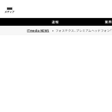
メディア
速報
業界
ITmedia NEWS
フォステクス、プレミアムヘッドフォン「