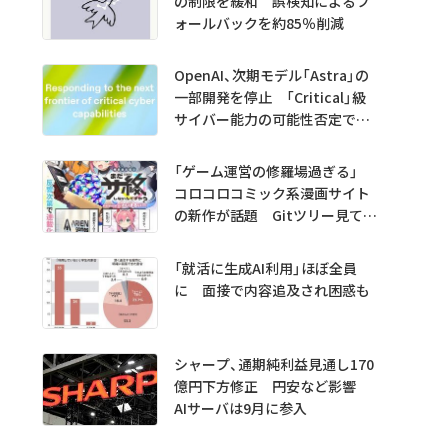
の制限を緩和 誤検知によるフ
ォールバックを約85％削減
OpenAI、次期モデル「Astra」の
一部開発を停止 「Critical」級
サイバー能力の可能性否定でき
ず
「ゲーム運営の修羅場過ぎる」
コロコロコミック系漫画サイト
の新作が話題 Gitツリー見てガ
チャ不具合の犯人探し
「就活に生成AI利用」ほぼ全員
に 面接で内容追及され困惑も
シャープ、通期純利益見通し170
億円下方修正 円安など影響
AIサーバは9月に参入