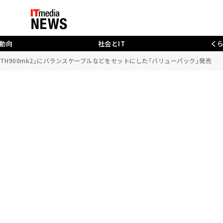
動向
社会とIT
く
TH900mk2」にバランスケーブルなどをセットにした「バリューパック」発売