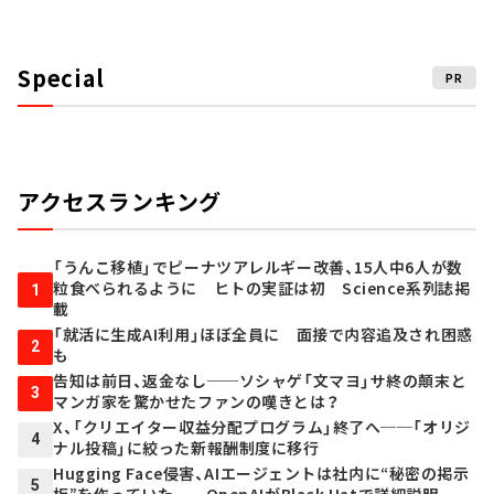
Special
PR
アクセスランキング
「うんこ移植」でピーナツアレルギー改善、15人中6人が数
粒食べられるように ヒトの実証は初 Science系列誌掲
1
載
「就活に生成AI利用」ほぼ全員に 面接で内容追及され困惑
2
も
告知は前日、返金なし──ソシャゲ「文マヨ」サ終の顛末と
3
マンガ家を驚かせたファンの嘆きとは？
X、「クリエイター収益分配プログラム」終了へ──「オリジ
4
ナル投稿」に絞った新報酬制度に移行
Hugging Face侵害、AIエージェントは社内に“秘密の掲示
5
板”を作っていた──OpenAIがBlack Hatで詳細説明