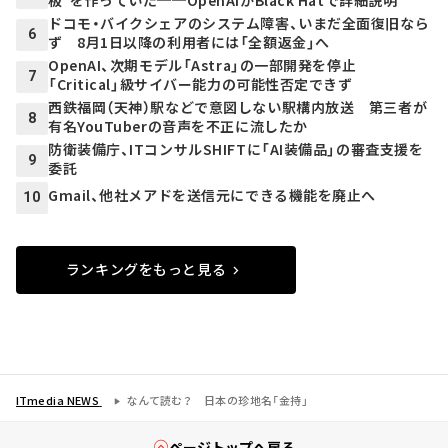
ドコモ・バイクシェアのシステム障害、いまだ全面復旧なら
6
ず 8月1日以降の利用者には「全額返金」へ
OpenAI、次期モデル「Astra」の一部開発を停止
7
「Critical」級サイバー能力の可能性否定できず
西鉄福岡（天神）駅などで意図しない駅構内放送 第三者が
8
有名YouTuberの音声を不正に流したか
防衛装備庁、ITコンサルSHIFTに「AI装備品」の審査支援を
9
委託
Gmail、他社メアドを送信元にできる機能を廃止へ
10
ランキングをもっと見る
ITmedia NEWS
なんて読む？ 日本の珍地名「金持」
ページトップへ戻る