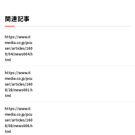
関連記事
https://www.it
media.co.jp/pcu
ser/articles/160
9/04/news004.h
tml
https://www.it
media.co.jp/pcu
ser/articles/160
8/28/news001.h
tml
https://www.it
media.co.jp/pcu
ser/articles/160
8/08/news006.h
tml