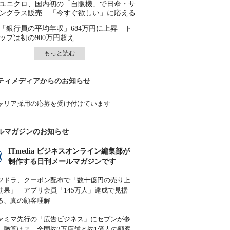
ユニクロ、国内初の「自販機」で日傘・サ
ングラス販売 「今すぐ欲しい」に応える
「銀行員の平均年収」684万円に上昇 ト
ップは初の900万円超え
もっと読む
ティメディアからのお知らせ
ャリア採用の応募を受け付けています
ルマガジンのお知らせ
ITmedia ビジネスオンライン編集部が
制作する日刊メールマガジンです
ツドラ、クーポン配布で「数十億円の売り上
効果」 アプリ会員「145万人」達成で見据
る、真の顧客理解
ァミマ先行の「広告ビジネス」にセブンが参
、勝算は？ 全国約2万店舗と約1億人の顧客