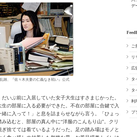
デ
Feed
ご
リ
広
タ
乱雑、『佐々木夫妻の仁義なき戦い』公式
タ
だいぶ前に入居していた女子大生はすさまじかった。
利
大生の部屋に入る必要ができた。不在の部屋に合鍵で入
プ
一緒に入って！」と息を詰まらせながら言う。「ひょっ
み込むと、部屋の真ん中に“洋服のこんもり山”。クリ
脱ぎ捨てては着ているようだった。足の踏み場はモノと