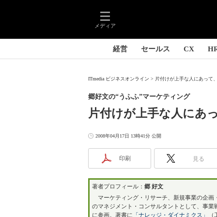
メディア
経営
セールス
CX
H
ITmedia ビジネスオンライン
片付けが上手な人にあって、
郷好文の“うふふ”マーケティング
片付けが上手な人にあっ
2008年04月17日 13時41分 公開
印刷
見る
著者プロフィール：
郷 好文
マーケティング・リサーチ、新規事業の企画・
のマネジメント・コンサルタントとして、事業
に参画。著書に
「ナレッジ・ダイナミクス」
（