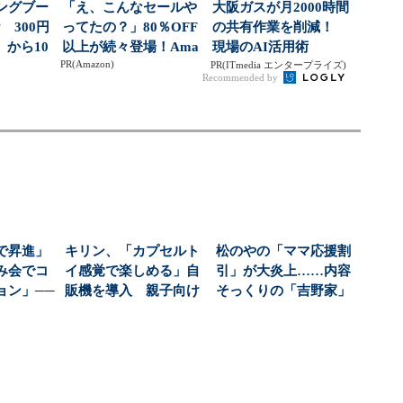
ングブー
「え、こんなセールや
大阪ガスが月2000時間
 300円
ってたの？」80％OFF
の共有作業を削減！
から10
以上が続々登場！Ama
現場のAI活用術
PR(Amazon)
zonの本気が...
PR(ITmedia エンタープライズ)
Recommended by
で昇進」
キリン、「カプセルト
松のやの「ママ応援割
み会でコ
イ感覚で楽しめる」自
引」が大炎上……内容
ョン」──
販機を導入 親子向け
そっくりの「吉野家」
お...
飲料の認知拡大狙う
のキャンペーンは燃
え...