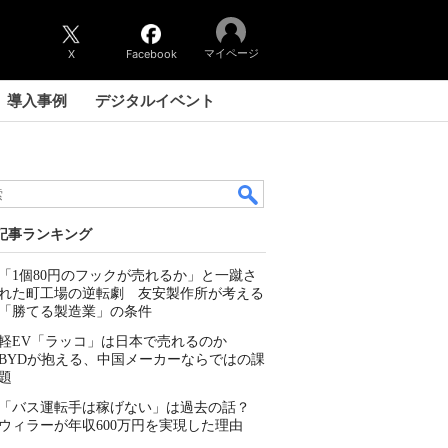
マイページ
X
Facebook
導入事例
デジタルイベント
記事ランキング
「1個80円のフックが売れるか」と一蹴さ
れた町工場の逆転劇 友安製作所が考える
「勝てる製造業」の条件
軽EV「ラッコ」は日本で売れるのか
BYDが抱える、中国メーカーならではの課
題
「バス運転手は稼げない」は過去の話？
ウィラーが年収600万円を実現した理由