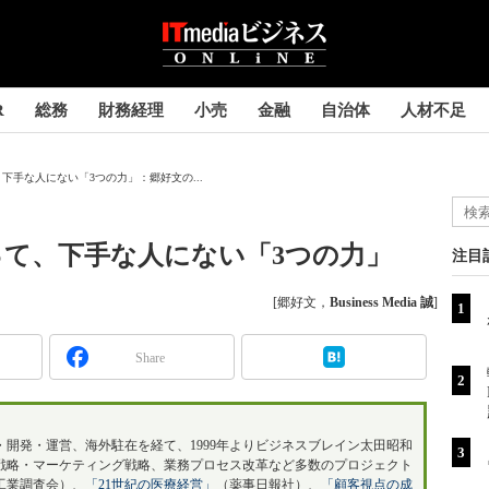
R
総務
財務経理
小売
金融
自治体
人材不足
下手な人にない「3つの力」：郷好文の...
て、下手な人にない「3つの力」
注目
[郷好文，
Business Media 誠
]
Share
開発・運営、海外駐在を経て、1999年よりビジネスブレイン太田昭和
戦略・マーケティング戦略、業務プロセス改革など多数のプロジェクト
工業調査会）、
「21世紀の医療経営」
（薬事日報社）、
「顧客視点の成