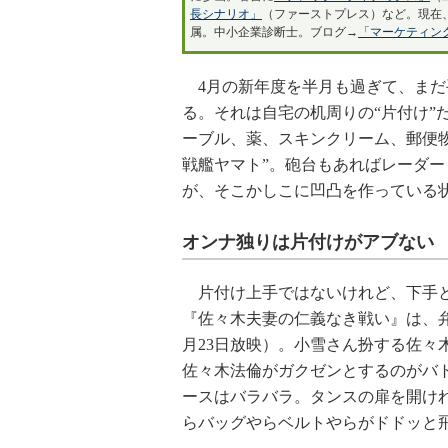
長シナリオ」
（ファーストプレス）など。現在
属。中小企業診断士。ブログ→
「マーケティン
4月の新年度を半月も過ぎて、まだ
る。それは自宅の机周りの“片付け”
ーブル、薬、スキンクリーム、郵便
戦艦ヤマト”。砲台もあればレーダ
が、そこかしこに凹凸を作っている
オンナ独りは片付けがアブない
片付け上手ではないけれど、下手と
『佐々木夫妻の仁義なき戦い』は、弁護
月23日放映）。小雪さん扮する佐々
佐々木法倫がガクゼンとするのがバ
ースはバラバラ。タンスの扉を開け
らバッグやらベルトやらがドドッと