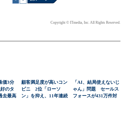
Copyright © ITmedia, Inc. All Rights Reserved.
株価3分
顧客満足度が高いコン
「AI、結局使えないじ
絶好のタ
ビニ 2位「ローソ
ゃん」問題 セールス
過去最高
ン」を抑え、11年連続
フォースが431万件対
社...
1位になったのは？（...
応で導いた正解（...