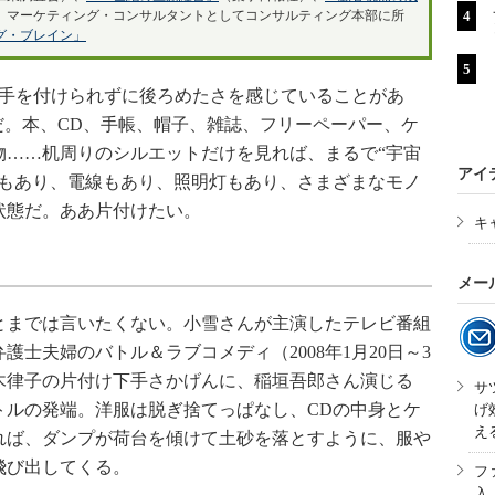
、マーケティング・コンサルタントとしてコンサルティング本部に所
グ・ブレイン」
手を付けられずに後ろめたさを感じていることがあ
だ。本、CD、手帳、帽子、雑誌、フリーペーパー、ケ
物……机周りのシルエットだけを見れば、まるで“宇宙
アイ
ーもあり、電線もあり、照明灯もあり、さまざまなモノ
状態だ。ああ片付けたい。
キ
メー
までは言いたくない。小雪さんが主演したテレビ番組
士夫婦のバトル＆ラブコメディ（2008年1月20日～3
木律子の片付け下手さかげんに、稲垣吾郎さん演じる
サ
トルの発端。洋服は脱ぎ捨てっぱなし、CDの中身とケ
げ
え
れば、ダンプが荷台を傾けて土砂を落とすように、服や
飛び出してくる。
フ
入