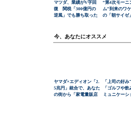
マツダ、業績がV字回
“第4次モーニ
復 関税「300億円の
ム”到来のワケ
逆風」でも勝ち取った
の「朝サイゼ」
黒字転換の裏側
00円超の「...
今、あなたにオススメ
ヤマダ×エディオン「2.
「上司の好み
5兆円」統合で、あなた
「ゴルフや飲
の街から「家電量販店
ミュニケーシ
を選ぶ自由」が...
会社をむしばむ“