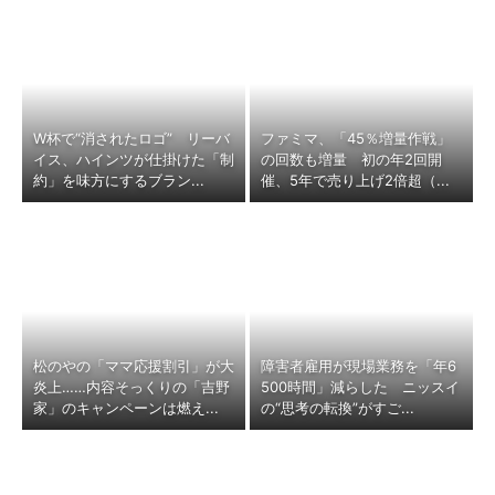
W杯で“消されたロゴ” リーバ
ファミマ、「45％増量作戦」
イス、ハインツが仕掛けた「制
の回数も増量 初の年2回開
約」を味方にするブラン...
催、5年で売り上げ2倍超（...
松のやの「ママ応援割引」が大
障害者雇用が現場業務を「年6
炎上……内容そっくりの「吉野
500時間」減らした ニッスイ
家」のキャンペーンは燃え...
の“思考の転換”がすご...