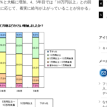
2.0％と大幅に増加。4、5年目では「10万円以上」との回
年数に応じて、着実に給与が上がっていることが分かる」
アイ
キ
メー
フ
入
デ
な
た