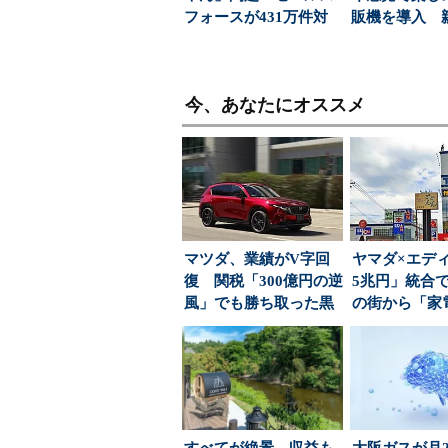
フォースが431万件対
販機を導入 
応で導いた正解（...
飲料の認知拡
今、あなたにオススメ
マツダ、業績がV字回
ヤマダ×エディ
復 関税「300億円の逆
5兆円」統合
風」でも勝ち取った黒
の街から「家
字転換の裏側
を選ぶ自由」が.