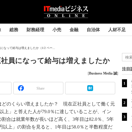
R
総務
財務経理
小売
金融
自治体
人材不足
なって給与は増えましたか（1/2 ペー...
正社員になって給与は増えましたか
注目
[
Business Media 誠
]
Share
どのくらい増えましたか？ 現在正社員として働く元
以上」と答えた人が79.0％に達していることが、イン
割合は就業年数が長いほど高く、3年目は82.0％、5年
万円以上」の割合を見ると、1年目は58.0％と半数程度だ