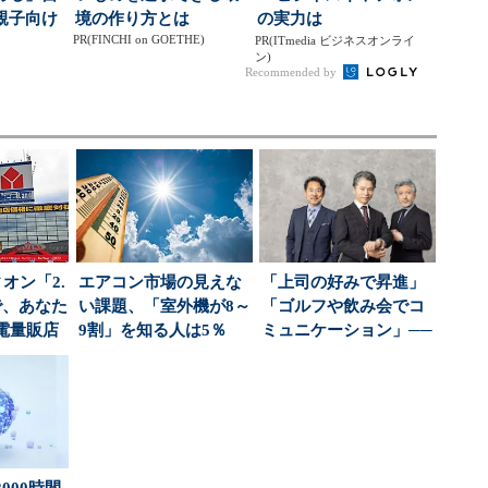
親子向け
境の作り方とは
の実力は
PR(FINCHI on GOETHE)
大狙う
PR(ITmedia ビジネスオンライ
ン)
Recommended by
オン「2.
エアコン市場の見えな
「上司の好みで昇進」
で、あなた
い課題、「室外機が8～
「ゴルフや飲み会でコ
電量販店
9割」を知る人は5％
ミュニケーション」──
..
パナソニック調査...
会社をむしばむ“お...