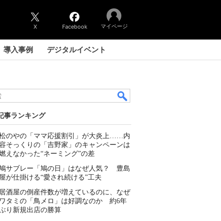
マイページ
X
Facebook
導入事例
デジタルイベント
記事ランキング
松のやの「ママ応援割引」が大炎上……内
容そっくりの「吉野家」のキャンペーンは
燃えなかった“ネーミング”の差
鳩サブレー「鳩の日」はなぜ人気？ 豊島
屋が仕掛ける“愛され続ける”工夫
居酒屋の倒産件数が増えているのに、なぜ
ワタミの「鳥メロ」は好調なのか 約6年
ぶり新規出店の勝算