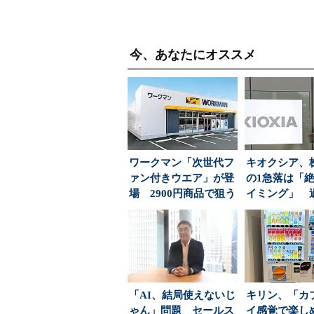
今、あなたにオススメ
ワークマン「次世代フ
キオクシア、
ァン付きウエア」が登
の1急落は「
場 2900円商品で狙う
イミング」 
「日常使い」の新...
益と8000億円自
「AI、結局使えないじ
キリン、「カ
ゃん」問題 セールス
イ感覚で楽し