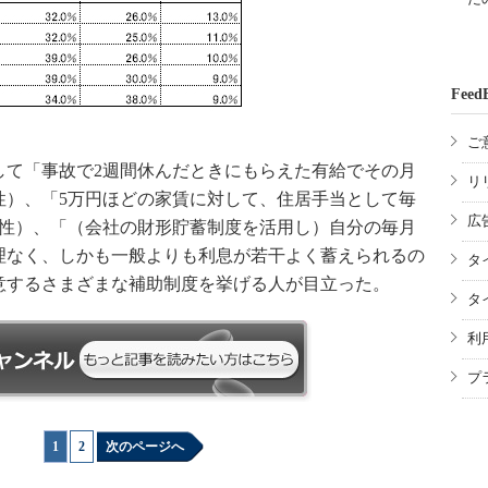
Feed
ご
て「事故で2週間休んだときにもらえた有給でその月
リ
性）、「5万円ほどの家賃に対して、住居手当として毎
広
男性）、「（会社の財形貯蓄制度を活用し）自分の毎月
理なく、しかも一般よりも利息が若干よく蓄えられるの
タ
意するさまざまな補助制度を挙げる人が目立った。
タ
利
プ
1
|
2
次のページへ