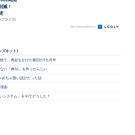
000時間
を削減！
術
ンタープライズ)
Recommended by
）
ンズネット
を捨て、再起をかけた復旧の3カ月半
ない「神AI」を作ったらしい
めちゃめちゃ賢い設計だった話
む理由
いシステム」をAIでどうした？