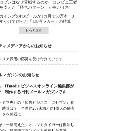
セブンはなぜ苦戦するのか コンビニ王者
を支えた「勝ちパターン」が曲がり角
カインズのPBビールが1カ月で30万本 3
年かけて作った「138円ラガー」の勝算
もっと読む
ティメディアからのお知らせ
ャリア採用の応募を受け付けています
ルマガジンのお知らせ
ITmedia ビジネスオンライン編集部が
制作する日刊メールマガジンです
ァミマ先行の「広告ビジネス」にセブンが参
、勝算は？ 全国約2万店舗と約1億人の顧客
ータを武器に
ぜ「一度消えた」オニツカタイガーは復活し
のか 世界的ブランドへと成長した背景