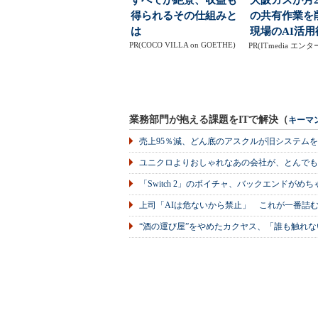
すべてが絶景、収益も
大阪ガスが月2
得られるその仕組みと
の共有作業
は
現場のAI活用
PR(COCO VILLA on GOETHE)
PR(ITmedia エ
業務部門が抱える課題をITで解決（
キーマ
売上95％減、どん底のアスクルが旧システム
ユニクロよりおしゃれなあの会社が、とんでも
「Switch 2」のボイチャ、バックエンドが
上司「AIは危ないから禁止」 これが一番詰
“酒の運び屋”をやめたカクヤス、「誰も触れな