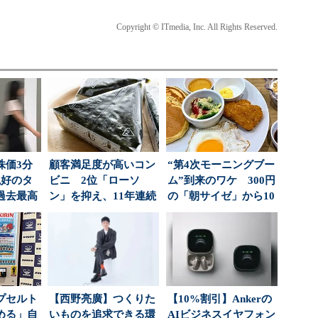
Copyright © ITmedia, Inc. All Rights Reserved.
株価3分
顧客満足度が高いコン
“第4次モーニングブー
絶好のタ
ビニ 2位「ローソ
ム”到来のワケ 300円
過去最高
ン」を抑え、11年連続
の「朝サイゼ」から10
社...
1位になったのは？（...
00円超の「...
プセルト
【西野亮廣】つくりた
【10%割引】Ankerの
める」自
いものを追求できる環
AIビジネスイヤフォン