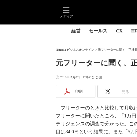
メディア
経営
セールス
CX
H
ITmedia ビジネスオンライン
元フリーターに聞く、正社員に
元フリーターに聞く、
2010年11月02日 12時21分 公開
印刷
見る
フリーターのときと比較して月収は
フリーターに聞いたところ、「1万円
テリジェンスの調査で分かった。この
目は84.0％という結果に。また「5