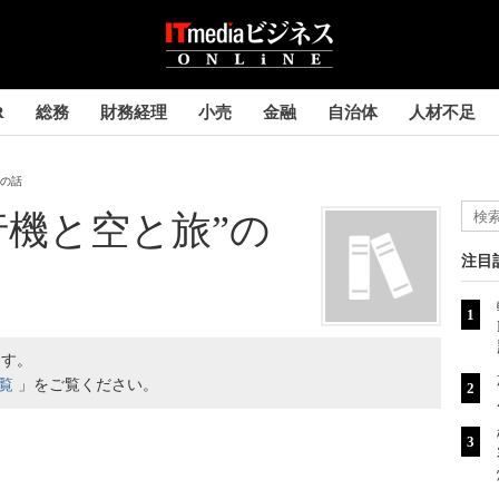
R
総務
財務経理
小売
金融
自治体
人材不足
”の話
行機と空と旅”の
注目
ます。
一覧
」をご覧ください。