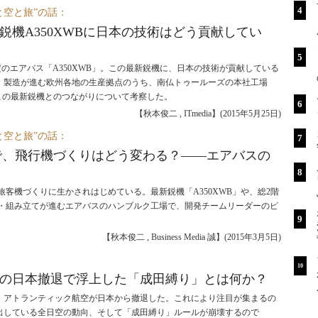
と空と旅”の話：
鋭機A350XWBに日本の技術はどう貢献してい
定のエアバス「A350XWB」。この最新鋭機に、日本の技術が貢献している
。製造が進む欧州各地の生産拠点のうち、南仏トゥールーズの本社工場
この最新鋭機とのつながりについて考察した。
【秋本俊二 , ITmedia】
(
2015年5月25日
)
と空と旅”の話：
で、飛行機づくりはどう変わる？――エアバスの
旅客機づくりに生かされはじめている。最新鋭機「A350XWB」や、総2階
造・組み立てが進むエアバスのハンブルク工場で、開発チームリーダーのピ
【秋本俊二 , Business Media 誠】
(
2015年3月5日
)
：
の日本撤退で浮上した「成田縛り」とは何か？
ン・アトランティック航空が日本から撤退した。これにより注目が集まるの
出している全日空の動向、そして「成田縛り」ルールが崩壊するので