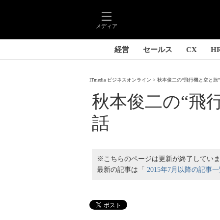
メディア
経営
セールス
CX
H
ITmedia ビジネスオンライン
秋本俊二の“飛行機と空と旅
秋本俊二の“飛
話
※こちらのページは更新が終了してい
最新の記事は「
2015年7月以降の記事