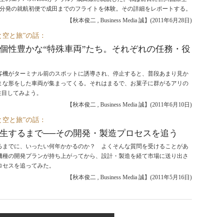
10分発の就航初便で成田までのフライトを体験。その詳細をレポートする。
【秋本俊二 , Business Media 誠】
(
2011年6月28日
)
と空と旅”の話：
個性豊かな“特殊車両”たち。それぞれの任務・役
客機がターミナル前のスポットに誘導され、停止すると、普段あまり見か
まな形をした車両が集まってくる。それはまるで、お菓子に群がるアリの
注目してみよう。
【秋本俊二 , Business Media 誠】
(
2011年6月10日
)
と空と旅”の話：
生するまで──その開発・製造プロセスを追う
るまでに、いったい何年かかるのか？ よくそんな質問を受けることがあ
機種の開発プランが持ち上がってから、設計・製造を経て市場に送り出さ
ロセスを追ってみた。
【秋本俊二 , Business Media 誠】
(
2011年5月16日
)