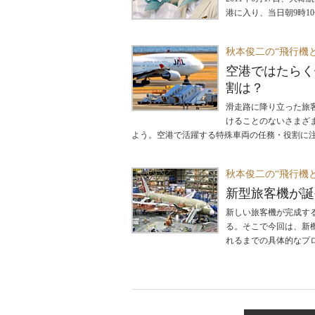
港に入り、当日朝9時
秋本俊二の“飛行機
空港ではたらく
割は？
滑走路に降り立った旅
けることのないさまざ
よう。空港で活躍する特殊車両の任務・役割に
秋本俊二の“飛行機
新型旅客機が誕
新しい旅客機が完成す
る。そこで今回は、新
れるまでの具体的なプ