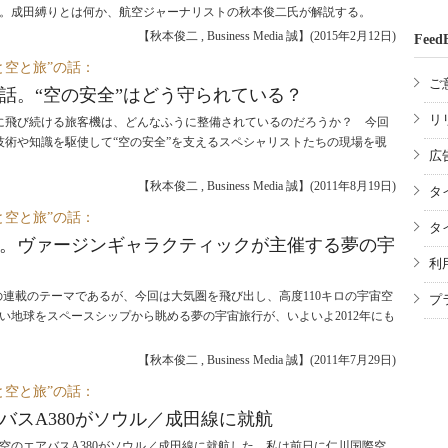
る。成田縛りとは何か、航空ジャーナリストの秋本俊二氏が解説する。
【秋本俊二 , Business Media 誠】
(
2015年2月12日
)
Feed
と空と旅”の話：
ご
話。“空の安全”はどう守られている？
リ
に飛び続ける旅客機は、どんなふうに整備されているのだろうか？ 今回
技術や知識を駆使して“空の安全”を支えるスペシャリストたちの現場を覗
広
【秋本俊二 , Business Media 誠】
(
2011年8月19日
)
タ
と空と旅”の話：
タ
の旅。ヴァージンギャラクティックが主催する夢の宇
利
の連載のテーマであるが、今回は大気圏を飛び出し、高度110キロの宇宙空
プ
い地球をスペースシップから眺める夢の宇宙旅行が、いよいよ2012年にも
【秋本俊二 , Business Media 誠】
(
2011年7月29日
)
と空と旅”の話：
バスA380がソウル／成田線に就航
大韓航空のエアバスA380がソウル／成田線に就航した。私は前日に仁川国際空