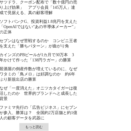
サツドラ、クーポン配布で「数十億円の売
り上げ効果」 アプリ会員「145万人」達
成で見据える、真の顧客理解
ソフトバンクG、投資利益1.8兆円を支えた
「OpenAIではない“あの半導体メーカー”」
の正体
セブンはなぜ苦戦するのか コンビニ王者
を支えた「勝ちパターン」が曲がり角
カインズのPBビールが1カ月で30万本 3
年かけて作った「138円ラガー」の勝算
居酒屋の倒産件数が増えているのに、なぜ
ワタミの「鳥メロ」は好調なのか 約6年
ぶり新規出店の勝算
なぜ「一度消えた」オニツカタイガーは復
活したのか 世界的ブランドへと成長した
背景
ファミマ先行の「広告ビジネス」にセブン
が参入、勝算は？ 全国約2万店舗と約1億
人の顧客データを武器に
もっと読む