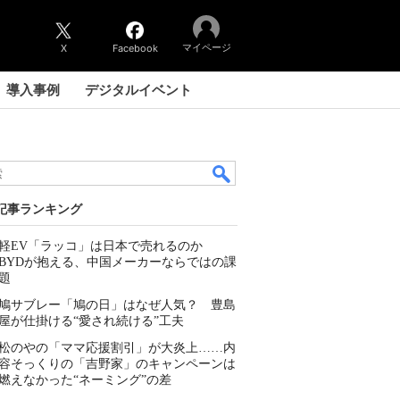
マイページ
X
Facebook
導入事例
デジタルイベント
記事ランキング
軽EV「ラッコ」は日本で売れるのか
BYDが抱える、中国メーカーならではの課
題
鳩サブレー「鳩の日」はなぜ人気？ 豊島
屋が仕掛ける“愛され続ける”工夫
松のやの「ママ応援割引」が大炎上……内
容そっくりの「吉野家」のキャンペーンは
燃えなかった“ネーミング”の差