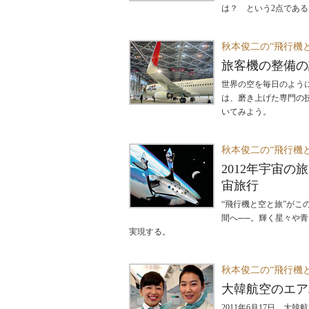
は？ という2点であ
秋本俊二の“飛行機
旅客機の整備の
世界の空を毎日のよう
は、磨き上げた専門の
いてみよう。
秋本俊二の“飛行機
2012年宇宙
宙旅行
“飛行機と空と旅”がこ
間へ──。輝く星々や青
実現する。
秋本俊二の“飛行機
大韓航空のエア
2011年6月17日、