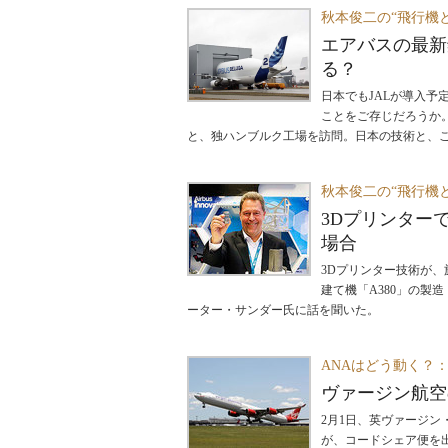
秋本俊二の“飛行機
エアバスの最新
る？
日本でもJALが導入予
ことをご存じだろうか
と、独ハンブルク工場を訪問。日本の技術と、
秋本俊二の“飛行機
3Dプリンター
場合
3Dプリンター技術が、
建て機「A380」の製
ーター・サンダー氏に話を聞いた。
ANAはどう動く？
ヴァージン航空
2月1日、英ヴァージ
が、コードシェア便を