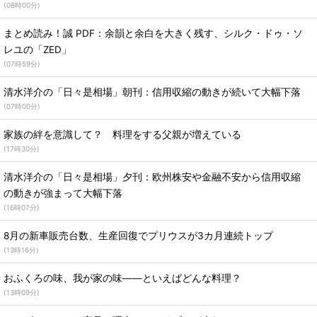
(
08時00分
)
まとめ読み！誠 PDF：余韻と余白を大きく残す、シルク・ドゥ・ソ
レユの「ZED」
(
07時59分
)
清水洋介の「日々是相場」朝刊：信用収縮の動きが続いて大幅下落
(
07時00分
)
家族の絆を意識して？ 料理をする父親が増えている
(
17時30分
)
清水洋介の「日々是相場」夕刊：欧州株安や金融不安から信用収縮
の動きが強まって大幅下落
(
16時07分
)
8月の新車販売台数、生産回復でプリウスが3カ月連続トップ
(
13時16分
)
おふくろの味、我が家の味――といえばどんな料理？
(
13時09分
)