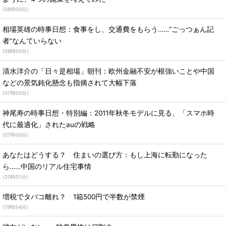
(
08時00分
)
相場英雄の時事日想：食事をし、交通費をもらう……“ごっつぁん記
者”なんていらない
(
08時00分
)
清水洋介の「日々是相場」朝刊：欧州金融不安が根強いことや中国
などの景気鈍化懸念も指摘されて大幅下落
(
07時00分
)
神尾寿の時事日想・特別編：2011年秋冬モデルに見る、「スマホ時
代に最適化」されたauの戦略
(
07時00分
)
あなたはどうする？ 住まいの選び方：もし上海に転勤になった
ら……中国のリアル住宅事情
(
20時01分
)
増税でタバコ離れ？ 1箱500円で半数が禁煙
(
19時54分
)