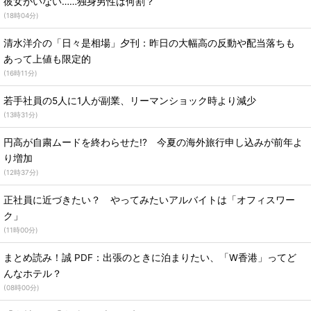
彼女がいない……独身男性は何割？
(
18時04分
)
清水洋介の「日々是相場」夕刊：昨日の大幅高の反動や配当落ちも
あって上値も限定的
(
16時11分
)
若手社員の5人に1人が副業、リーマンショック時より減少
(
13時31分
)
円高が自粛ムードを終わらせた!? 今夏の海外旅行申し込みが前年よ
り増加
(
12時37分
)
正社員に近づきたい？ やってみたいアルバイトは「オフィスワー
ク」
(
11時00分
)
まとめ読み！誠 PDF：出張のときに泊まりたい、「W香港」ってど
んなホテル？
(
08時00分
)