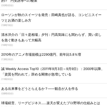
的!? 円安誘導への秘策
(
00時00分
)
ローソンが秋のスイーツを発売：田崎真也が語る、コンビニスイー
ツとお酒の楽しみ方
(
19時19分
)
清水洋介の「日々是相場」夕刊：円高気味にも関わらず、買い戻し
を急ぐ動きもあって大幅高
(
16時10分
)
2010年のアニメ市場規模は2290億円、前年比5.8％増
(
13時26分
)
誠 Weekly Access Top10（2011年9月3日～9月9日）：2000年以降、
「資質を問われて」辞める閣僚が急増している
(
11時00分
)
ある出来事をどうとらえるか？――観念が人を作る
(
08時00分
)
球場経営、リーグビジネス……楽天が変えたプロ野球の仕組みとは