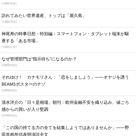
(
16時15分
)
訪れてみたい世界遺産、トップは「屋久島」
(
13時25分
)
神尾寿の時事日想・特別編：スマートフォン・タブレット端末が駆
逐する「ある市場」
(
10時21分
)
なぜ管理部門は“指示待ち”になるのか？
(
08時00分
)
それゆけ！ カナモリさん：「恋をしましょう」――オヤジを誘う
BEAMSポスターのナゾ
(
08時00分
)
清水洋介の「日々是相場」朝刊：欧州金融不安を織り込み、値ごろ
感からの買いが入り堅調
(
07時00分
)
「この国の持てる力の全てを結集しようではありませんか」――野
田首相所信表明演説全文