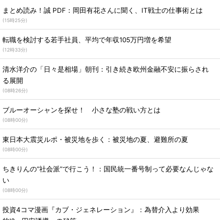
まとめ読み！誠 PDF：岡田有花さんに聞く、IT戦士の仕事術とは
(
15時25分
)
転職を検討する若手社員、平均で年収105万円増を希望
(
12時33分
)
清水洋介の「日々是相場」朝刊：引き続き欧州金融不安に振らされ
る展開
(
08時26分
)
ブルーオーシャンを探せ！ 小さな塾の戦い方とは
(
08時00分
)
東日本大震災ルポ・被災地を歩く：被災地の夏、避難所の夏
(
08時00分
)
ちきりんの“社会派”で行こう！：国民統一番号制って必要なんじゃな
い
(
08時00分
)
投資4コマ漫画『カブ・ジェネレーション』：為替介入より効果