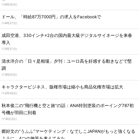
(
16時30分
)
ドール、「時給87万7000円」の求人をFacebookで
(
14時37分
)
成田空港、330インチ×2台の国内最大級デジタルサイネージを来春
導入
(
13時37分
)
清水洋介の「日々是相場」夕刊：ユーロ高を好感する動きなどで堅
調
(
13時00分
)
キャラクタービジネス、版権市場は縮小も商品化権市場は拡大
(
12時49分
)
秋本俊二の“飛行機と空と旅”の話：ANA特別塗装のボーイング787初
号機が羽田に到着
(
11時53分
)
郷好文の“うふふ”マーケティング：なでしこJAPANがもっと強くなる
ように、4つの施策を考えてみた