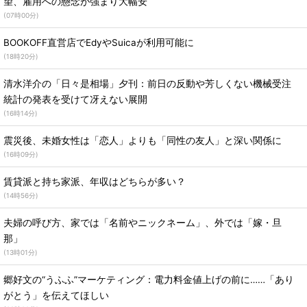
望、雇用への懸念が強まり大幅安
(
07時00分
)
BOOKOFF直営店でEdyやSuicaが利用可能に
(
18時20分
)
清水洋介の「日々是相場」夕刊：前日の反動や芳しくない機械受注
統計の発表を受けて冴えない展開
(
16時14分
)
震災後、未婚女性は「恋人」よりも「同性の友人」と深い関係に
(
16時09分
)
賃貸派と持ち家派、年収はどちらが多い？
(
14時56分
)
夫婦の呼び方、家では「名前やニックネーム」、外では「嫁・旦
那」
(
13時01分
)
郷好文の“うふふ”マーケティング：電力料金値上げの前に……「あり
がとう」を伝えてほしい