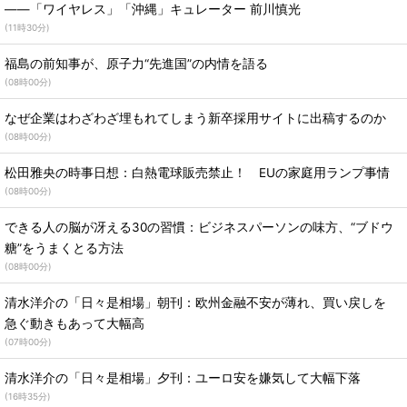
――「ワイヤレス」「沖縄」キュレーター 前川慎光
(
11時30分
)
福島の前知事が、原子力“先進国”の内情を語る
(
08時00分
)
なぜ企業はわざわざ埋もれてしまう新卒採用サイトに出稿するのか
(
08時00分
)
松田雅央の時事日想：白熱電球販売禁止！ EUの家庭用ランプ事情
(
08時00分
)
できる人の脳が冴える30の習慣：ビジネスパーソンの味方、“ブドウ
糖”をうまくとる方法
(
08時00分
)
清水洋介の「日々是相場」朝刊：欧州金融不安が薄れ、買い戻しを
急ぐ動きもあって大幅高
(
07時00分
)
清水洋介の「日々是相場」夕刊：ユーロ安を嫌気して大幅下落
(
16時35分
)