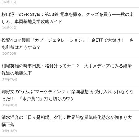
(
07時00分
)
杉山淳一の+R Style：第53鉄 電車を撮る、グッズを買う――秋の楽
しみ、車両基地見学攻略ガイド
(
07時00分
)
投資4コマ漫画『カブ・ジェネレーション』：金ETFで大儲け！ さ
あ利益はどうする？
(
00時00分
)
相場英雄の時事日想：格付けってナニ？ 大手メディアにみる経済
報道の地盤沈下
(
19時05分
)
郷好文の“うふふ”マーケティング：“楽園思想”が受け入れられなくな
った!? 『水戸黄門』打ち切りのワケ
(
19時00分
)
清水洋介の「日々是相場」夕刊：世界的な景気鈍化懸念が強まり大
幅下落
(
16時18分
)