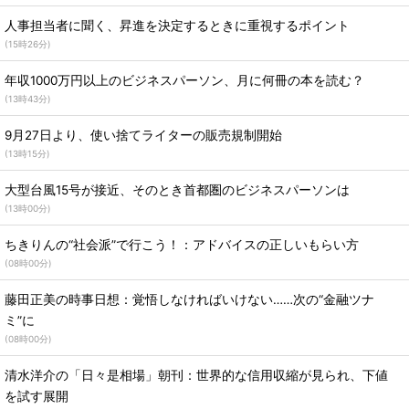
人事担当者に聞く、昇進を決定するときに重視するポイント
(
15時26分
)
年収1000万円以上のビジネスパーソン、月に何冊の本を読む？
(
13時43分
)
9月27日より、使い捨てライターの販売規制開始
(
13時15分
)
大型台風15号が接近、そのとき首都圏のビジネスパーソンは
(
13時00分
)
ちきりんの“社会派”で行こう！：アドバイスの正しいもらい方
(
08時00分
)
藤田正美の時事日想：覚悟しなければいけない……次の“金融ツナ
ミ”に
(
08時00分
)
清水洋介の「日々是相場」朝刊：世界的な信用収縮が見られ、下値
を試す展開