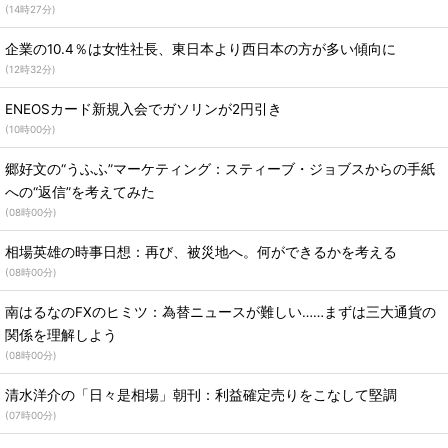
(
14時27分
)
企業の10.4％は女性社長、東日本より西日本の方が多い傾向に
(
12時32分
)
ENEOSカード新規入会でガソリンが2円引き
(
10時00分
)
郷好文の“うふふ”マーケティング：スティーブ・ジョブスからの手紙
への“返信”を考えてみた
(
08時00分
)
相場英雄の時事日想：再び、被災地へ。何ができるかを考える
(
08時00分
)
南はるなのFXのヒミツ：為替ニュースが難しい……まずは三大通貨の
関係を理解しよう
(
08時00分
)
清水洋介の「日々是相場」朝刊：利益確定売りをこなして堅調
(
07時00分
)