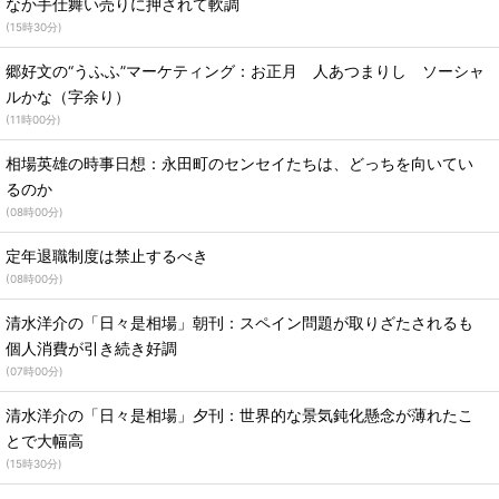
なか手仕舞い売りに押されて軟調
(
15時30分
)
郷好文の“うふふ”マーケティング：お正月 人あつまりし ソーシャ
ルかな（字余り）
(
11時00分
)
相場英雄の時事日想：永田町のセンセイたちは、どっちを向いてい
るのか
(
08時00分
)
定年退職制度は禁止するべき
(
08時00分
)
清水洋介の「日々是相場」朝刊：スペイン問題が取りざたされるも
個人消費が引き続き好調
(
07時00分
)
清水洋介の「日々是相場」夕刊：世界的な景気鈍化懸念が薄れたこ
とで大幅高
(
15時30分
)