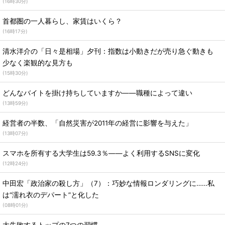
(
16時30分
)
首都圏の一人暮らし、家賃はいくら？
(
16時17分
)
清水洋介の「日々是相場」夕刊：指数は小動きだが売り急ぐ動きも
少なく楽観的な見方も
(
15時30分
)
どんなバイトを掛け持ちしていますか――職種によって違い
(
13時59分
)
経営者の半数、「自然災害が2011年の経営に影響を与えた」
(
13時07分
)
スマホを所有する大学生は59.3％――よく利用するSNSに変化
(
12時24分
)
中田宏「政治家の殺し方」（7）：巧妙な情報ロンダリングに……私
は“濡れ衣のデパート”と化した
(
08時01分
)