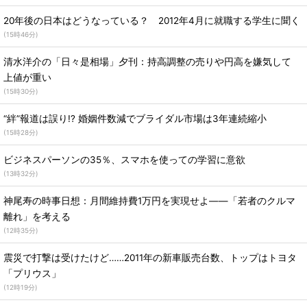
20年後の日本はどうなっている？ 2012年4月に就職する学生に聞く
(
15時46分
)
清水洋介の「日々是相場」夕刊：持高調整の売りや円高を嫌気して
上値が重い
(
15時30分
)
“絆”報道は誤り!? 婚姻件数減でブライダル市場は3年連続縮小
(
15時28分
)
ビジネスパーソンの35％、スマホを使っての学習に意欲
(
13時32分
)
神尾寿の時事日想：月間維持費1万円を実現せよ――「若者のクルマ
離れ」を考える
(
12時35分
)
震災で打撃は受けたけど……2011年の新車販売台数、トップはトヨタ
「プリウス」
(
12時19分
)