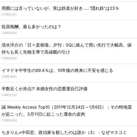
周囲には言っていないが、実は鉄道が好き……“隠れ鉄”は23％
(
17時31分
)
役員報酬、最も多かったのは？
(
16時30分
)
清水洋介の「日々是相場」夕刊：SQに絡んで買い先行で大幅高、値
持ちも良く先物主導で高値圏の引け
(
15時30分
)
イマドキ中学生の69.4％は、10年後の将来に不安を感じる
(
15時18分
)
半数近くが赤点!? 未婚女性の恋愛運自己評価
(
14時27分
)
誠 Weekly Access Top10（2011年12月24日～1月6日）：その時地震
が起こった、3月11日に起こった運命の皮肉
(
12時00分
)
ちきりん×中田宏、政治家を殺したのは誰か（3）：なぜマスコミ