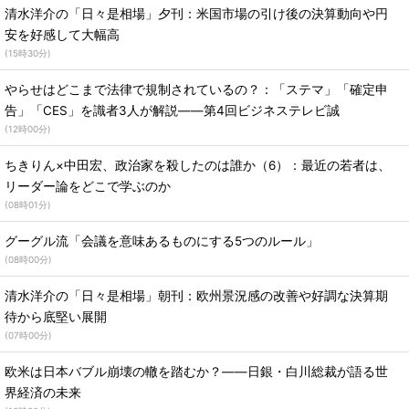
清水洋介の「日々是相場」夕刊：米国市場の引け後の決算動向や円
安を好感して大幅高
(
15時30分
)
やらせはどこまで法律で規制されているの？：「ステマ」「確定申
告」「CES」を識者3人が解説――第4回ビジネステレビ誠
(
12時00分
)
ちきりん×中田宏、政治家を殺したのは誰か（6）：最近の若者は、
リーダー論をどこで学ぶのか
(
08時01分
)
グーグル流「会議を意味あるものにする5つのルール」
(
08時00分
)
清水洋介の「日々是相場」朝刊：欧州景況感の改善や好調な決算期
待から底堅い展開
(
07時00分
)
欧米は日本バブル崩壊の轍を踏むか？――日銀・白川総裁が語る世
界経済の未来