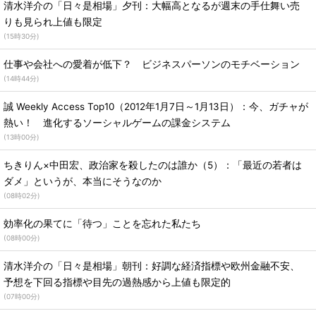
清水洋介の「日々是相場」夕刊：大幅高となるが週末の手仕舞い売
りも見られ上値も限定
(
15時30分
)
仕事や会社への愛着が低下？ ビジネスパーソンのモチベーション
(
14時44分
)
誠 Weekly Access Top10（2012年1月7日～1月13日）：今、ガチャが
熱い！ 進化するソーシャルゲームの課金システム
(
13時00分
)
ちきりん×中田宏、政治家を殺したのは誰か（5）：「最近の若者は
ダメ」というが、本当にそうなのか
(
08時02分
)
効率化の果てに「待つ」ことを忘れた私たち
(
08時00分
)
清水洋介の「日々是相場」朝刊：好調な経済指標や欧州金融不安、
予想を下回る指標や目先の過熱感から上値も限定的
(
07時00分
)