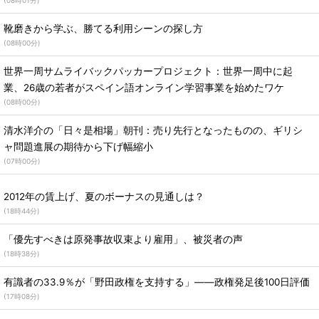
(
08時01分
)
靴磨きから学ぶ、勝てる利用シーンの探し方
(
08時00分
)
世界一周サムライバックパッカープロジェクト：世界一周中に起
業、26歳の若者がスペイン語オンライン学習事業を始めたワケ
(
08時00分
)
清水洋介の「日々是相場」朝刊：売り先行となったものの、ギリシ
ャ問題進展の期待から下げ幅縮小
(
07時00分
)
2012年の賃上げ、夏のボーナスの見通しは？
(
18時44分
)
「優先すべきは原発事故収束より雇用」、被災者の声
(
18時38分
)
有識者の33.9％が「野田政権を支持する」――政権発足後100日評価
(
17時08分
)