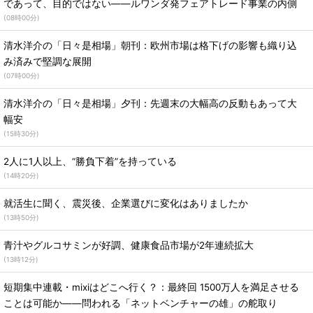
であって、目的ではない――ルワンダ発フェアトレード事業の内側
(
08時00分
)
清水洋介の「日々是相場」朝刊：欧州市場は格下げの影響も織り込
み済みで堅調な展開
(
07時00分
)
清水洋介の「日々是相場」夕刊：先週末の大幅高の反動もあって大
幅安
(
15時30分
)
2人に1人以上、“勝負下着”を持っている
(
14時20分
)
就活生に聞く、震災後、企業選びに変化はありましたか
(
13時50分
)
青汁やグルコサミンが好調、健康食品市場が2年連続拡大
(
13時12分
)
短期集中連載・mixiはどこへ行く？：最終回 1500万人を満足させる
ことは可能か――問われる「ネットベンチャーの雄」の舵取り