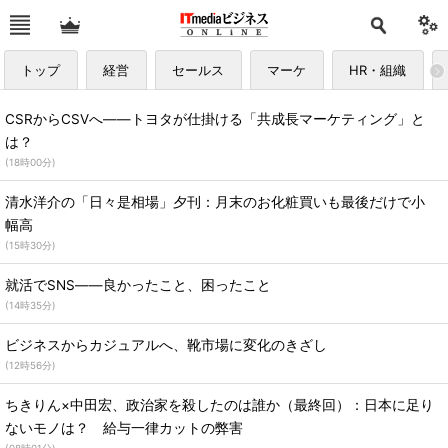
トップ
経営
セールス
マーケ
HR・組織
CSRからCSVへ――トヨタが仕掛ける「共成長マーケティング」と
は？
(
18時00分
)
清水洋介の「日々是相場」夕刊：月末のお化粧買いも最後だけで小
幅高
(
15時30分
)
就活でSNS――良かったこと、困ったこと
(
14時35分
)
ビジネスからカジュアルへ、靴市場に変化のきざし
(
12時56分
)
ちきりん×中田宏、政治家を殺したのは誰か（最終回）：日本に足り
ないモノは？ 給与一律カットの弊害