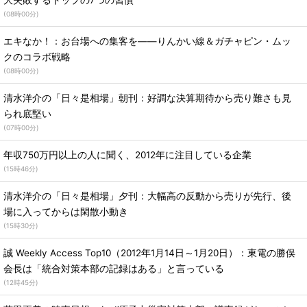
大失敗するトップの7つの習慣
(
08時00分
)
エキなか！：お台場への集客を――りんかい線＆ガチャピン・ムッ
クのコラボ戦略
(
08時00分
)
清水洋介の「日々是相場」朝刊：好調な決算期待から売り難さも見
られ底堅い
(
07時00分
)
年収750万円以上の人に聞く、2012年に注目している企業
(
15時46分
)
清水洋介の「日々是相場」夕刊：大幅高の反動から売りが先行、後
場に入ってからは閑散小動き
(
15時30分
)
誠 Weekly Access Top10（2012年1月14日～1月20日）：東電の勝俣
会長は「統合対策本部の記録はある」と言っている
(
12時45分
)