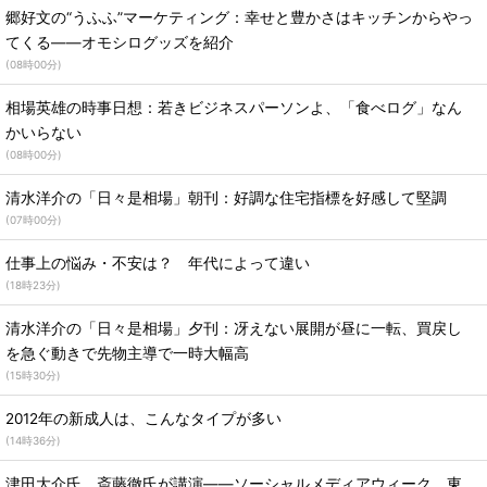
郷好文の“うふふ”マーケティング：幸せと豊かさはキッチンからやっ
てくる――オモシログッズを紹介
(
08時00分
)
相場英雄の時事日想：若きビジネスパーソンよ、「食べログ」なん
かいらない
(
08時00分
)
清水洋介の「日々是相場」朝刊：好調な住宅指標を好感して堅調
(
07時00分
)
仕事上の悩み・不安は？ 年代によって違い
(
18時23分
)
清水洋介の「日々是相場」夕刊：冴えない展開が昼に一転、買戻し
を急ぐ動きで先物主導で一時大幅高
(
15時30分
)
2012年の新成人は、こんなタイプが多い
(
14時36分
)
津田大介氏、斎藤徹氏が講演――ソーシャルメディアウィーク、東