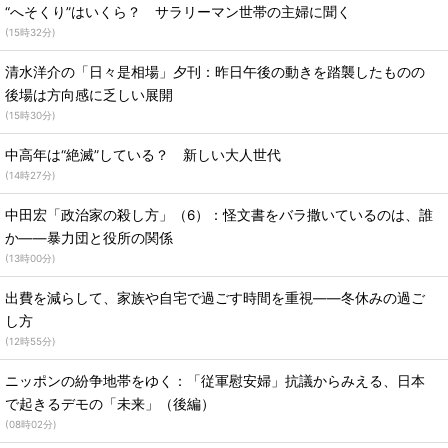
“へそくり”はいくら？ サラリーマン世帯の主婦に聞く
(
15時32分
)
清水洋介の「日々是相場」夕刊：昨日午後の動きを踏襲したものの
後場は方向感に乏しい展開
(
15時30分
)
中高年は“絶滅”している？ 新しい大人世代
(
14時27分
)
中田宏「政治家の殺し方」（6）：怪文書をバラ撒いているのは、誰
か――暴力団と役所の関係
(
13時00分
)
出費を減らして、家族や自宅で過ごす時間を重視――冬休みの過ご
し方
(
12時55分
)
ニッポンの紛争地帯をゆく：「従軍慰安婦」抗議からみえる、日本
で起きるデモの「未来」（後編）
(
08時02分
)