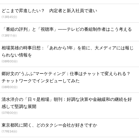
どこまで昇進したい？ 内定者と新入社員で違い
(
13時45分
)
「番組の評判」と「視聴率」――テレビの番組制作者はこう考える
(
13時11分
)
相場英雄の時事日想：「あれから1年」を前に、大メディアには報じ
られない情報を
(
08時00分
)
郷好文の“うふふ”マーケティング：仕事はチャットで変えられる？
チャットワークでインタビューしてみた
(
08時00分
)
清水洋介の「日々是相場」朝刊：好調な決算や金融緩和の継続を好
感して堅調な展開
(
07時00分
)
東京都民に聞く、どのタクシー会社が好きですか
(
17時34分
)