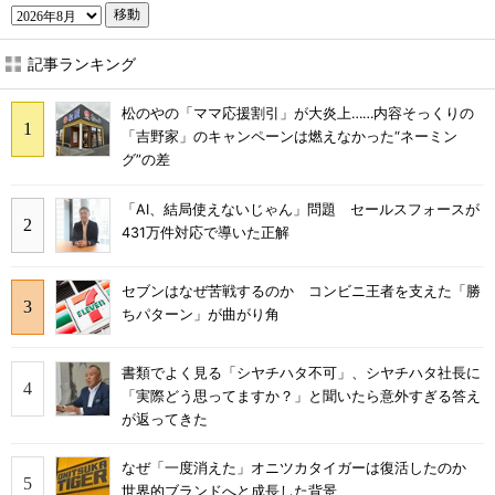
移動
記事ランキング
松のやの「ママ応援割引」が大炎上……内容そっくりの
「吉野家」のキャンペーンは燃えなかった“ネーミン
グ”の差
「AI、結局使えないじゃん」問題 セールスフォースが
431万件対応で導いた正解
セブンはなぜ苦戦するのか コンビニ王者を支えた「勝
ちパターン」が曲がり角
書類でよく見る「シヤチハタ不可」、シヤチハタ社長に
「実際どう思ってますか？」と聞いたら意外すぎる答え
が返ってきた
なぜ「一度消えた」オニツカタイガーは復活したのか
世界的ブランドへと成長した背景