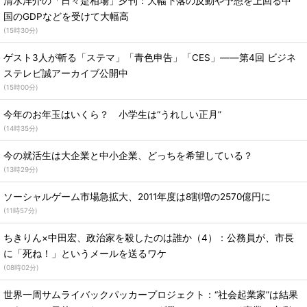
清水洋介の「日々是相場」夕刊：大幅下落の反動や予想を上回る中
国のGDPなどを受けて大幅高
(
15時30分
)
ゲスト3人が斬る「ステマ」「青色申告」「CES」――第4回 ビジネ
ステレビ誠アーカイブ公開中
(
15時00分
)
今年のお年玉はいくら？ 小学生は“うれしい正月”
(
14時35分
)
今の就活生は大企業と中小企業、どっちを希望している？
(
13時29分
)
ソーシャルゲーム市場急拡大、2011年度は8割増の2570億円に
(
11時57分
)
ちきりん×中田宏、政治家を殺したのは誰か（4）：公務員が、市長
に「死ね！」というメールを送るワケ
(
08時02分
)
世界一周サムライバックパッカープロジェクト：“社会起業家”は結果