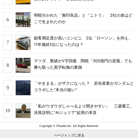
明暗分かれた「無印良品」と「ニトリ」 2社の差はど
こで生まれたのか
顧客満足度が高いコンビニ 2位「ローソン」を抑え、
11年連続1位になったのは？
マツダ、業績がV字回復 関税「300億円の逆風」でも
勝ち取った黒字転換の裏側
「やきまる」がザクになった？ 岩谷産業がガンダムと
コラボした“本当の狙い”
「私がウダウダしゃべるより聞きやすい」 三菱重工、
決算説明に“AIジュリア”起用の本音
Copyright © ITmedia Inc. All Rights Reserved.
ページトップに戻る