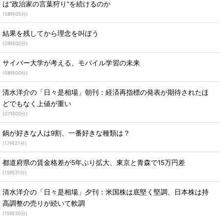
は“政治家の言葉狩り”を続けるのか
(
08時05分
)
結果を残してから理念を叫ぼう
(
08時00分
)
サイバー大学が考える、モバイル学習の未来
(
08時00分
)
清水洋介の「日々是相場」朝刊：経済再指標の発表が期待されたほ
どでもなく上値が重い
(
07時00分
)
鍋が好きな人は9割、一番好きな種類は？
(
17時21分
)
都道府県の賃金格差が5年ぶり拡大、東京と青森で15万円差
(
15時31分
)
清水洋介の「日々是相場」夕刊：米国株は底堅く堅調、日本株は持
高調整の売りが続いて軟調
(
15時30分
)