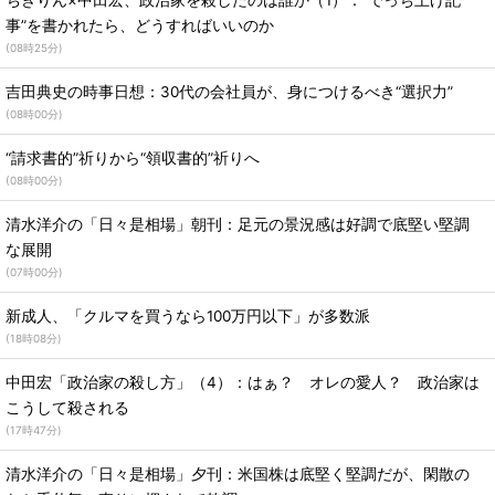
ちきりん×中田宏、政治家を殺したのは誰か（1）：“でっち上げ記
事”を書かれたら、どうすればいいのか
(
08時25分
)
吉田典史の時事日想：30代の会社員が、身につけるべき“選択力”
(
08時00分
)
“請求書的”祈りから“領収書的”祈りへ
(
08時00分
)
清水洋介の「日々是相場」朝刊：足元の景況感は好調で底堅い堅調
な展開
(
07時00分
)
新成人、「クルマを買うなら100万円以下」が多数派
(
18時08分
)
中田宏「政治家の殺し方」（4）：はぁ？ オレの愛人？ 政治家は
こうして殺される
(
17時47分
)
清水洋介の「日々是相場」夕刊：米国株は底堅く堅調だが、閑散の