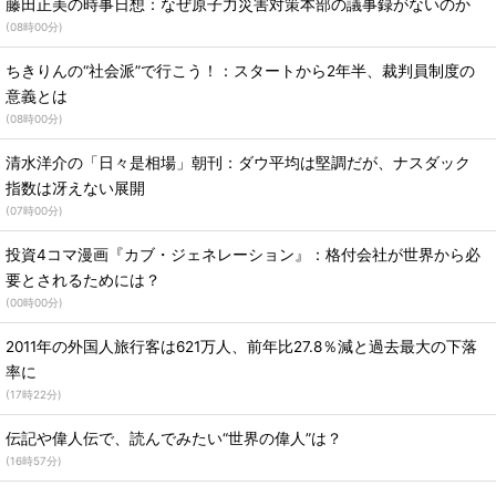
藤田正美の時事日想：なぜ原子力災害対策本部の議事録がないのか
(
08時00分
)
ちきりんの“社会派”で行こう！：スタートから2年半、裁判員制度の
意義とは
(
08時00分
)
清水洋介の「日々是相場」朝刊：ダウ平均は堅調だが、ナスダック
指数は冴えない展開
(
07時00分
)
投資4コマ漫画『カブ・ジェネレーション』：格付会社が世界から必
要とされるためには？
(
00時00分
)
2011年の外国人旅行客は621万人、前年比27.8％減と過去最大の下落
率に
(
17時22分
)
伝記や偉人伝で、読んでみたい“世界の偉人”は？
(
16時57分
)