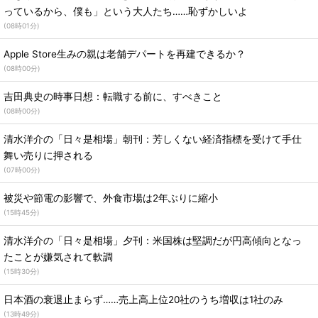
っているから、僕も」という大人たち……恥ずかしいよ
(
08時01分
)
Apple Store生みの親は老舗デパートを再建できるか？
(
08時00分
)
吉田典史の時事日想：転職する前に、すべきこと
(
08時00分
)
清水洋介の「日々是相場」朝刊：芳しくない経済指標を受けて手仕
舞い売りに押される
(
07時00分
)
被災や節電の影響で、外食市場は2年ぶりに縮小
(
15時45分
)
清水洋介の「日々是相場」夕刊：米国株は堅調だが円高傾向となっ
たことが嫌気されて軟調
(
15時30分
)
日本酒の衰退止まらず……売上高上位20社のうち増収は1社のみ
(
13時49分
)