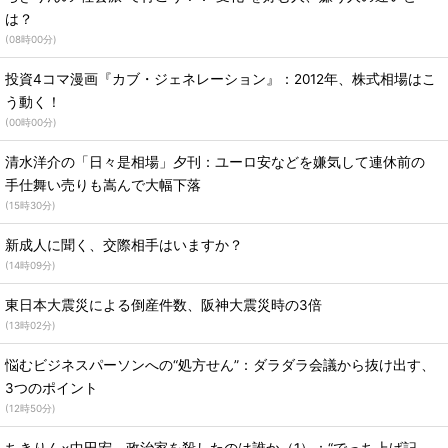
は？
(
08時00分
)
投資4コマ漫画『カブ・ジェネレーション』：2012年、株式相場はこ
う動く！
(
00時00分
)
清水洋介の「日々是相場」夕刊：ユーロ安などを嫌気して連休前の
手仕舞い売りも嵩んで大幅下落
(
15時30分
)
新成人に聞く、交際相手はいますか？
(
14時09分
)
東日本大震災による倒産件数、阪神大震災時の3倍
(
13時02分
)
悩むビジネスパーソンへの“処方せん”：ダラダラ会議から抜け出す、
3つのポイント
(
12時50分
)