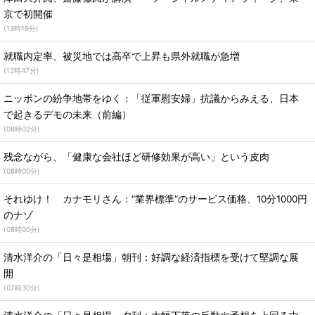
京で初開催
(
13時16分
)
就職内定率、被災地では高卒で上昇も県外就職が急増
(
12時47分
)
ニッポンの紛争地帯をゆく：「従軍慰安婦」抗議からみえる、日本
で起きるデモの未来（前編）
(
08時02分
)
残念ながら、「健康な会社ほど研修効果が高い」という皮肉
(
08時00分
)
それゆけ！ カナモリさん：“業界標準”のサービス価格、10分1000円
のナゾ
(
08時00分
)
清水洋介の「日々是相場」朝刊：好調な経済指標を受けて堅調な展
開
(
07時30分
)