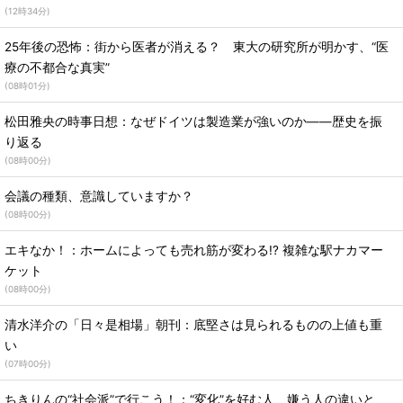
(
12時34分
)
25年後の恐怖：街から医者が消える？ 東大の研究所が明かす、“医
療の不都合な真実”
(
08時01分
)
松田雅央の時事日想：なぜドイツは製造業が強いのか――歴史を振
り返る
(
08時00分
)
会議の種類、意識していますか？
(
08時00分
)
エキなか！：ホームによっても売れ筋が変わる!? 複雑な駅ナカマー
ケット
(
08時00分
)
清水洋介の「日々是相場」朝刊：底堅さは見られるものの上値も重
い
(
07時00分
)
ちきりんの“社会派”で行こう！：“変化”を好む人、嫌う人の違いと