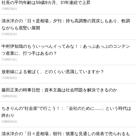
社長の平均年齢は59歳9カ月、31年連続で上昇
(
16時28分
)
清水洋介の「日々是相場」夕刊：持ち高調整の買戻しもあり、軟調
ながらも底堅い展開
(
15時30分
)
中村伊知哉のもういっぺんイってみな！：あっぷあっぷのコンテン
ツ産業に、打つ手はあるの？
(
12時51分
)
放射線による被ばく、どのくらい意識していますか？
(
12時30分
)
藤田正美の時事日想：資本主義は社会問題を解決できるのか
(
08時00分
)
ちきりんの“社会派”で行こう！：「会社のために……」という時代は
終わり
(
08時00分
)
清水洋介の「日々是相場」朝刊：慎重な見通しの発表で売られるも