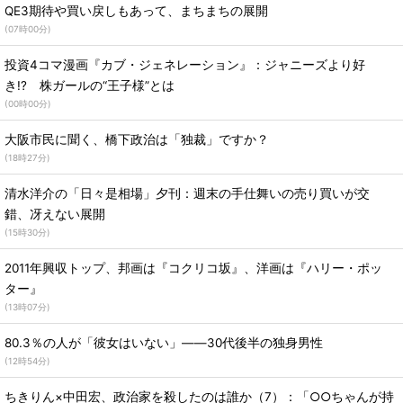
QE3期待や買い戻しもあって、まちまちの展開
(
07時00分
)
投資4コマ漫画『カブ・ジェネレーション』：ジャニーズより好
き!? 株ガールの“王子様”とは
(
00時00分
)
大阪市民に聞く、橋下政治は「独裁」ですか？
(
18時27分
)
清水洋介の「日々是相場」夕刊：週末の手仕舞いの売り買いが交
錯、冴えない展開
(
15時30分
)
2011年興収トップ、邦画は『コクリコ坂』、洋画は『ハリー・ポッ
ター』
(
13時07分
)
80.3％の人が「彼女はいない」――30代後半の独身男性
(
12時54分
)
ちきりん×中田宏、政治家を殺したのは誰か（7）：「○○ちゃんが持