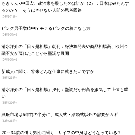
ちきりん×中田宏、政治家を殺したのは誰か（2）：日本は破たんす
るのか？ そうはさせない人間の思考回路
(
08時01分
)
ピンク男子増殖中!? モテるピンクの着こなし方
(
08時00分
)
清水洋介の「日々是相場」朝刊：好決算発表や商品相場高、欧州金
融不安が薄れたことから堅調な展開
(
07時00分
)
新成人に聞く、将来どんな仕事に就きたいですか
(
19時25分
)
清水洋介の「日々是相場」夕刊：堅調だが円高を嫌気して上値も重
い
(
15時30分
)
呉服市場は5年前の半分に、成人式・結婚式以外の需要がカギ
(
12時36分
)
20～34歳の働く男性に聞く、サイフの中身はどうなっている？