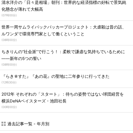
清水洋介の「日々是相場」朝刊：世界的な経済指標の好転で景気鈍
化懸念が薄れて大幅高
(
07時00分
)
世界一周サムライバックパッカープロジェクト：大虐殺は昔の話、
ルワンダで環境専門家として働くということ
(
08時00分
)
ちきりんの“社会派”で行こう！：柔軟で謙虚な気持ちでいるために
――新年の5つの誓い
(
08時00分
)
『らき☆すた』『あの花』の聖地に二年参りに行ってきた
(
12時30分
)
2012年 それぞれの「スタート」：待ちの姿勢ではない球団経営を
横浜DeNAベイスターズ・池田社長
(
00時00分
)
過去記事一覧 - 年月別