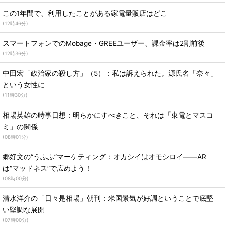
この1年間で、利用したことがある家電量販店はどこ
(
12時46分
)
スマートフォンでのMobage・GREEユーザー、課金率は2割前後
(
12時36分
)
中田宏「政治家の殺し方」（5）：私は訴えられた。源氏名「奈々」
という女性に
(
11時30分
)
相場英雄の時事日想：明らかにすべきこと、それは「東電とマスコ
ミ」の関係
(
08時01分
)
郷好文の“うふふ”マーケティング：オカシイはオモシロイ――AR
は“マッドネス”で広めよう！
(
08時00分
)
清水洋介の「日々是相場」朝刊：米国景気が好調ということで底堅
い堅調な展開
(
07時00分
)