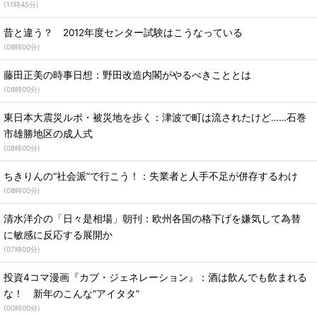
(
11時45分
)
昔と違う？ 2012年度センター試験はこうなっている
(
08時00分
)
藤田正美の時事日想：野田改造内閣がやるべきこととは
(
08時00分
)
東日本大震災ルポ・被災地を歩く：津波で町は流されたけど……石巻
市雄勝地区の成人式
(
08時00分
)
ちきりんの“社会派”で行こう！：失業者と人手不足が併存するわけ
(
08時00分
)
清水洋介の「日々是相場」朝刊：欧州各国の格下げを嫌気して為替
に敏感に反応する展開か
(
07時00分
)
投資4コマ漫画『カブ・ジェネレーション』：酒は飲んでも飲まれる
な！ 新年のこんな“アイタタ”
(
00時00分
)