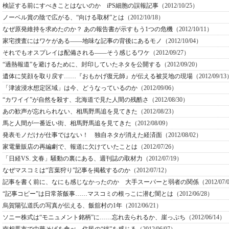
検証する前にすべきことはないのか iPS細胞の誤報記事
（2012/10/25）
ノーベル賞の陰で広がる、“向ける取材”とは
（2012/10/18）
なぜ原発維持を求めたのか？ あの報告書が示すもう1つの危機
（2012/10/11）
家宅捜査にはワケがある――地味な記事の背後にあるモノ
（2012/10/04）
それでもオスプレイは配備される――そう感じるワケ
（2012/09/27）
“過熱報道”を避けるために、封印していたネタを公開する
（2012/09/20）
遺体に笑顔を取り戻す……『おもかげ復元師』が伝える被災地の現場
（2012/09/1
「津波浸水想定区域」は今、どうなっているのか
（2012/09/06）
“カワイイ”が自然を殺す、北海道で見た人間の残酷さ
（2012/08/30）
あの歓声が忘れられない、相馬野馬追を見てきた
（2012/08/23）
馬と人間が一番近い街、相馬野馬追を見てきた
（2012/08/09）
発表モノだけが仕事ではない！ 独自ネタが消えた経済面
（2012/08/02）
家電量販店の再編劇で、報道に欠けていたことは
（2012/07/26）
「日経VS. 文春」騒動の裏にある、週刊誌の取材力
（2012/07/19）
なぜマスコミは“言葉狩り”記事を掲載するのか
（2012/07/12）
記事を書く前に、なにも感じなかったのか 大手スーパーと弱者の関係
（2012/07/
“記事コピー”は日常茶飯事……マスコミの根っこに潜む闇とは
（2012/06/28）
烏賀陽弘道氏の写真が伝える、飯舘村の1年
（2012/06/21）
ソニー株式は“モニュメント銘柄”に……忘れ去られるか、崖っぷち
（2012/06/14）