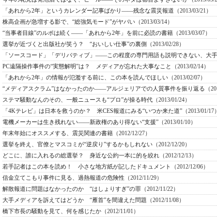
「あれから2年」というカレンダー記事ばかり――残念な震災報道
（2013/03/21）
株高企画が急増する影で、“総強気モード”がヤバい
（2013/03/14）
“当事者目線”のルポは続く――「あれから2年」を前に必読の書籍
（2013/03/07）
選挙が近づくと出版社が笑う？ “おいしい仕事”の裏側
（2013/02/28）
「ソースコード」「デリバティブ」――この程度の専門用語も説明できない、大
PC遠隔操作事件の“実態解明”は？ メディアが忘れた大事なこと
（2013/02/14）
「あれから2年」の情報が氾濫する前に、この本を読んでほしい
（2013/02/07）
“メディアスクラム”はなかったのか――アルジェリアでの人質事件を振り返る
（20
ステマ騒動なんのその、一般ニュースも“プロ”が操る時代
（2013/01/24）
「4Kテレビ」は日本を救うのか？ 米CES報道にみる“いつか来た道”
（2013/01/17
電機メーカーは生き残れない――新政権のあり得ない“支援”
（2013/01/10）
年末年始にオススメする、震災関連の書籍
（2012/12/27）
選挙を終え、官僚とマスコミが“逆戻り”するかもしれない
（2012/12/20）
どこに、誰に入れるの総選挙？ 身近な公約一本に的を絞れ
（2012/12/13）
若手記者はこの本を読め！ 小さな地方紙が記したドキュメント
（2012/12/06）
信金立てこもり事件に見る、過熱報道の危険性
（2012/11/29）
解散報道に問題はなかったのか “はしょりすぎ”の罪
（2012/11/22）
大手メディアを訴えてはどうか “雁首”を間違えた問題
（2012/11/08）
橋下市長の騒動を見て、何を感じたか
（2012/11/01）