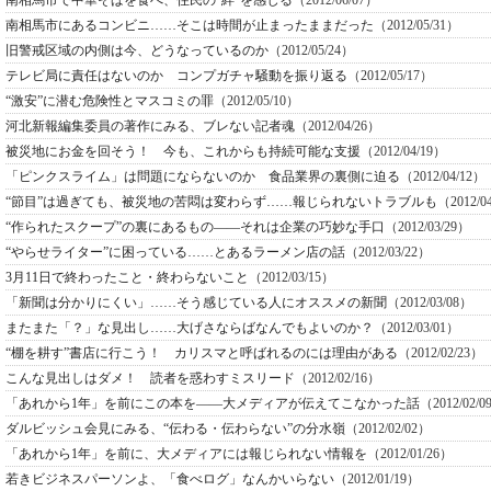
南相馬市で中華そばを食べ、住民の“絆”を感じる
（2012/06/07）
南相馬市にあるコンビニ……そこは時間が止まったままだった
（2012/05/31）
旧警戒区域の内側は今、どうなっているのか
（2012/05/24）
テレビ局に責任はないのか コンプガチャ騒動を振り返る
（2012/05/17）
“激安”に潜む危険性とマスコミの罪
（2012/05/10）
河北新報編集委員の著作にみる、ブレない記者魂
（2012/04/26）
被災地にお金を回そう！ 今も、これからも持続可能な支援
（2012/04/19）
「ピンクスライム」は問題にならないのか 食品業界の裏側に迫る
（2012/04/12）
“節目”は過ぎても、被災地の苦悶は変わらず……報じられないトラブルも
（2012/0
“作られたスクープ”の裏にあるもの――それは企業の巧妙な手口
（2012/03/29）
“やらせライター”に困っている……とあるラーメン店の話
（2012/03/22）
3月11日で終わったこと・終わらないこと
（2012/03/15）
「新聞は分かりにくい」……そう感じている人にオススメの新聞
（2012/03/08）
またまた「？」な見出し……大げさならばなんでもよいのか？
（2012/03/01）
“棚を耕す”書店に行こう！ カリスマと呼ばれるのには理由がある
（2012/02/23）
こんな見出しはダメ！ 読者を惑わすミスリード
（2012/02/16）
「あれから1年」を前にこの本を――大メディアが伝えてこなかった話
（2012/02/0
ダルビッシュ会見にみる、“伝わる・伝わらない”の分水嶺
（2012/02/02）
「あれから1年」を前に、大メディアには報じられない情報を
（2012/01/26）
若きビジネスパーソンよ、「食べログ」なんかいらない
（2012/01/19）