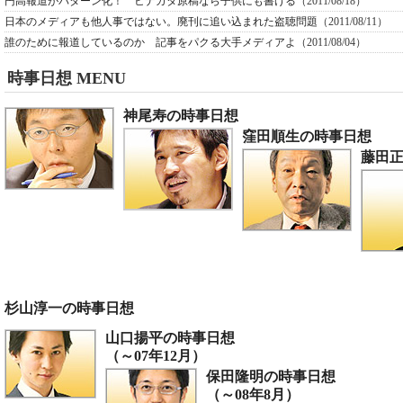
円高報道がパターン化！ ヒナガタ原稿なら子供にも書ける
（2011/08/18）
日本のメディアも他人事ではない。廃刊に追い込まれた盗聴問題
（2011/08/11）
誰のために報道しているのか 記事をパクる大手メディアよ
（2011/08/04）
時事日想 MENU
神尾寿の時事日想
窪田順生の時事日想
藤田
杉山淳一の時事日想
山口揚平の時事日想
（～07年12月）
保田隆明の時事日想
（～08年8月）