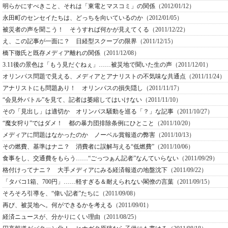
明らかにすべきこと、それは「東電とマスコミ」の関係
（2012/01/12）
永田町のセンセイたちは、どっちを向いているのか
（2012/01/05）
被災者の声を聞こう！ そうすれば何かが見えてくる
（2011/12/22）
え、この記事が一面に？ 日経型スクープの限界
（2011/12/15）
橋下徹氏と既存メディア離れの関係
（2011/12/08）
3.11後の景色は「もう見だぐねぇ」……被災地で聞いた生の声
（2011/12/01）
オリンパス問題で見える、メディアとアナリストの不気味な共通点
（2011/11/24）
アナリストにも問題あり！ オリンパスの損失隠し
（2011/11/17）
“会見外バトル”を見て、記者は萎縮してはいけない
（2011/11/10）
その「見出し」は適切か オリンパス騒動を巡る「？」な記事
（2011/10/27）
“魔女狩り”ではダメ！ 都の暴力団排除条例にひとこと
（2011/10/20）
メディアに問題はなかったのか ノーベル賞報道の弊害
（2011/10/13）
その燃費、基準はナニ？ 消費者に誤解与える“低燃費”
（2011/10/06）
食事をし、交通費をもらう……“ごっつぁん記者”なんていらない
（2011/09/29）
格付けってナニ？ 大手メディアにみる経済報道の地盤沈下
（2011/09/22）
「タバコ1箱、700円」……軽すぎる＆耐えられない閣僚の言葉
（2011/09/15）
そろそろ引導を、“偉い記者”たちに
（2011/09/08）
再び、被災地へ。何ができるかを考える
（2011/09/01）
経済ニュースが、分かりにくい理由
（2011/08/25）