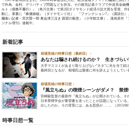
：1967年新潟県生まれ。1989年時事通信社入社、経済速報メディアの編集に携わ
で外為、金利、デリバティブ問題などを担当。その後兜記者クラブで外資系金融機関
ルト（債務不履行）
』（角川文庫）で第2回ダイヤモンド経済小説大賞を受賞、作家
動に。著書に『
株価操縦
』（ダイヤモンド社）、『
ファンクション7
』（講談社）
麺食い記者・宮沢賢一郎 奥会津三泣き 因習の殺意
』（小学館文庫）、漫画原作『
ジナル増刊）連載中。
新着記事
相場英雄の時事日想（最終回）：
あなたは騙され続けるのか？ 生きづらい
大手マスコミがあまり取り上げない“ネタ”に光を当て続
最終回となるが、相場氏は最後に何を訴えようとしてい
相場英雄の時事日想：
『風立ちぬ』の喫煙シーンがダメ？ 禁煙
宮崎駿監督の最新作『風立ちぬ』が公開されている。そ
日本禁煙学会が要望書を送ったことが話題になっている
出したのか。その背景には、ある思惑が……。
（2013/08
時事日想一覧