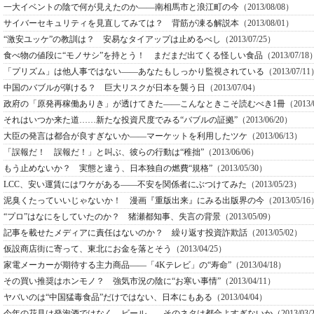
一大イベントの陰で何が見えたのか――南相馬市と浪江町の今
（2013/08/08）
サイバーセキュリティを見直してみては？ 背筋が凍る解説本
（2013/08/01）
“激安ユッケ”の教訓は？ 安易なタイアップは止めるべし
（2013/07/25）
食べ物の値段に“モノサシ”を持とう！ まだまだ出てくる怪しい食品
（2013/07/18
「プリズム」は他人事ではない――あなたもしっかり監視されている
（2013/07/1
中国のバブルが弾ける？ 巨大リスクが日本を襲う日
（2013/07/04）
政府の「原発再稼働ありき」が透けてきた――こんなときこそ読むべき1冊
（2013/
それはいつか来た道……新たな投資尺度でみる“バブルの証拠”
（2013/06/20）
大臣の発言は都合が良すぎないか――マーケットを利用したツケ
（2013/06/13）
「誤報だ！ 誤報だ！」と叫ぶ、彼らの行動は“稚拙”
（2013/06/06）
もう止めないか？ 実態と違う、日本独自の燃費“規格”
（2013/05/30）
LCC、安い運賃にはワケがある――不安を関係者にぶつけてみた
（2013/05/23）
泥臭くたっていいじゃないか！ 漫画『重版出来』にみる出版界の今
（2013/05/1
“プロ”はなにをしていたのか？ 猪瀬都知事、失言の背景
（2013/05/09）
記事を載せたメディアに責任はないのか？ 繰り返す投資詐欺話
（2013/05/02）
仮設商店街に寄って、東北にお金を落とそう
（2013/04/25）
家電メーカーが期待する主力商品――「4Kテレビ」の“寿命”
（2013/04/18）
その買い推奨はホンモノ？ 強気市況の陰に“お寒い事情”
（2013/04/11）
ヤバいのは“中国猛毒食品”だけではない、日本にもある
（2013/04/04）
今年の花見は発泡酒ではなく、ビール――そのネタは都合よすぎないか
（2013/03/