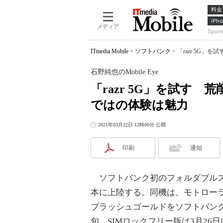
料金
iPho
メディア
Spon
ITmedia Mobile
>
ソフトバンク
>
「razr 5G」
石野純也のMobile Eye
「razr 5G」を試す
ではの体験は魅力
2021年03月22日 12時00分 公開
印刷
通知
ソフトバンク初のフォルダブルスマ
本に上陸する。同機は、モトローラ
ブラッシュゴールドをソフトバンク傘
旬、SIMロックフリー版は3月2