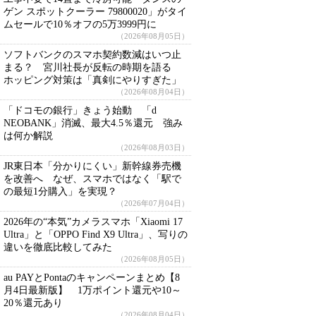
ゲン スポットクーラー 79800020」がタイ
ムセールで10％オフの5万3999円に
（2026年08月05日）
ソフトバンクのスマホ契約数減はいつ止
まる？ 宮川社長が反転の時期を語る
ホッピング対策は「真剣にやりすぎた」
（2026年08月04日）
「ドコモの銀行」きょう始動 「d
NEOBANK」消滅、最大4.5％還元 強み
は何か解説
（2026年08月03日）
JR東日本「分かりにくい」新幹線券売機
を改善へ なぜ、スマホではなく「駅で
の最短1分購入」を実現？
（2026年07月04日）
2026年の“本気”カメラスマホ「Xiaomi 17
Ultra」と「OPPO Find X9 Ultra」、写りの
違いを徹底比較してみた
（2026年08月05日）
au PAYとPontaのキャンペーンまとめ【8
月4日最新版】 1万ポイント還元や10～
20％還元あり
（2026年08月04日）