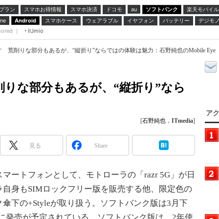
プラン
スマホお得情報
スマホ決済
ドコモ
ソフトバンク
楽天モバイル
au
スマホケース
ウェアラブル
イヤフォン
バッテリー
デジモ
ne
Android
sored ｜
IIJmio
を試す 荒削りな部分もあるが、“縦折り”ならではの体験は魅力：石野純也のMobile Eye（
 荒削りな部分もあるが、“縦折り”なら
アク
[
石野純也
，
ITmedia
]
見る
Share
ートフォンとして、モトローラの「razr 5G」が日
自身もSIMロックフリー版を販売する他、限定色の
下の+Styleが取り扱う。ソフトバンク版は3月下
6日に発売が予定されている。ソフトバンク版は、2年使