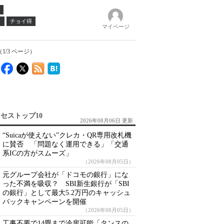
ノ
チョイ得
マイページ
1/3 ページ）
セストップ10
2026年08月06日 更新
“Suicaが使えない”クレカ・QR専用改札機
に賛否 「問題なく運用できる」「交通
系ICの方がスムーズ」
（2026年08月05日）
元グループ会社が「ドコモの銀行」にな
った不満を吸収？ SBI新生銀行が「SBI
の銀行」として最大5.2万円のキャッシュ
バックキャンペーンを開催
（2026年08月05日）
工事不要で14畳まで冷房可能「タンスの