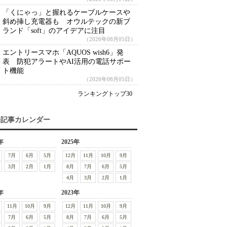
「くにゃっ」と握れるケーブルケースや
斜め挿し充電器も オウルテックの新ブ
ランド「soft」のアイデアに注目
（2026年08月05日）
エントリースマホ「AQUOS wish6」発
表 防犯アラートやAI活用の電話サポー
ト機能
（2026年08月05日）
ランキングトップ30
去記事カレンダー
年
2025年
7月
6月
5月
12月
11月
10月
9月
3月
2月
1月
8月
7月
6月
5月
4月
3月
2月
1月
年
2023年
11月
10月
9月
12月
11月
10月
9月
7月
6月
5月
8月
7月
6月
5月