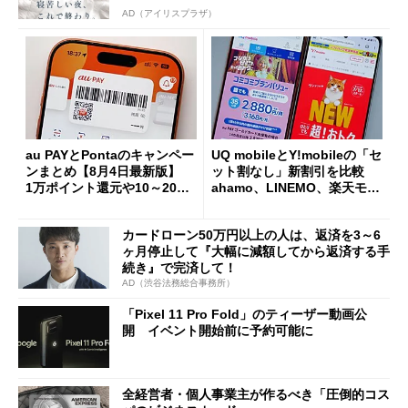
AD（アイリスプラザ）
au PAYとPontaのキャンペー
UQ mobileとY!mobileの「セ
ンまとめ【8月4日最新版】
ット割なし」新割引を比較
1万ポイント還元や10～20％
ahamo、LINEMO、楽天モバ
還元あり
イルよりもお得？
カードローン50万円以上の人は、返済を3～6
ヶ月停止して『大幅に減額してから返済する手
続き』で完済して！
AD（渋谷法務総合事務所）
「Pixel 11 Pro Fold」のティーザー動画公
開 イベント開始前に予約可能に
全経営者・個人事業主が作るべき「圧倒的コス