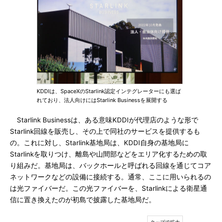
KDDIは、SpaceXのStarlink認定インテグレーターにも選ば
れており、法人向けにはStarlink Businessを展開する
Starlink Businessは、ある意味KDDIが代理店のような形で
Starlink回線を販売し、その上で同社のサービスを提供するも
の。これに対し、Starlink基地局は、KDDI自身の基地局に
Starlinkを取りつけ、離島や山間部などをエリア化するための取
り組みだ。基地局は、バックホールと呼ばれる回線を通じてコア
ネットワークなどの設備に接続する。通常、ここに用いられるの
は光ファイバーだ。この光ファイバーを、Starlinkによる衛星通
信に置き換えたのが初島で披露した基地局だ。