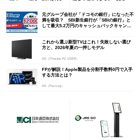
説
Cの方がスムーズ」
元グループ会社が「ドコモの銀行」になった不
満を吸収？ SBI新生銀行が「SBIの銀行」と
して最大5.2万円のキャッシュバックキャンペ
ーンを開催
これから選ぶ新型TVはこれ！失敗しない選び
方と、2026年夏の一押しモデル
AD（ITmedia PC USER）
FPが解説！Apple製品を分割手数料0円で入手
する方法とは？
AD（Fav-Log）