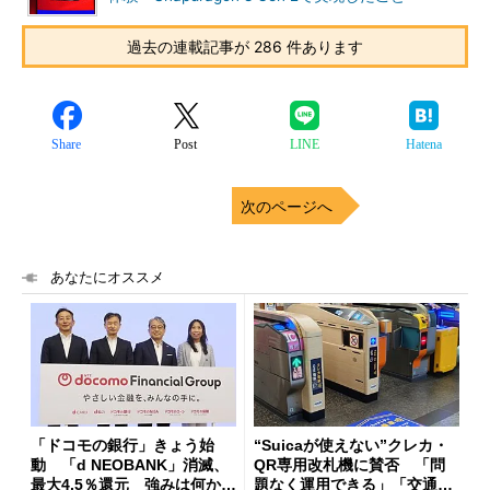
過去の連載記事が 286 件あります
Share
Post
LINE
Hatena
次のページへ
あなたにオススメ
「ドコモの銀行」きょう始
“Suicaが使えない”クレカ・
動 「d NEOBANK」消滅、
QR専用改札機に賛否 「問
最大4.5％還元 強みは何か解
題なく運用できる」「交通系I