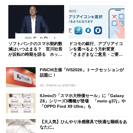
ソフトバンクのスマホ契約数
ドコモの銀行、アプリアイコ
減はいつ止まる？ 宮川社長
ンを選べるよう方針変更
が反転の時期を語る ホッピ
「さまざまなご意見・ご要望
ング対策は「真剣にやりすぎ
を踏まえ」
た」
FINCHI主催「IVS2026」トークセッションが
話題に！
AD（FINCHI on GOETHE）
IIJmioの「スマホ大特価セール」に「Galaxy
Z8」シリーズ3機種が登場 「moto g37j」や
「OPPO Find X9 Ultra」も
【大人気】ひんやり冷感寝具で快適な睡眠をあ
なたに。