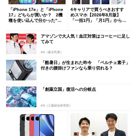
「iPhone 17e」と「iPhone
4キャリアで買うべきおすす
17」どちらが買いか？ 2機
めスマホ【2026年8月版】
種を使い込んで分かった“ス
「一括1円」「月1円」からお
ペック表にない違い”
得なiPhone／Pixel／Galaxy
まで
アマゾンで大人気！血圧対策はコーヒーに足し
てみて
AD（森永乳業）
「酷暑日」が生まれた昨今 「ペルチェ素子」
付きの腰掛けファンなら乗り切れる？
「創薬立国」復活への分岐点
AD（三菱総合研究所）