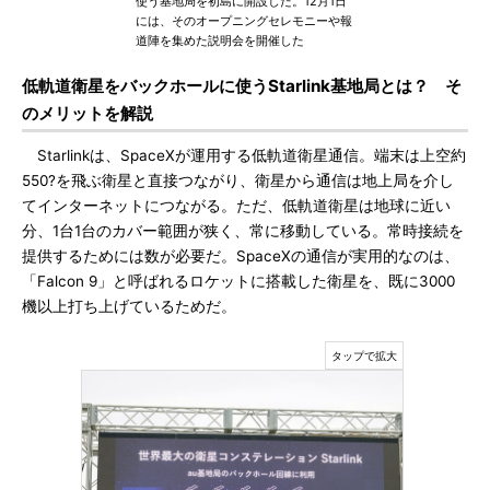
使う基地局を初島に開設した。12月1日
には、そのオープニングセレモニーや報
道陣を集めた説明会を開催した
低軌道衛星をバックホールに使うStarlink基地局とは？ そ
のメリットを解説
Starlinkは、SpaceXが運用する低軌道衛星通信。端末は上空約
550?を飛ぶ衛星と直接つながり、衛星から通信は地上局を介し
てインターネットにつながる。ただ、低軌道衛星は地球に近い
分、1台1台のカバー範囲が狭く、常に移動している。常時接続を
提供するためには数が必要だ。SpaceXの通信が実用的なのは、
「Falcon 9」と呼ばれるロケットに搭載した衛星を、既に3000
機以上打ち上げているためだ。