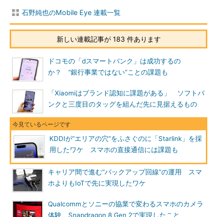
石野純也のMobile Eye 連載一覧
新しい連載記事が 183 件あります
ドコモの「dスマートバンク」は成功するの
か？ “銀行事業ではない”ことの課題も
「Xiaomiはブランド認知に課題がある」 ソフトバ
ンクと三度目のタッグを組んだ先に見据えるもの
KDDIが“エリアの穴”をふさぐのに「Starlink」を採
用したワケ スマホの直接通信には課題も
キャリア間で進む“バックアップ回線”の運用 スマ
ホよりもIoTで先に実現したワケ
Qualcommとソニーの協業で変わるスマホのカメラ
体験 Snapdragon 8 Gen 2で実現したこと