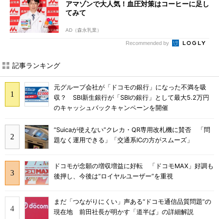
アマゾンで大人気！血圧対策はコーヒーに足し
てみて
AD（森永乳業）
Recommended by
記事ランキング
元グループ会社が「ドコモの銀行」になった不満を吸
収？ SBI新生銀行が「SBIの銀行」として最大5.2万円
のキャッシュバックキャンペーンを開催
“Suicaが使えない”クレカ・QR専用改札機に賛否 「問
題なく運用できる」「交通系ICの方がスムーズ」
ドコモが念願の増収増益に好転 「ドコモMAX」好調も
後押し、今後は“ロイヤルユーザー”を重視
まだ「つながりにくい」声ある“ドコモ通信品質問題”の
現在地 前田社長が明かす「道半ば」の詳細解説