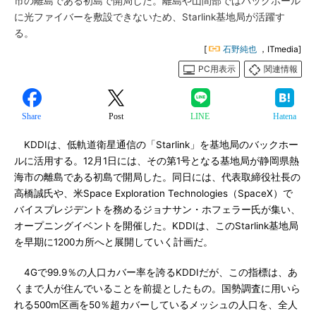
市の離島である初島で開局した。離島や山間部ではバックホール
に光ファイバーを敷設できないため、Starlink基地局が活躍す
る。
[
石野純也
，ITmedia]
PC用表示
関連情報
Share
Post
LINE
Hatena
KDDIは、低軌道衛星通信の「Starlink」を基地局のバックホー
ルに活用する。12月1日には、その第1号となる基地局が静岡県熱
海市の離島である初島で開局した。同日には、代表取締役社長の
高橋誠氏や、米Space Exploration Technologies（SpaceX）で
バイスプレジデントを務めるジョナサン・ホフェラー氏が集い、
オープニングイベントを開催した。KDDIは、このStarlink基地局
を早期に1200カ所へと展開していく計画だ。
4Gで99.9％の人口カバー率を誇るKDDIだが、この指標は、あ
くまで人が住んでいることを前提としたもの。国勢調査に用いら
れる500m区画を50％超カバーしているメッシュの人口を、全人