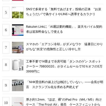
SNSで多発する「無料であげます」投稿の正体 “お涙
ちょうだい”で偽サイトやLINEへ誘導するカラクリ
Rakuten Linkに「AI通話要約機能」、楽天モバイル契約
者は追加料金なしで使える
スマホの「エアコン冷却」がダメなワケ 猛暑日にやり
がちな“水没”の危険性と正しい冷やし方
工事不要で14畳まで冷房可能「タンスのゲン スポット
クーラー 79800020」がタイムセールで10％オフの5万
3999円に
「NHK受信料の値上げは検討していない」――会長が明
言 スクランブル化を求める声絶えず
厚さ約1.2mm、“ほぼ、裸”のiPad Pro（M4／M5）向け
ケース「The Frost Air」発売 ケースフィニットから