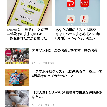
ahamoに「神です」との声―
あなたの街の「スマホ決済」
―値段そのままで40GBに
キャンペーンまとめ【2026年
「課金されたのかと思った」
8月版】～PayPay、d払い、a
と戸惑いも
u PAY、楽天ペイ
アマゾン1位「このお茶ガチです」噂のお茶
AD（ハーブ健康本舗）
「スマホ冷却グッズ」は効果ある？ 炎天下で
3製品を使って分かったこと
【大人気】ひんやり冷感寝具で快適な睡眠をあ
なたに。
AD（アイリスプラザ）