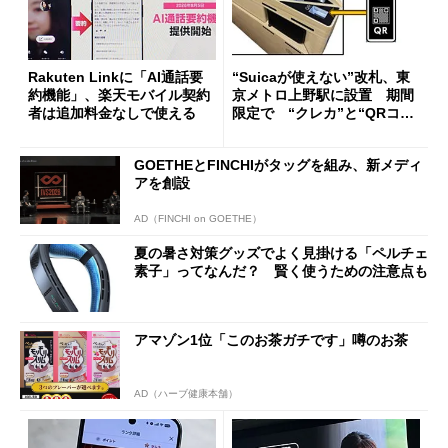
Rakuten Linkに「AI通話要
“Suicaが使えない”改札、東
約機能」、楽天モバイル契約
京メトロ上野駅に設置 期間
者は追加料金なしで使える
限定で “クレカ”と“QRコー
ド”専用
GOETHEとFINCHIがタッグを組み、新メディ
アを創設
AD（FINCHI on GOETHE）
夏の暑さ対策グッズでよく見掛ける「ペルチェ
素子」ってなんだ？ 賢く使うための注意点も
アマゾン1位「このお茶ガチです」噂のお茶
AD（ハーブ健康本舗）