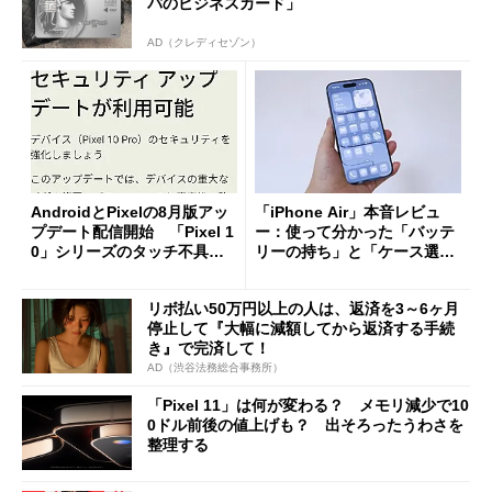
パのビジネスカード」
AD（クレディセゾン）
AndroidとPixelの8月版アッ
「iPhone Air」本音レビュ
プデート配信開始 「Pixel 1
ー：使って分かった「バッテ
0」シリーズのタッチ不具合
リーの持ち」と「ケース選
修正やGPU性能改善なども
び」の悩ましさ
リボ払い50万円以上の人は、返済を3～6ヶ月
停止して『大幅に減額してから返済する手続
き』で完済して！
AD（渋谷法務総合事務所）
「Pixel 11」は何が変わる？ メモリ減少で10
0ドル前後の値上げも？ 出そろったうわさを
整理する