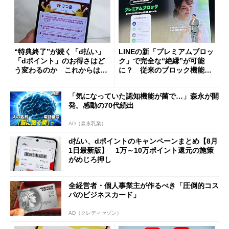
“特典終了”が続く「d払い」
LINEの新「プレミアムブロッ
「dポイント」のお得さはど
ク」で完全な“絶縁”が可能
う変わるのか これからは
に？ 従来のブロック機能と
「dカード」の利用が得策？
の決定的な違い
「気になっていた認知機能が菌で…」森永が開
発。感動の70代続出
AD（森永乳業）
d払い、dポイントのキャンペーンまとめ【8月
1日最新版】 1万～10万ポイント還元の施策
がめじろ押し
全経営者・個人事業主が作るべき「圧倒的コス
パのビジネスカード」
AD（クレディセゾン）