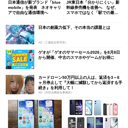
日本通信が新ブランド「blue
JR東日本「分かりにくい」新
mobile」を発表 ネオキャリ
幹線券売機を改善へ なぜ、
アで自由な通信環境へ
スマホではなく「駅での最短
1分購入」を実現？
日本の創薬力低下、その本当の課題とは
AD（三菱総合研究所）
ゲオが「ゲオのサマーセール2026」を8月8日
から開催、中古のスマホやゲームがお得に
カードローン50万円以上の人は、返済を3～6
ヶ月停止して『大幅に減額してから返済する手
続き』を利用して！
AD（渋谷法務総合事務所）