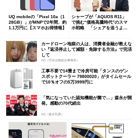
UQ mobileの「Pixel 10a（1
シャープが「AQUOS R11」
28GB）」がMNPで2年間、約
で挑む“価格高騰時代”のスマ
1.1万円に【スマホお得情報】
ホ戦略 「シェアを追うより
も既存ユーザーを大切に」
カードローン地獄の人は、消費者金融が教えな
い『返済停止して減額・免除する方法』で完済
して
AD（渋谷法務総合事務所）
工事不要で14畳まで冷房可能「タンスのゲン
スポットクーラー 79800020」がタイムセール
で10％オフの5万3999円に
「気になっていた認知機能が菌で…」森永が開
発。感動の70代続出
AD（森永乳業）