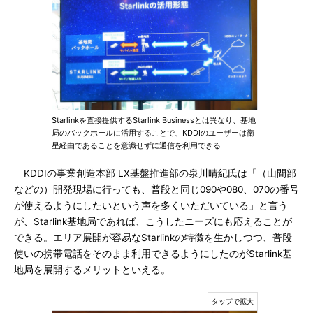
Starlinkを直接提供するStarlink Businessとは異なり、基地
局のバックホールに活用することで、KDDIのユーザーは衛
星経由であることを意識せずに通信を利用できる
KDDIの事業創造本部 LX基盤推進部の泉川晴紀氏は「（山間部
などの）開発現場に行っても、普段と同じ090や080、070の番号
が使えるようにしたいという声を多くいただいている」と言う
が、Starlink基地局であれば、こうしたニーズにも応えることが
できる。エリア展開が容易なStarlinkの特徴を生かしつつ、普段
使いの携帯電話をそのまま利用できるようにしたのがStarlink基
地局を展開するメリットといえる。