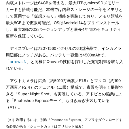
内蔵ストレージは64GBを備える。最大1TBのmicroSDメモリー
カードも搭載可能だ。本機では内蔵ストレージの一部をメモリと
して運用する「仮想メモリ」機能を実装しており、メモリ領域を
最大8GBまで拡張可能だ。OSはAndroid 14をプリインストール
し、最大2回のOSバージョンアップと最長4年間のセキュリティ
更新を保証している。
ディスプレイは720×1560ピクセルの6.1型液晶で、インカメラ
周辺部にノッチがある。バッテリー容量は4500mAhで、
「
arrows N
」と同様にQnovoの技術を採用した充電制御を取り入
れている。
アウトカメラは広角（約5010万画素／F1.8）とマクロ（約190
万画素／F2.4）のデュアル（二眼）構成で、夜景を明るく撮影で
きる「Super Night Shot」も実装している。アドビとの協業によ
る「Photoshop Expressモード」も引き続き実装している
（※1）。
（※1）利用するには、別途「Photoshop Express」アプリをダウンロードす
る必要がある（ショートカットはプリセット済み）