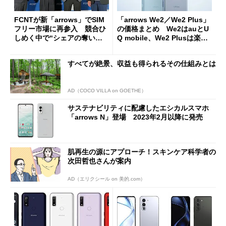
FCNTが新「arrows」でSIM
「arrows We2／We2 Plus」
フリー市場に再参入 競合ひ
の価格まとめ We2はauとU
しめく中で“シェアの奪い合
Q mobile、We2 Plusは楽天
い”にこだわらない理由
モバイルとIIJmioがお得
すべてが絶景、収益も得られるその仕組みとは
AD（COCO VILLA on GOETHE）
サステナビリティに配慮したエシカルスマホ
「arrows N」登場 2023年2月以降に発売
肌再生の源にアプローチ！スキンケア科学者の
次田哲也さんが案内
AD（エリクシール on 美的.com）