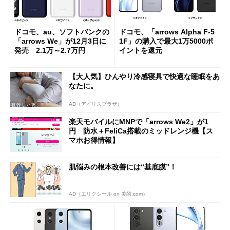
ドコモ、au、ソフトバンクの
ドコモ、「arrows Alpha F-5
「arrows We」が12月3日に
1F」の購入で最大1万5000ポ
発売 2.1万～2.7万円
イントを還元
【大人気】ひんやり冷感寝具で快適な睡眠をあ
なたに。
AD（アイリスプラザ）
楽天モバイルにMNPで「arrows We2」が1
円 防水＋FeliCa搭載のミッドレンジ機【ス
マホお得情報】
肌悩みの根本改善には“基底膜”！
AD（エリクシール on 美的.com）