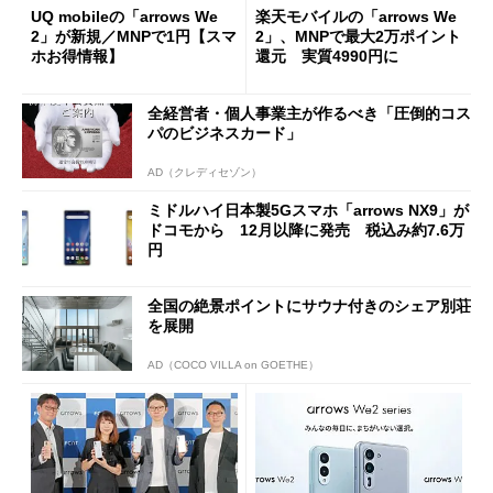
UQ mobileの「arrows We
楽天モバイルの「arrows We
2」が新規／MNPで1円【スマ
2」、MNPで最大2万ポイント
ホお得情報】
還元 実質4990円に
全経営者・個人事業主が作るべき「圧倒的コス
パのビジネスカード」
AD（クレディセゾン）
ミドルハイ日本製5Gスマホ「arrows NX9」が
ドコモから 12月以降に発売 税込み約7.6万
円
全国の絶景ポイントにサウナ付きのシェア別荘
を展開
AD（COCO VILLA on GOETHE）