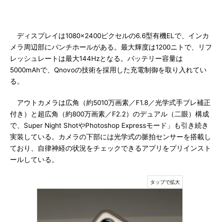
ディスプレイは1080×2400ピクセルの6.6型有機ELで、インカ
メラ周辺部にパンチホールがある。最大輝度は1200ニトで、リフ
レッシュレートは最大144Hzとなる。バッテリー容量は
5000mAhで、Qnovoの技術を採用した充電制御を取り入れてい
る。
アウトカメラは広角（約5010万画素／F1.8／光学式手ブレ補正
付き）と超広角（約800万画素／F2.2）のデュアル（二眼）構成
で、Super Night ShotやPhotoshop Expressモード」も引き続き
実装している。カメラの下部には光学式の脈拍センサーを搭載し
ており、自律神経の状況をチェックできるアプリをプリインスト
ールしている。