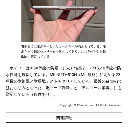
右側面には電源キーとボリュームキーが備えられている。電
源キーは指紋センサーを一体化しており、これを生かしたEx
liderも復活している
ボディーはIP6X等級の防塵（じん）性能と、IPX5／8等級の防
水性能を確保している。MIL-STD-810H（MIL規格）に定める23
項目の耐衝撃／耐環境テストもクリアしている。最近のarrowsで
はおなじみとなった「泡ソープ洗浄」と「アルコール消毒」にも
対応している（条件あり）。
Copyright © ITmedia, Inc. All Rights Reserved.
関連情報