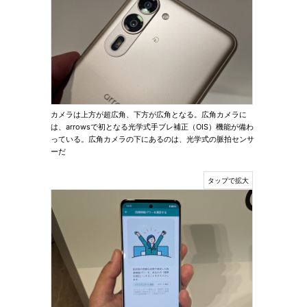
カメラは上方が超広角、下方が広角となる。広角カメラに
は、arrowsで初となる光学式手ブレ補正（OIS）機能が備わ
っている。広角カメラの下にあるのは、光学式の脈拍センサ
ーだ