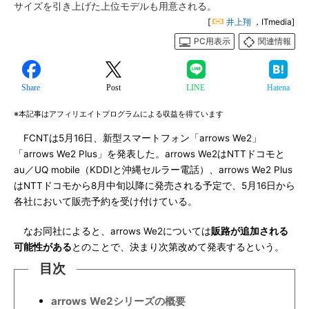
サイズを引き上げた上位モデルも用意される。
[
井上翔
，ITmedia]
PC用表示
関連情報
Share
Post
LINE
Hatena
※本記事はアフィリエイトプログラムによる収益を得ています
FCNTは5月16日、新型スマートフォン「arrows We2」
「arrows We2 Plus」を発表した。arrows We2はNTTドコモと
au／UQ mobile（KDDIと沖縄セルラー電話）、arrows We2 Plus
はNTTドコモから8月中旬以降に発売される予定で、5月16日から
各社において販売予約を受け付けている。
なお同社によると、arrows We2については
販路が追加される
可能性がある
とのことで、決まり次第改めて発表するという。
目次
arrows We2シリーズの概要