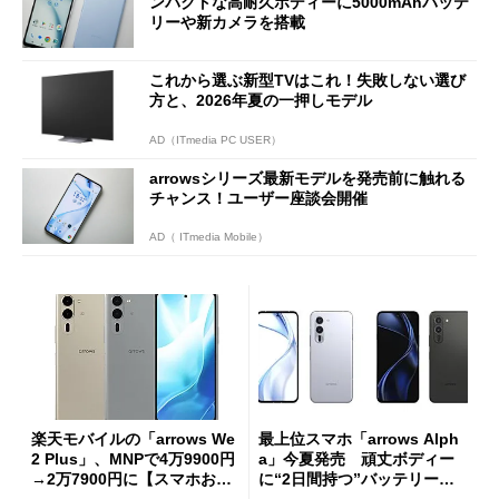
ンパクトな高耐久ボディーに5000mAhバッテ
リーや新カメラを搭載
これから選ぶ新型TVはこれ！失敗しない選び
方と、2026年夏の一押しモデル
AD（ITmedia PC USER）
arrowsシリーズ最新モデルを発売前に触れる
チャンス！ユーザー座談会開催
AD（ ITmedia Mobile）
楽天モバイルの「arrows We
最上位スマホ「arrows Alph
2 Plus」、MNPで4万9900円
a」今夏発売 頑丈ボディー
→2万7900円に【スマホお得
に“2日間持つ”バッテリー搭
情報】
載、「arrows AI」も