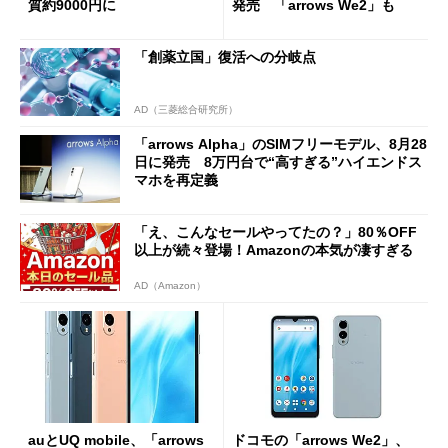
質約9000円に
発売 「arrows We2」も
「創薬立国」復活への分岐点
AD（三菱総合研究所）
「arrows Alpha」のSIMフリーモデル、8月28
日に発売 8万円台で“高すぎる”ハイエンドス
マホを再定義
「え、こんなセールやってたの？」80％OFF
以上が続々登場！Amazonの本気が凄すぎる
AD（Amazon）
auとUQ mobile、「arrows
ドコモの「arrows We2」、