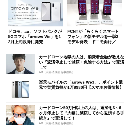
ドコモ、au、ソフトバンクが
FCNTが「らくらくスマート
5Gスマホ「arrows We」を1
フォン」の新モデルを一挙3
2月上旬以降に発売
モデル発表 ドコモ向け／Y!
mobile向け／MVNO向けを順
次発売
カードローン地獄の人は、消費者金融が教えな
い『返済停止して減額・免除する方法』で完済
して
AD（渋谷法務総合事務所）
楽天モバイルの「arrows We3」、ポイント還
元で実質負担が1万8980円【スマホお得情報】
カードローン50万円以上の人は、返済を3～6
ヶ月停止して『大幅に減額してから返済する手
続き』で完済して！
AD（渋谷法務総合事務所）