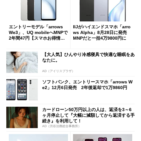
エントリーモデル「arrows
IIJがハイエンドスマホ「arro
We3」、UQ mobileへMNPで
ws Alpha」8月28日に発売
2年間47円【スマホお得情
MNPだと一括4万9800円に
報】
【大人気】ひんやり冷感寝具で快適な睡眠をあ
なたに。
AD（アイリスプラザ）
ソフトバンク、エントリースマホ「arrows W
e2」12月6日発売 2年後返却で1万9860円
カードローン50万円以上の人は、返済を3～6
ヶ月停止して『大幅に減額してから返済する手
続き』を利用して！
AD（渋谷法務総合事務所）