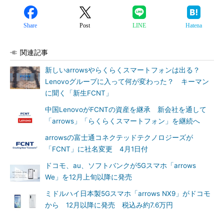
Share
Post
LINE
Hatena
関連記事
新しいarrowsやらくらくスマートフォンは出る？
Lenovoグループに入って何が変わった？ キーマン
に聞く「新生FCNT」
中国LenovoがFCNTの資産を継承 新会社を通して
「arrows」「らくらくスマートフォン」を継続へ
arrowsの富士通コネクテッドテクノロジーズが
「FCNT」に社名変更 4月1日付
ドコモ、au、ソフトバンクが5Gスマホ「arrows
We」を12月上旬以降に発売
ミドルハイ日本製5Gスマホ「arrows NX9」がドコモ
から 12月以降に発売 税込み約7.6万円