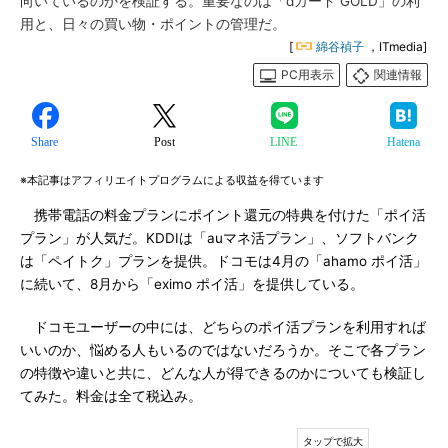
向いているのかを検証する。重要なのは「dカード GOLD」の利
用と、日々の買い物・ポイントの管理だ。
[
綿谷禎子
，ITmedia]
PC用表示
関連情報
Share
Post
LINE
Hatena
※本記事はアフィリエイトプログラムによる収益を得ています
携帯電話の料金プランにポイント還元の特典を付けた「ポイ活
プラン」が人気だ。KDDIは「auマネ活プラン」、ソフトバンク
は「ペイトク」プランを提供。ドコモは4月の「ahamo ポイ活」
に続いて、8月から「eximo ポイ活」を提供している。
ドコモユーザーの中には、どちらのポイ活プランを利用すれば
いいのか、悩める人もいるのではないだろうか。そこで各プラン
の特徴や違いと共に、どんな人が得できるのかについても検証し
てみた。料金は全て税込み。