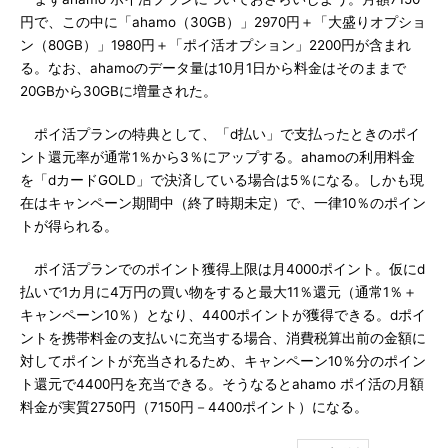
円で、この中に「ahamo（30GB）」2970円＋「大盛りオプショ
ン（80GB）」1980円＋「ポイ活オプション」2200円が含まれ
る。なお、ahamoのデータ量は10月1日から料金はそのままで
20GBから30GBに増量された。
ポイ活プランの特典として、「d払い」で支払ったときのポイ
ント還元率が通常1％から3％にアップする。ahamoの利用料金
を「dカードGOLD」で決済している場合は5％になる。しかも現
在はキャンペーン期間中（終了時期未定）で、一律10％のポイン
トが得られる。
ポイ活プランでのポイント獲得上限は月4000ポイント。仮にd
払いで1カ月に4万円の買い物をすると最大11％還元（通常1％＋
キャンペーン10％）となり、4400ポイントが獲得できる。dポイ
ントを携帯料金の支払いに充当する場合、消費税算出前の金額に
対してポイントが充当されるため、キャンペーン10％分のポイン
ト還元で4400円を充当できる。そうなるとahamo ポイ活の月額
料金が実質2750円（7150円－4400ポイント）になる。