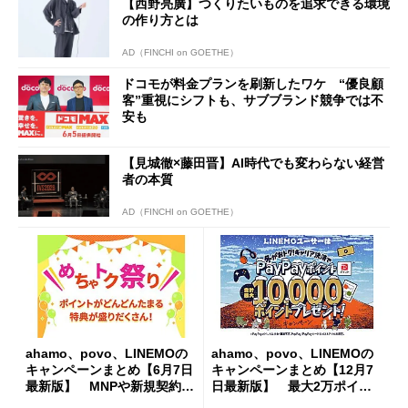
【西野亮廣】つくりたいものを追求できる環境
の作り方とは
AD（FINCHI on GOETHE）
ドコモが料金プランを刷新したワケ “優良顧
客”重視にシフトも、サブブランド競争では不
安も
【見城徹×藤田晋】AI時代でも変わらない経営
者の本質
AD（FINCHI on GOETHE）
ahamo、povo、LINEMOの
ahamo、povo、LINEMOの
キャンペーンまとめ【6月7日
キャンペーンまとめ【12月7
最新版】 MNPや新規契約で
日最新版】 最大2万ポイン
高額還元あり
ト還元や半年間実質無料も