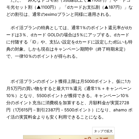
ただ、「みんなドコモ割（3回線以上で▲1100円）」や「ドコ
モ光セット割（▲1100円）」「dカードお支払割（▲187円）」な
どの割引は、通常のeximoプランと同様に適用される。
ポイ活プランの特典としては、通常1％のポイント還元率がdカ
ードは3％、dカード GOLDの場合は5％にアップする。dカード
に付随する「iD」や、支払い設定をdカードに設定したd払いも特
典の対象。しかも現在はキャンペーン期間中（終了時期未定）
で、一律10％のポイントが得られる。
ポイ活プランのポイント獲得上限は月5000ポイント。仮に1カ
月5万円の買い物をすると最大11％還元（通常1％＋キャンペーン
10％）となり、5500ポイントが獲得できる。キャンペーン10％
分のポイント充当に消費税を加算すると、月額料金が実質2728
円（1万615円－割引2387円－5500ポイント）になり、ahamo ポ
イ活の実質料金よりも安く利用できることになる。