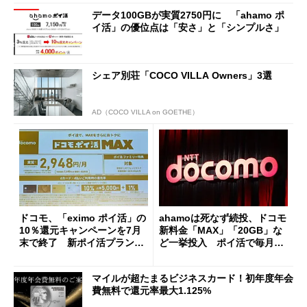
データ100GBが実質2750円に 「ahamo ポ
イ活」の優位点は「安さ」と「シンプルさ」
シェア別荘「COCO VILLA Owners」3選
AD（COCO VILLA on GOETHE）
ドコモ、「eximo ポイ活」の
ahamoは死なず続投、ドコモ
10％還元キャンペーンを7月
新料金「MAX」「20GB」な
末で終了 新ポイ活プランで
ど一挙投入 ポイ活で毎月最
10％還元に
大5000p還元
マイルが超たまるビジネスカード！初年度年会
費無料で還元率最大1.125%