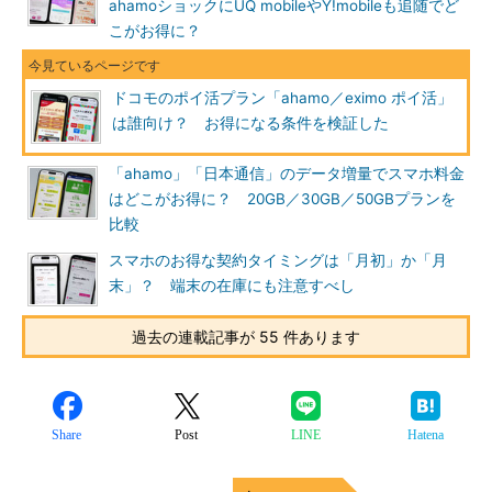
ahamoショックにUQ mobileやY!mobileも追随でど
こがお得に？
ドコモのポイ活プラン「ahamo／eximo ポイ活」
は誰向け？ お得になる条件を検証した
「ahamo」「日本通信」のデータ増量でスマホ料金
はどこがお得に？ 20GB／30GB／50GBプランを
比較
スマホのお得な契約タイミングは「月初」か「月
末」？ 端末の在庫にも注意すべし
過去の連載記事が 55 件あります
Share
Post
LINE
Hatena