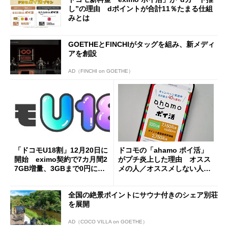
し”の理由 dポイントが合計11％たまる仕組
みとは
GOETHEとFINCHIがタッグを組み、新メディ
アを創設
AD（FINCHI on GOETHE）
「ドコモU18割」12月20日に
ドコモの「ahamo ポイ活」
開始 eximo契約で7カ月間2
がプチ炎上した理由 オスス
7GB増量、3GBまで0円に
メの人／オススメしない人を
（各種割引込み）
解説
全国の絶景ポイントにサウナ付きのシェア別荘
を展開
AD（COCO VILLA on GOETHE）