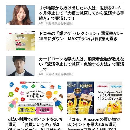
リボ地獄から抜け出したい人は、返済を3～6
ヶ月停止して『大幅に減額してから返済する手
続き』で完済して！
AD（渋谷法務総合事務所）
ドコモの「爆アゲ セレクション」還元率が5～
15％にダウン MAXプランはほぼ据え置き
カードローン地獄の人は、消費者金融が教えな
い『返済停止して減額・免除する方法』で完済
して
AD（渋谷法務総合事務所）
d払い利用でdポイントを10％
ドコモ、Amazonの買い物で
還元 「お買いいもの」第3
dポイントを最大3.5％還元
弾キャンペーン、9月1日から
Amazonプライム利用で120