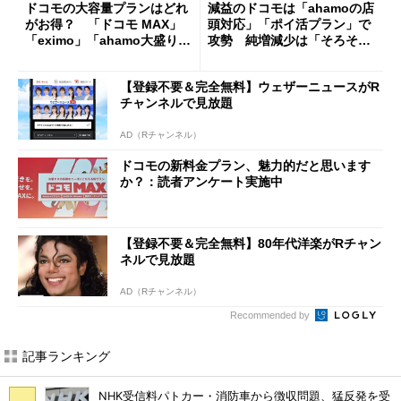
ドコモの大容量プランはどれ
減益のドコモは「ahamoの店
がお得？ 「ドコモ MAX」
頭対応」「ポイ活プラン」で
「eximo」「ahamo大盛り」
攻勢 純増減少は「そろそろ
を比較してみた
限界」とNTT島田社長
【登録不要＆完全無料】ウェザーニュースがR
チャンネルで見放題
AD（Rチャンネル）
ドコモの新料金プラン、魅力的だと思います
か？：読者アンケート実施中
【登録不要＆完全無料】80年代洋楽がRチャン
ネルで見放題
AD（Rチャンネル）
Recommended by
記事ランキング
NHK受信料パトカー・消防車から徴収問題、猛反発を受