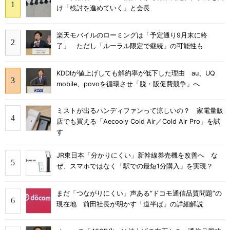
け「検討を進めていく」と会長
楽天モバイルのローミングは「予定通り9月末に終
了」 ただし「ルーラル限定で継続」の可能性も
KDDIが値上げしても解約率が低下した理由 au、UQ
mobile、povoを循環させ「脱・販促費競争」へ
ミストが出るハンディファンって涼しいの？ 家電量販
店でも買える「Aecooly Cold Air／Cold Air Pro」を試
す
JR東日本「分かりにくい」新幹線券売機を改善へ な
ぜ、スマホではなく「駅での最短1分購入」を実現？
まだ「つながりにくい」声ある“ドコモ通信品質問題”の
現在地 前田社長が明かす「道半ば」の詳細解説