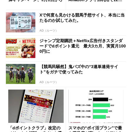
ポイント還元も
Xで何度も見かける競馬予想サイト、本当に当
たるのか試してみた。
AD（ルーツ）
ジャンプ定期購読＋Netflix広告付きスタンダ
ードでdポイント還元 最大3カ月、実質月100
0円に
【競馬民騒然】鬼バズ中の“3連単連発サイ
ト”をガチで使ってみた
AD（ルーツ）
「dポイントクラブ」改定の
スマホの“ポイ活プラン”で最