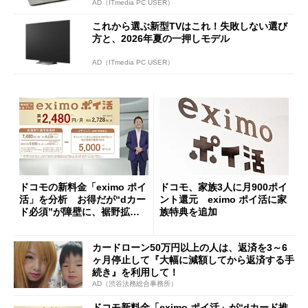
AD（ITmedia PC USER）
これから選ぶ新型TVはこれ！失敗しない選び
方と、2026年夏の一押しモデル
AD（ITmedia PC USER）
ドコモの新料金「eximo ポイ
ドコモ、家族3人に月900ポイ
活」を分析 お得だが“dカー
ント還元 eximo ポイ活に家
ド必須”が障壁に、裾野拡大
族特典を追加
には課題も
カードローン50万円以上の人は、返済を3～6
ヶ月停止して『大幅に減額してから返済する手
続き』を利用して！
AD（渋谷法務総合事務所）
ドコモ新料金「eximo ポイ活」が“dカード推