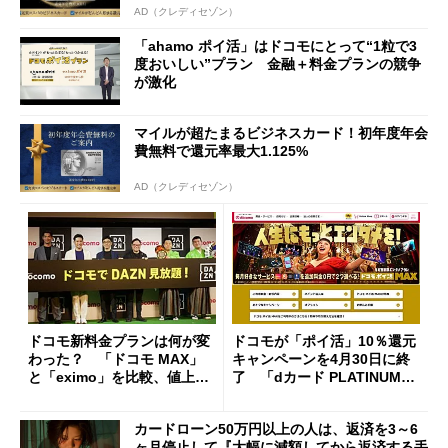
AD（クレディセゾン）
「ahamo ポイ活」はドコモにとって“1粒で3
度おいしい”プラン 金融＋料金プランの競争
が激化
マイルが超たまるビジネスカード！初年度年会
費無料で還元率最大1.125%
AD（クレディセゾン）
ドコモ新料金プランは何が変
ドコモが「ポイ活」10％還元
わった？ 「ドコモ MAX」
キャンペーンを4月30日に終
と「eximo」を比較、値上げ
了 「dカード PLATINUM」
以上の価値が受け入れられる
は変更なし
か
カードローン50万円以上の人は、返済を3～6
ヶ月停止して『大幅に減額してから返済する手