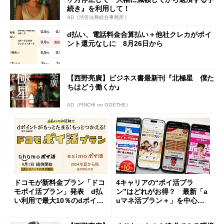
続き』を利用して！
AD（渋谷法務総合事務所）
d払い、電話料金合算払い＋他社クレカがポイ
ント還元なしに 8月26日から
【西野亮廣】ビジネス書最新刊『北極星 僕た
ちはどう働くか』
AD（FINCHI on GOETHE）
ドコモが新料金プラン「ドコ
4キャリアの“ポイ活プラ
モポイ活プラン」発表 d払
ン”はどれがお得？ 最新「a
い利用で最大10％のdポイン
uマネ活プラン＋」を中心に
トを還元
比較してみた