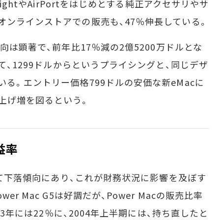
ightやAirPortをはじめとする純正アクセサリやサ
オンラインストアでの販売も、47％伸長している。
向は顕著で、前年比17％減の2億5200万ドルとな
して、1299ドルからというプライシングと、同じデザ
る。エントリー価格799ドルの安価な新eMacに
上げ増を図るという。
益率
って下落傾向にあり、これが財務状況に影響を及ぼす
r Mac G5は好調だが、Power Macの販売比率
03年には22％に、2004年上半期には、持ち直したと