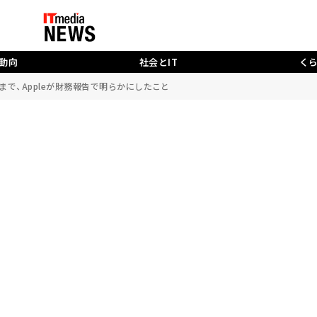
動向
社会とIT
く
で、Appleが財務報告で明らかにしたこと