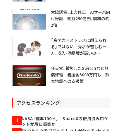
太陽誘電、上方修正 AIサーバ向
け好調 純益290億円、前期の約
2倍
「高学力＝ストレスに耐えられ
る」ではない 秀才が苦しむ一
方、収入・満足度が高いの
は…… 医学生・医師1000人超
を分析
任天堂、被災したSwitchなど無
償修理 義援金5000万円も 熊
本地震への支援策
アクセスランキング
NASA「確率100％」 SpaceXの使用済みロケ
1
ットが月に衝突か
「Xであなたをブロックした人が分かる」サイト