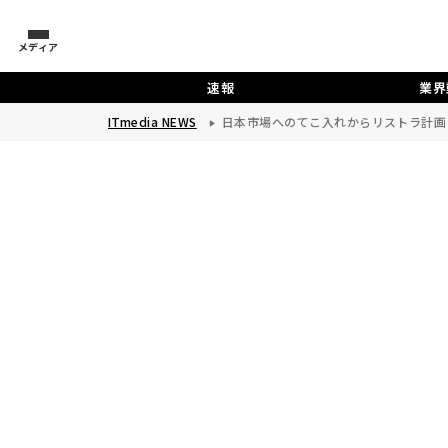
メディア
速報
業界
ITmedia NEWS
日本市場へのてこ入れからリストラ計画ま