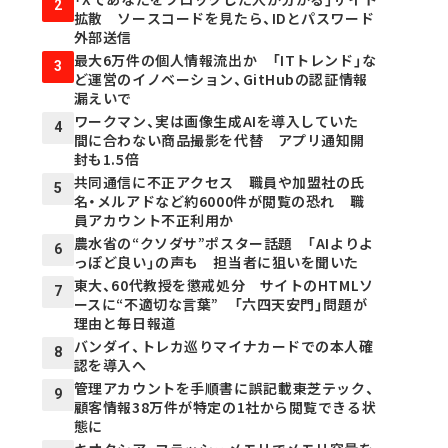
2
拡散 ソースコードを見たら、IDとパスワード
外部送信
最大6万件の個人情報流出か 「ITトレンド」な
3
ど運営のイノベーション、GitHubの認証情報
漏えいで
ワークマン、実は画像生成AIを導入していた
4
間に合わない商品撮影を代替 アプリ通知開
封も1.5倍
共同通信に不正アクセス 職員や加盟社の氏
5
名・メルアドなど約6000件が閲覧の恐れ 職
員アカウント不正利用か
農水省の“クソダサ”ポスター話題 「AIよりよ
6
っぽど良い」の声も 担当者に狙いを聞いた
東大、60代教授を懲戒処分 サイトのHTMLソ
7
ースに“不適切な言葉” 「六四天安門」問題が
理由と毎日報道
バンダイ、トレカ巡りマイナカードでの本人確
8
認を導入へ
管理アカウントを手順書に誤記載――東芝テック、
9
顧客情報38万件が特定の1社から閲覧できる状
態に