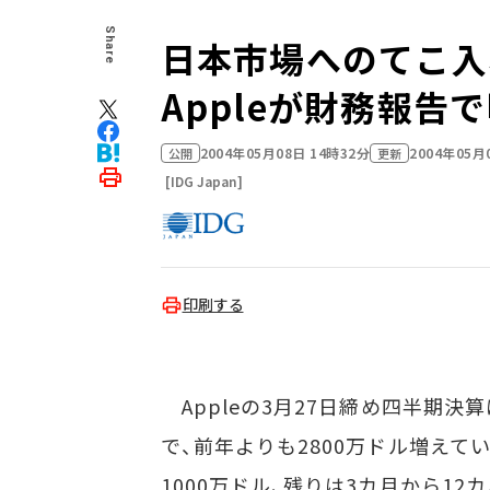
Share
日本市場へのてこ入
Appleが財務報告
2004年05月08日 14時32分
2004年05月
公開
更新
[IDG Japan]
印刷する
Appleの3月27日締め四半期決
で、前年よりも2800万ドル増えて
1000万ドル、残りは3カ月から1