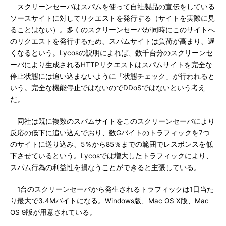
スクリーンセーバはスパムを使って自社製品の宣伝をしている
ソースサイトに対してリクエストを発行する（サイトを実際に見
ることはない）。多くのスクリーンセーバが同時にこのサイトへ
のリクエストを発行するため、スパムサイトは負荷が高まり、遅
くなるという。Lycosの説明によれば、数千台分のスクリーンセ
ーバにより生成されるHTTPリクエストはスパムサイトを完全な
停止状態には追い込まないように「状態チェック」が行われると
いう。完全な機能停止ではないのでDDoSではないという考え
だ。
同社は既に複数のスパムサイトをこのスクリーンセーバにより
反応の低下に追い込んでおり、数Gバイトのトラフィックを7つ
のサイトに送り込み、5％から85％までの範囲でレスポンスを低
下させているという。Lycosでは増大したトラフィックにより、
スパム行為の利益性を損なうことができると主張している。
1台のスクリーンセーバから発生されるトラフィックは1日当た
り最大で3.4Mバイトになる。Windows版、Mac OS X版、Mac
OS 9版が用意されている。