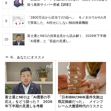
狙う最新サイバー脅威【調査】
「2800万点から目当ての1品へ」 モノタロウが4カ月
で実装した、AI任せにしない独自検索機能
富士通とNECの決算会見から読み解く、2026年下半期
「AI需要」と「収益の見通し」
今、あなたにオススメ
富士通とNECは「AI需要の手
「日本IBMのNHK案件失敗は
応え」をどう語った？ 2026
既定路線だった」 メインフ
年下半期の見通しを考察
レーム大撤退時代のリスクと
教訓