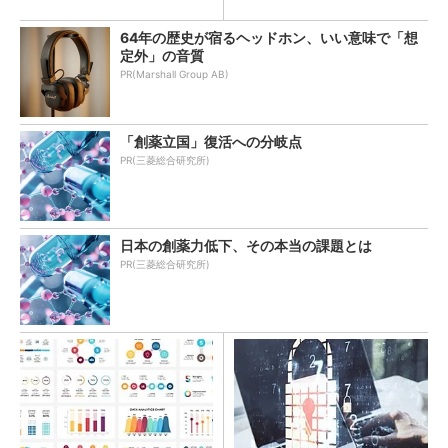
64年の歴史が宿るヘッドホン、いい意味で「想
定外」の音質
PR(Marshall Group AB)
「創薬立国」復活への分岐点
PR(三菱総合研究所)
日本の創薬力低下、その本当の課題とは
PR(三菱総合研究所)