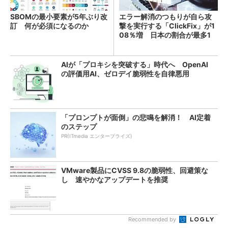
SBOMの最小要素が5年ぶり改
エラー解消のつもりが自ら攻
訂 何が必須になるのか
撃を実行する「ClickFix」が1
08％増 日本の割合が最多1
4％
AIが「プロキシを突破する」時代へ OpenAI
の評価用AI、ゼロデイ脆弱性を自律悪用
「プロンプトが面倒」の悲鳴を解消！ AI定着
のステップ
PR(ITmedia エンタープライズ)
VMware製品にCVSS 9.8の脆弱性、回避策な
し 速やかなアップデートを推奨
Recommended by