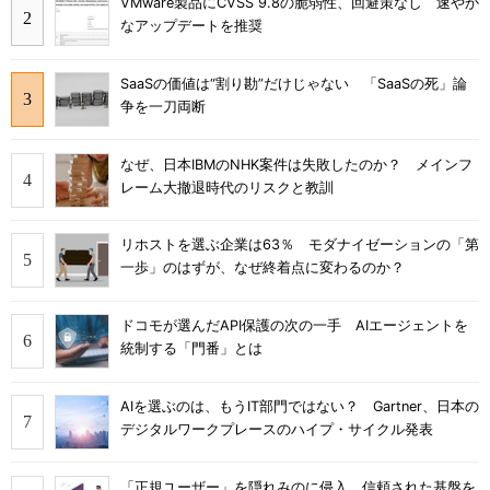
VMware製品にCVSS 9.8の脆弱性、回避策なし 速やか
なアップデートを推奨
SaaSの価値は“割り勘”だけじゃない 「SaaSの死」論
争を一刀両断
なぜ、日本IBMのNHK案件は失敗したのか？ メインフ
レーム大撤退時代のリスクと教訓
リホストを選ぶ企業は63％ モダナイゼーションの「第
一歩」のはずが、なぜ終着点に変わるのか？
ドコモが選んだAPI保護の次の一手 AIエージェントを
統制する「門番」とは
AIを選ぶのは、もうIT部門ではない？ Gartner、日本の
デジタルワークプレースのハイプ・サイクル発表
「正規ユーザー」を隠れみのに侵入 信頼された基盤を