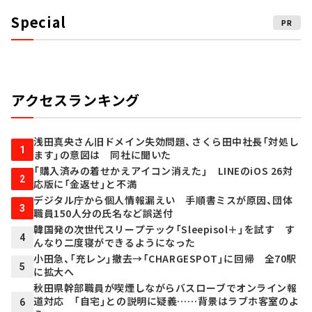
Special
PR
アクセスランキング
浅田真央さん旧ドメイン失効問題、さくら田中社長「対処し
1
ます」の意図は 同社に聞いた
「購入済みの着せかえアイコン消えた」 LINEのiOS 26対
2
応版に「金返せ」と不満
デジタル庁から個人情報漏えい 手順書ミスが原因、団体
3
職員150人分の氏名など誤送付
韓国発の次世代スリープテック「Sleepisol＋」を試す す
4
んなり二度寝ができるようになった
小田急、「充レン」撤去→「CHARGESPOT」に回帰 全70駅
5
に拡大へ
秋田県幹部職員が喫煙しながらバスローブでオンライン報
道対応 「自宅」との説明に疑義……背景はラブホ客室のよ
6