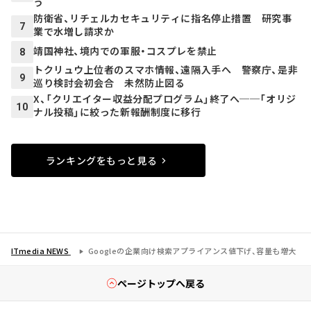
う
防衛省、リチェルカセキュリティに指名停止措置 研究事
7
業で水増し請求か
靖国神社、境内での軍服・コスプレを禁止
8
トクリュウ上位者のスマホ情報、遠隔入手へ 警察庁、是非
9
巡り検討会初会合 未然防止図る
X、「クリエイター収益分配プログラム」終了へ──「オリジ
10
ナル投稿」に絞った新報酬制度に移行
ランキングをもっと見る
ITmedia NEWS
Googleの企業向け検索アプライアンス値下げ、容量も増大
ページトップへ戻る