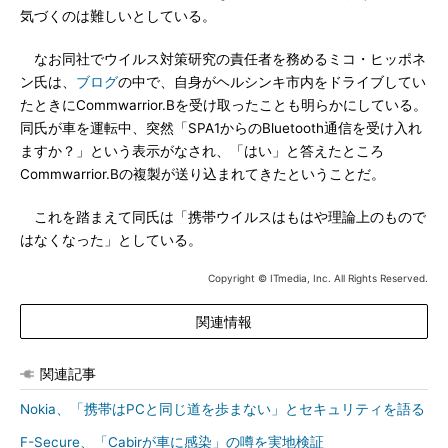
気づくのは難しいとしている。
なお同社でウイルス対策研究の責任者を務めるミコ・ヒッポネ
ン氏は、
ブログ
の中で、自身がヘルシンキ市内をドライブしてい
たときにCommwarrior.Bを受け取ったことも明らかにしている。
同氏が車を運転中、突然「SPA1からのBluetooth通信を受け入れ
ますか？」という表示がなされ、「はい」と答えたところ
Commwarrior.Bの複製が送り込まれてきたということだ。
これを踏まえて同氏は「携帯ウイルスはもはや理論上のもので
はなくなった」としている。
Copyright © ITmedia, Inc. All Rights Reserved.
関連情報
関連記事
Nokia、「携帯はPCと同じ道を歩まない」とセキュリティを語る
F-Secure、「Cabirが車に感染」の噂を実地検証