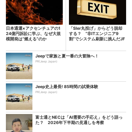
日本通運×アクセンチュアの1
「SIer丸投げ」からどう脱却
24億円訴訟に学ぶ、なぜ大規
する？ “非ITエンジニア9
模開発は“燃える”のか
割”でシステム刷新に挑んだJF
Eスチールに学ぶ
Jeepで家族と夏一番の大冒険へ！
PR(Jeep Japan)
Jeep史上最長! 85時間の試乗体験
PR(Jeep Japan)
富士通とNECは「AI需要の手応え」をどう語っ
た？ 2026年下半期の見通しを考察