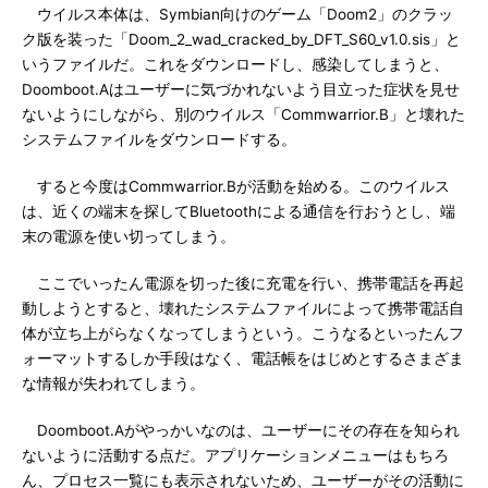
ウイルス本体は、Symbian向けのゲーム「Doom2」のクラッ
ク版を装った「Doom_2_wad_cracked_by_DFT_S60_v1.0.sis」と
いうファイルだ。これをダウンロードし、感染してしまうと、
Doomboot.Aはユーザーに気づかれないよう目立った症状を見せ
ないようにしながら、別のウイルス「Commwarrior.B」と壊れた
システムファイルをダウンロードする。
すると今度はCommwarrior.Bが活動を始める。このウイルス
は、近くの端末を探してBluetoothによる通信を行おうとし、端
末の電源を使い切ってしまう。
ここでいったん電源を切った後に充電を行い、携帯電話を再起
動しようとすると、壊れたシステムファイルによって携帯電話自
体が立ち上がらなくなってしまうという。こうなるといったんフ
ォーマットするしか手段はなく、電話帳をはじめとするさまざま
な情報が失われてしまう。
Doomboot.Aがやっかいなのは、ユーザーにその存在を知られ
ないように活動する点だ。アプリケーションメニューはもちろ
ん、プロセス一覧にも表示されないため、ユーザーがその活動に