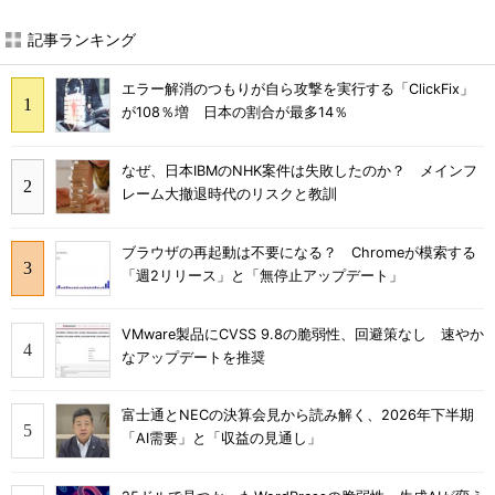
記事ランキング
エラー解消のつもりが自ら攻撃を実行する「ClickFix」
が108％増 日本の割合が最多14％
なぜ、日本IBMのNHK案件は失敗したのか？ メインフ
レーム大撤退時代のリスクと教訓
ブラウザの再起動は不要になる？ Chromeが模索する
「週2リリース」と「無停止アップデート」
VMware製品にCVSS 9.8の脆弱性、回避策なし 速やか
なアップデートを推奨
富士通とNECの決算会見から読み解く、2026年下半期
「AI需要」と「収益の見通し」