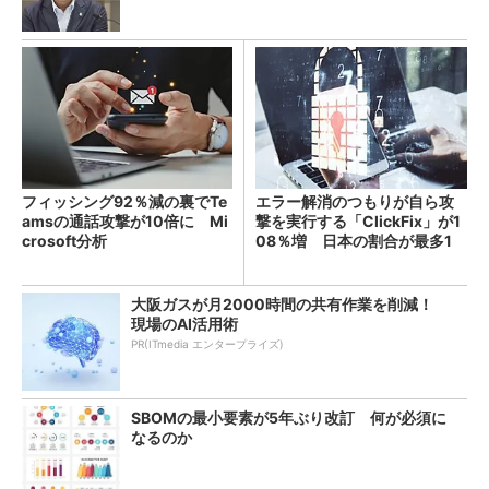
フィッシング92％減の裏でTe
エラー解消のつもりが自ら攻
amsの通話攻撃が10倍に Mi
撃を実行する「ClickFix」が1
crosoft分析
08％増 日本の割合が最多1
4％
大阪ガスが月2000時間の共有作業を削減！
現場のAI活用術
PR(ITmedia エンタープライズ)
SBOMの最小要素が5年ぶり改訂 何が必須に
なるのか