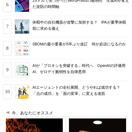
25ドルで見つかったWordPressの脆弱性 生成AIが変え
た攻防の時間軸
休暇中の自社機器が攻撃に加担する？ IPAが夏季休暇
前に求める備え
SBOMの最小要素が5年ぶり改訂 何が必須になるのか
AIが「プロキシを突破する」時代へ OpenAIの評価用
AI、ゼロデイ脆弱性を自律悪用
AIエージェントの全社展開、どうやれば成功する？
「点の成功」を「面の変革」に変える道筋
今、あなたにオススメ