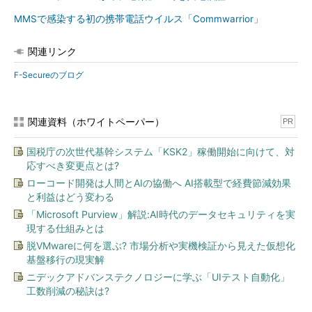
MMSで感染する初の携帯電話ウイルス「Commwarrior」
関連リンク
F-Secureのブログ
関連資料（ホワイトペーパー）
PR
国税庁の次世代基幹システム「KSK2」稼働開始に向けて、対
応すべき変更点とは?
ローコード開発は人間とAIの協働へ AI搭載型で経費節減効果
と利益はどう変わる
「Microsoft Purview」解説:AI時代のデータセキュリティを実
現する仕組みとは
脱VMwareに何を選ぶ? 市場分析や実機検証から見えた仮想化
基盤移行の現実解
ニデックアドバンステクノロジーに学ぶ「UIテスト自動化」
工数削減の秘訣は?