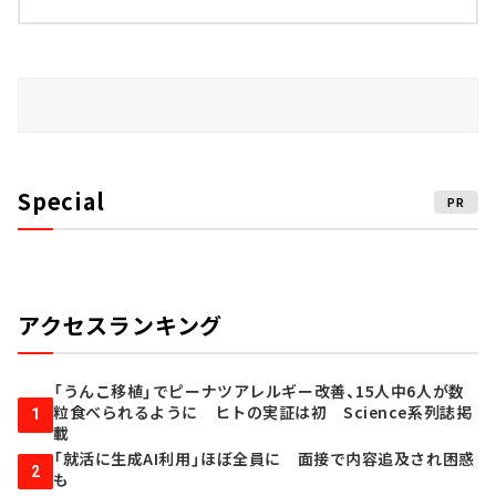
Special
PR
アクセスランキング
「うんこ移植」でピーナツアレルギー改善、15人中6人が数
粒食べられるように ヒトの実証は初 Science系列誌掲
1
載
「就活に生成AI利用」ほぼ全員に 面接で内容追及され困惑
2
も