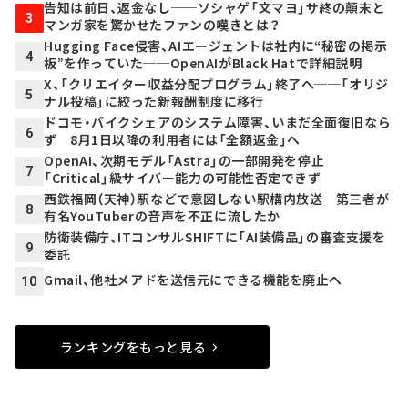
告知は前日、返金なし──ソシャゲ「文マヨ」サ終の顛末と
3
マンガ家を驚かせたファンの嘆きとは？
Hugging Face侵害、AIエージェントは社内に“秘密の掲示
4
板”を作っていた──OpenAIがBlack Hatで詳細説明
X、「クリエイター収益分配プログラム」終了へ──「オリジ
5
ナル投稿」に絞った新報酬制度に移行
ドコモ・バイクシェアのシステム障害、いまだ全面復旧なら
6
ず 8月1日以降の利用者には「全額返金」へ
OpenAI、次期モデル「Astra」の一部開発を停止
7
「Critical」級サイバー能力の可能性否定できず
西鉄福岡（天神）駅などで意図しない駅構内放送 第三者が
8
有名YouTuberの音声を不正に流したか
防衛装備庁、ITコンサルSHIFTに「AI装備品」の審査支援を
9
委託
Gmail、他社メアドを送信元にできる機能を廃止へ
10
ランキングをもっと見る