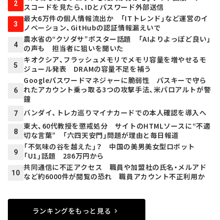
2
スコードを見たら、IDとパスワード外部送信
最大6万件の個人情報流出か 「ITトレンド」など運営のイ
3
ノベーション、GitHubの認証情報漏えいで
農水省の“クソダサ”ポスター話題 「AIよりよっぽど良い」
4
の声も 担当者に狙いを聞いた
キオクシア、フラッシュメモリでメモリ容量を増やせるモ
5
ジュール発表 DRAMの容量不足を補う
Googleパスワードマネジャーに脆弱性 パスキーで守ら
れたアカウント乗っ取る3つの攻撃手法、米パロアルトが警
6
鐘
バンダイ、トレカ巡りマイナカードでの本人確認を導入へ
7
東大、60代教授を懲戒処分 サイトのHTMLソースに“不適
8
切な言葉” 「六四天安門」問題が理由と毎日報道
「不気味の谷を越えた」？ 中国の美男美女型ロボット
9
「U1」話題 286万円から
共同通信に不正アクセス 職員や加盟社の氏名・メルアド
10
など約6000件が閲覧の恐れ 職員アカウント不正利用か
ランキングをもっと見る