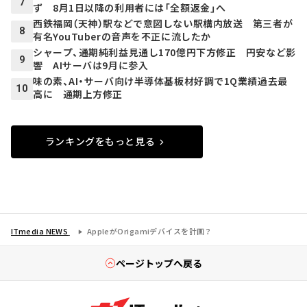
7
ず 8月1日以降の利用者には「全額返金」へ
西鉄福岡（天神）駅などで意図しない駅構内放送 第三者が
8
有名YouTuberの音声を不正に流したか
シャープ、通期純利益見通し170億円下方修正 円安など影
9
響 AIサーバは9月に参入
味の素、AI・サーバ向け半導体基板材好調で1Q業績過去最
10
高に 通期上方修正
ランキングをもっと見る
ITmedia NEWS
AppleがOrigamiデバイスを計画？
ページトップへ戻る