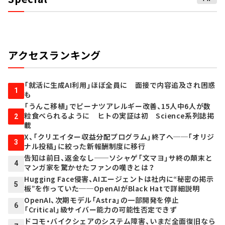
アクセスランキング
「就活に生成AI利用」ほぼ全員に 面接で内容追及され困惑
1
も
「うんこ移植」でピーナツアレルギー改善、15人中6人が数
粒食べられるように ヒトの実証は初 Science系列誌掲
2
載
X、「クリエイター収益分配プログラム」終了へ──「オリジ
3
ナル投稿」に絞った新報酬制度に移行
告知は前日、返金なし──ソシャゲ「文マヨ」サ終の顛末と
4
マンガ家を驚かせたファンの嘆きとは？
Hugging Face侵害、AIエージェントは社内に“秘密の掲示
5
板”を作っていた──OpenAIがBlack Hatで詳細説明
OpenAI、次期モデル「Astra」の一部開発を停止
6
「Critical」級サイバー能力の可能性否定できず
ドコモ・バイクシェアのシステム障害、いまだ全面復旧なら