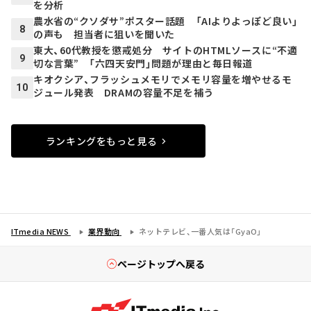
を分析
農水省の“クソダサ”ポスター話題 「AIよりよっぽど良い」
8
の声も 担当者に狙いを聞いた
東大、60代教授を懲戒処分 サイトのHTMLソースに“不適
9
切な言葉” 「六四天安門」問題が理由と毎日報道
キオクシア、フラッシュメモリでメモリ容量を増やせるモ
10
ジュール発表 DRAMの容量不足を補う
ランキングをもっと見る
ITmedia NEWS
業界動向
ネットテレビ、一番人気は「GyaO」
ページトップへ戻る