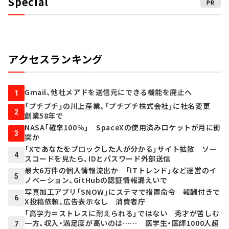
Special
PR
アクセスランキング
Gmail、他社メアドを送信元にできる機能を廃止へ
1
「プチプチ」の川上産業、「プチプチ株式会社」に社名変更
2
創業58年で
NASA「確率100％」 SpaceXの使用済みロケットが月に衝
3
突か
「Xであなたをブロックした人が分かる」サイト拡散 ソー
4
スコードを見たら、IDとパスワード外部送信
最大6万件の個人情報流出か 「ITトレンド」など運営のイ
5
ノベーション、GitHubの認証情報漏えいで
写真加工アプリ「SNOW」にステマで措置命令 報酬付きで
6
X投稿依頼、広告表示なし 消費者庁
「高学力＝ストレスに耐えられる」ではない 秀才が苦しむ
一方、収入・満足度が高いのは…… 医学生・医師1000人超
7