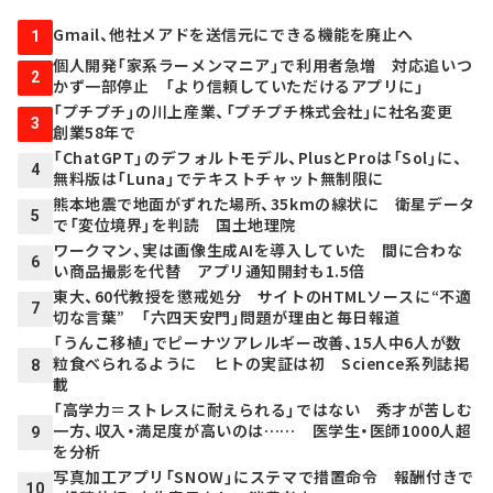
Gmail、他社メアドを送信元にできる機能を廃止へ
1
個人開発「家系ラーメンマニア」で利用者急増 対応追いつ
2
かず一部停止 「より信頼していただけるアプリに」
「プチプチ」の川上産業、「プチプチ株式会社」に社名変更
3
創業58年で
「ChatGPT」のデフォルトモデル、PlusとProは「Sol」に、
4
無料版は「Luna」でテキストチャット無制限に
熊本地震で地面がずれた場所、35kmの線状に 衛星データ
5
で「変位境界」を判読 国土地理院
ワークマン、実は画像生成AIを導入していた 間に合わな
6
い商品撮影を代替 アプリ通知開封も1.5倍
東大、60代教授を懲戒処分 サイトのHTMLソースに“不適
7
切な言葉” 「六四天安門」問題が理由と毎日報道
「うんこ移植」でピーナツアレルギー改善、15人中6人が数
粒食べられるように ヒトの実証は初 Science系列誌掲
8
載
「高学力＝ストレスに耐えられる」ではない 秀才が苦しむ
一方、収入・満足度が高いのは…… 医学生・医師1000人超
9
を分析
写真加工アプリ「SNOW」にステマで措置命令 報酬付きで
10