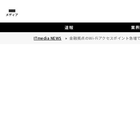
メディア
速報
業界
ITmedia NEWS
金融拠点のWi-Fiアクセスポイント急