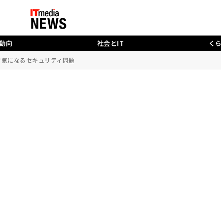
動向
社会とIT
く
増で気になるセキュリティ問題