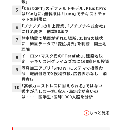
敬」
「ChatGPT」のデフォルトモデル、PlusとPro
5
は「Sol」に、無料版は「Luna」でテキストチャ
ット無制限に
「プチプチ」の川上産業、「プチプチ株式会社」
6
に社名変更 創業58年で
熊本地震で地面がずれた場所、35kmの線状
7
に 衛星データで「変位境界」を判読 国土地
理院
イーロン・マスク氏の「Terafab」、建設地決
8
定 テキサス州グライムズ郡に168億ドル投資
写真加工アプリ「SNOW」にステマで措置命
9
令 報酬付きでX投稿依頼、広告表示なし 消
費者庁
「高学力＝ストレスに耐えられる」ではない
10
秀才が苦しむ一方、収入・満足度が高いの
は…… 医学生・医師1000人超を分析
もっと見る