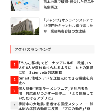
熊本地震で破損・紛失した商品を
無償再送
「ジャンプ」オンラインストアで
43億円分キャンセル繰り返した
か 業務妨害容疑の女逮捕
アクセスランキング
「うんこ移植」でピーナツアレルギー改善、15
1
人中6人が数粒食べられるように ヒトの実証
は初 Science系列誌掲載
Gmail、他社メアドを送信元にできる機能を廃
2
止へ
個人開発「家系ラーメンマニア」で利用者急
3
増 対応追いつかず一部停止 「より信頼して
いただけるアプリに」
手術中の大地震、患者守る医療スタッフ……熊
4
本総合病院の動画に反響 「プロの動き」「尊