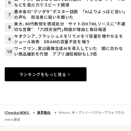
6
などを高火力でスピード調理
農水省の“クソダサ”ポスター話題 「AIよりよっぽど良い」
7
の声も 担当者に狙いを聞いた
東大、60代教授を懲戒処分 サイトのHTMLソースに“不適
8
切な言葉” 「六四天安門」問題が理由と毎日報道
キオクシア、フラッシュメモリでメモリ容量を増やせるモ
9
ジュール発表 DRAMの容量不足を補う
ワークマン、実は画像生成AIを導入していた 間に合わな
10
い商品撮影を代替 アプリ通知開封も1.5倍
ランキングをもっと見る
ITmedia NEWS
業界動向
Yahoo!、オープンソースグループウェアのZi
mbra買収