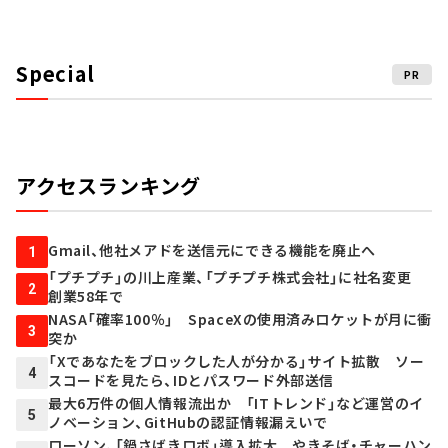
Special
PR
アクセスランキング
Gmail、他社メアドを送信元にできる機能を廃止へ
1
「プチプチ」の川上産業、「プチプチ株式会社」に社名変更
2
創業58年で
NASA「確率100％」 SpaceXの使用済みロケットが月に衝
3
突か
「Xであなたをブロックした人が分かる」サイト拡散 ソー
4
スコードを見たら、IDとパスワード外部送信
最大6万件の個人情報流出か 「ITトレンド」など運営のイ
5
ノベーション、GitHubの認証情報漏えいで
ローソン、「鍋さばきロボ」導入拡大 やきそば・チャーハン