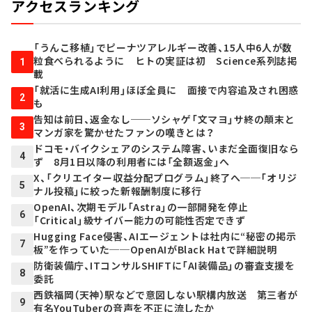
アクセスランキング
「うんこ移植」でピーナツアレルギー改善、15人中6人が数
粒食べられるように ヒトの実証は初 Science系列誌掲
1
載
「就活に生成AI利用」ほぼ全員に 面接で内容追及され困惑
2
も
告知は前日、返金なし──ソシャゲ「文マヨ」サ終の顛末と
3
マンガ家を驚かせたファンの嘆きとは？
ドコモ・バイクシェアのシステム障害、いまだ全面復旧なら
4
ず 8月1日以降の利用者には「全額返金」へ
X、「クリエイター収益分配プログラム」終了へ──「オリジ
5
ナル投稿」に絞った新報酬制度に移行
OpenAI、次期モデル「Astra」の一部開発を停止
6
「Critical」級サイバー能力の可能性否定できず
Hugging Face侵害、AIエージェントは社内に“秘密の掲示
7
板”を作っていた──OpenAIがBlack Hatで詳細説明
防衛装備庁、ITコンサルSHIFTに「AI装備品」の審査支援を
8
委託
西鉄福岡（天神）駅などで意図しない駅構内放送 第三者が
9
有名YouTuberの音声を不正に流したか