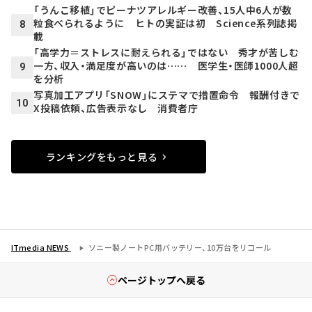
「うんこ移植」でピーナツアレルギー改善、15人中6人が数
粒食べられるように ヒトの実証は初 Science系列誌掲
8
載
「高学力＝ストレスに耐えられる」ではない 秀才が苦しむ
一方、収入・満足度が高いのは…… 医学生・医師1000人超
9
を分析
写真加工アプリ「SNOW」にステマで措置命令 報酬付きで
10
X投稿依頼、広告表示なし 消費者庁
ランキングをもっと見る
ITmedia NEWS
ソニー製ノートPC用バッテリー、10万台をリコール
ページトップへ戻る