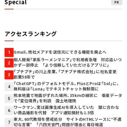
Special
PR
アクセスランキング
Gmail、他社メアドを送信元にできる機能を廃止へ
1
個人開発「家系ラーメンマニア」で利用者急増 対応追いつ
2
かず一部停止 「より信頼していただけるアプリに」
「プチプチ」の川上産業、「プチプチ株式会社」に社名変更
3
創業58年で
「ChatGPT」のデフォルトモデル、PlusとProは「Sol」に、
4
無料版は「Luna」でテキストチャット無制限に
熊本地震で地面がずれた場所、35kmの線状に 衛星データ
5
で「変位境界」を判読 国土地理院
ワークマン、実は画像生成AIを導入していた 間に合わな
6
い商品撮影を代替 アプリ通知開封も1.5倍
東大、60代教授を懲戒処分 サイトのHTMLソースに“不適
7
切な言葉” 「六四天安門」問題が理由と毎日報道