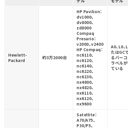
デル
モデル
HP Pavilion：
dv1000、
dv8000、
zd8000
Compaq
Presario：
v2000、v2400
A0、L0、
HP Compaq：
たはGC
Hewlett-
nc6110、
約3万2000台
るバーコ
Packard
nc6120、
ラベルが
nc6140、
ている
nc6220、
nc6230、
nx4800、
nx4820、
nx6110、
nx6120、
nx9600
Satellite：
A70/A75、
P30/P5、