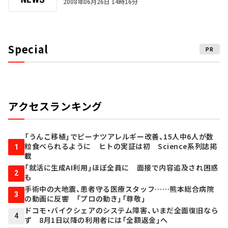
2008年06月26日 14時16分
Special
PR
アクセスランキング
「うんこ移植」でピーナツアレルギー改善、15人中6人が数
粒食べられるように ヒトの実証は初 Science系列誌掲
1
載
「就活に生成AI利用」ほぼ全員に 面接で内容追及され困惑
2
も
手術中の大地震、患者守る医療スタッフ……熊本総合病院
3
の動画に反響 「プロの動き」「尊敬」
ドコモ・バイクシェアのシステム障害、いまだ全面復旧なら
4
ず 8月1日以降の利用者には「全額返金」へ