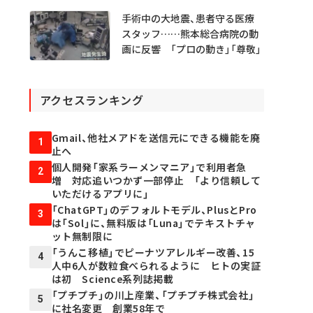
手術中の大地震、患者守る医療
スタッフ……熊本総合病院の動
画に反響 「プロの動き」「尊敬」
アクセスランキング
Gmail、他社メアドを送信元にできる機能を廃
1
止へ
個人開発「家系ラーメンマニア」で利用者急
2
増 対応追いつかず一部停止 「より信頼して
いただけるアプリに」
「ChatGPT」のデフォルトモデル、PlusとPro
3
は「Sol」に、無料版は「Luna」でテキストチャ
ット無制限に
「うんこ移植」でピーナツアレルギー改善、15
4
人中6人が数粒食べられるように ヒトの実証
は初 Science系列誌掲載
「プチプチ」の川上産業、「プチプチ株式会社」
5
に社名変更 創業58年で