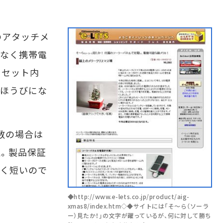
アタッチメ
はなく携帯電
るセット内
ごほうびにな
数の場合は
定。製品保証
とごく短いので
◆http://www.e-lets.co.jp/product/aig-
xmas8/index.htm◇◆サイトには「そ～ら（ソーラ
ー）見たか！」の文字が躍っているが、何に対して勝ち