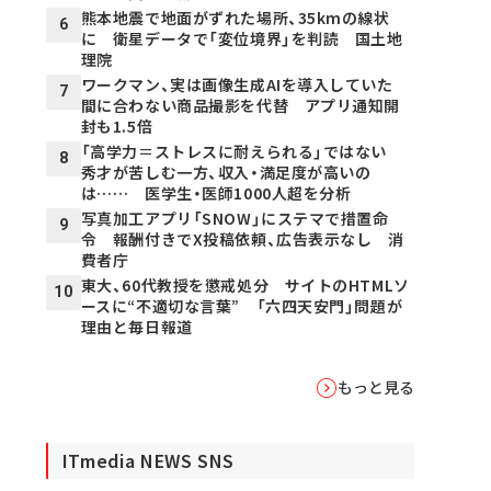
熊本地震で地面がずれた場所、35kmの線状
6
に 衛星データで「変位境界」を判読 国土地
理院
ワークマン、実は画像生成AIを導入していた
7
間に合わない商品撮影を代替 アプリ通知開
封も1.5倍
「高学力＝ストレスに耐えられる」ではない
8
秀才が苦しむ一方、収入・満足度が高いの
は…… 医学生・医師1000人超を分析
写真加工アプリ「SNOW」にステマで措置命
9
令 報酬付きでX投稿依頼、広告表示なし 消
費者庁
東大、60代教授を懲戒処分 サイトのHTMLソ
10
ースに“不適切な言葉” 「六四天安門」問題が
理由と毎日報道
もっと見る
ITmedia NEWS SNS