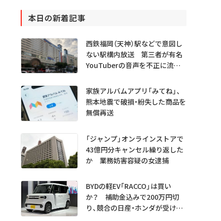
本日の新着記事
西鉄福岡（天神）駅などで意図し
ない駅構内放送 第三者が有名
YouTuberの音声を不正に流し
たか
家族アルバムアプリ「みてね」、
熊本地震で破損・紛失した商品を
無償再送
「ジャンプ」オンラインストアで
43億円分キャンセル繰り返した
か 業務妨害容疑の女逮捕
BYDの軽EV「RACCO」は買い
か？ 補助金込みで200万円切
り、競合の日産・ホンダが受ける
衝撃