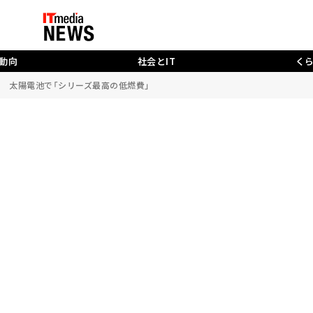
動向
社会とIT
く
た 太陽電池で「シリーズ最高の低燃費」