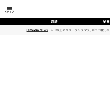
メディア
速報
業界
ITmedia NEWS
「線上のメリークリスマス」がエコ化し