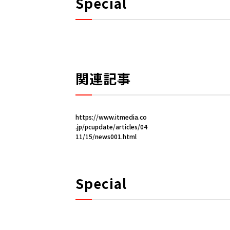
Special
関連記事
https://www.itmedia.co
.jp/pcupdate/articles/04
11/15/news001.html
Special