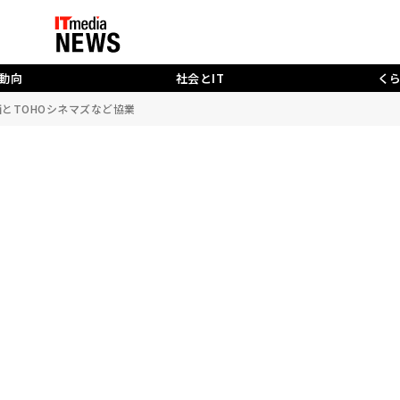
動向
社会とIT
く
西とTOHOシネマズなど協業