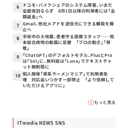
ドコモ・バイクシェアのシステム障害、いまだ
6
全面復旧ならず 8月1日以降の利用者には「全
額返金」へ
Gmail、他社メアドを送信元にできる機能を廃
7
止へ
手術中の大地震、患者守る医療スタッフ……熊
8
本総合病院の動画に反響 「プロの動き」「尊
敬」
「ChatGPT」のデフォルトモデル、PlusとPro
9
は「Sol」に、無料版は「Luna」でテキストチャ
ット無制限に
個人開発「家系ラーメンマニア」で利用者急
10
増 対応追いつかず一部停止 「より信頼して
いただけるアプリに」
もっと見る
ITmedia NEWS SNS