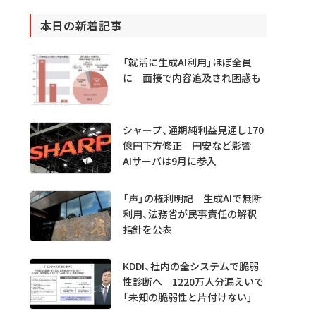
本日の新着記事
「就活に生成AI利用」ほぼ全員
に 面接で内容追及され困惑も
シャープ、通期純利益見通し170
億円下方修正 円安など影響
AIサーバは9月に参入
「声」の権利明記 生成AIで無断
利用、法務省が民事責任の解釈
指針を公表
KDDI、社内の全システムで脆弱
性診断へ 1220万人分漏えいで
「未知の脆弱性と片付けない」