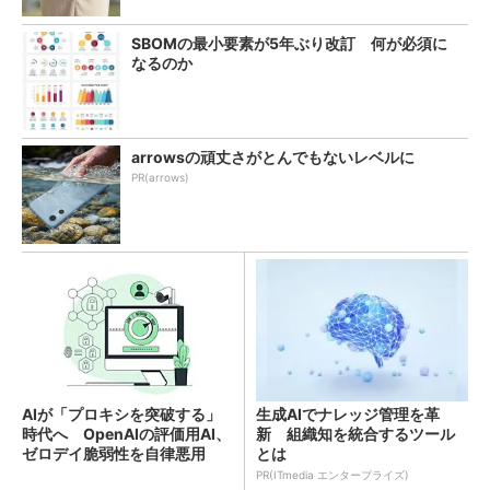
SBOMの最小要素が5年ぶり改訂 何が必須に
なるのか
arrowsの頑丈さがとんでもないレベルに
PR(arrows)
AIが「プロキシを突破する」
生成AIでナレッジ管理を革
時代へ OpenAIの評価用AI、
新 組織知を統合するツール
ゼロデイ脆弱性を自律悪用
とは
PR(ITmedia エンタープライズ)