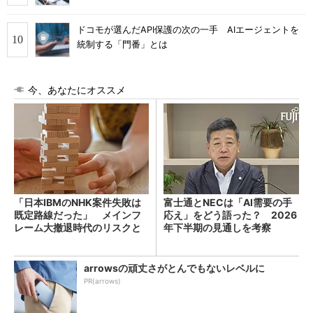
ドコモが選んだAPI保護の次の一手 AIエージェントを
統制する「門番」とは
今、あなたにオススメ
「日本IBMのNHK案件失敗は
富士通とNECは「AI需要の手
既定路線だった」 メインフ
応え」をどう語った？ 2026
レーム大撤退時代のリスクと
年下半期の見通しを考察
教訓
arrowsの頑丈さがとんでもないレベルに
PR(arrows)