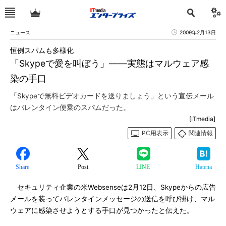
ニュース
2009年2月13日
恒例スパムも多様化
「Skypeで愛を叫ぼう」――実態はマルウェア感
染の手口
「Skypeで無料ビデオカードを送りましょう」という宣伝メール
はバレンタイン便乗のスパムだった。
[ITmedia]
PC用表示
関連情報
Share
Post
LINE
Hatena
セキュリティ企業の米Websenseは2月12日、Skypeからの広告
メールを装ってバレンタインメッセージの送信を呼び掛け、マル
ウェアに感染させようとする手口が見つかったと伝えた。