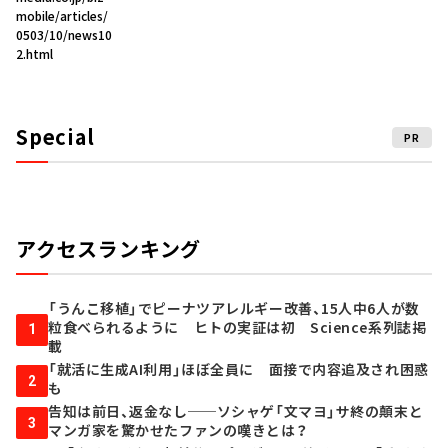
mobile/articles/
0503/10/news10
2.html
Special
PR
アクセスランキング
「うんこ移植」でピーナツアレルギー改善、15人中6人が数
粒食べられるように ヒトの実証は初 Science系列誌掲
1
載
「就活に生成AI利用」ほぼ全員に 面接で内容追及され困惑
2
も
告知は前日、返金なし──ソシャゲ「文マヨ」サ終の顛末と
3
マンガ家を驚かせたファンの嘆きとは？