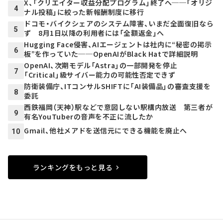
X、「クリエイター収益分配プログラム」終了へ──「オリジ
4
ナル投稿」に絞った新報酬制度に移行
ドコモ・バイクシェアのシステム障害、いまだ全面復旧なら
5
ず 8月1日以降の利用者には「全額返金」へ
Hugging Face侵害、AIエージェントは社内に“秘密の掲示
6
板”を作っていた──OpenAIがBlack Hatで詳細説明
OpenAI、次期モデル「Astra」の一部開発を停止
7
「Critical」級サイバー能力の可能性否定できず
防衛装備庁、ITコンサルSHIFTに「AI装備品」の審査支援を
8
委託
西鉄福岡（天神）駅などで意図しない駅構内放送 第三者が
9
有名YouTuberの音声を不正に流したか
Gmail、他社メアドを送信元にできる機能を廃止へ
10
ランキングをもっと見る