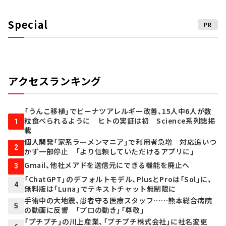
Special
PR
アクセスランキング
「うんこ移植」でピーナツアレルギー改善、15人中6人が数
粒食べられるように ヒトの実証は初 Science系列誌掲
1
載
個人開発「家系ラーメンマニア」で利用者急増 対応追いつ
2
かず一部停止 「より信頼していただけるアプリに」
Gmail、他社メアドを送信元にできる機能を廃止へ
3
「ChatGPT」のデフォルトモデル、PlusとProは「Sol」に、
4
無料版は「Luna」でテキストチャット無制限に
手術中の大地震、患者守る医療スタッフ……熊本総合病院
5
の動画に反響 「プロの動き」「尊敬」
「プチプチ」の川上産業、「プチプチ株式会社」に社名変更