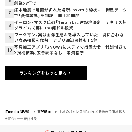
6
創業58年で
熊本地震で地面がずれた場所、35kmの線状に 衛星データ
7
で「変位境界」を判読 国土地理院
イーロン・マスク氏の「Terafab」、建設地決定 テキサス州
8
グライムズ郡に168億ドル投資
ワークマン、実は画像生成AIを導入していた 間に合わな
9
い商品撮影を代替 アプリ通知開封も1.5倍
写真加工アプリ「SNOW」にステマで措置命令 報酬付きで
10
X投稿依頼、広告表示なし 消費者庁
ランキングをもっと見る
ITmedia NEWS
業界動向
上場のパピレス「iPadなど新端末で市場拡大
を期待」──天谷社長