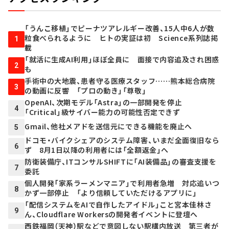
「うんこ移植」でピーナツアレルギー改善、15人中6人が数
粒食べられるように ヒトの実証は初 Science系列誌掲
1
載
「就活に生成AI利用」ほぼ全員に 面接で内容追及され困惑
2
も
手術中の大地震、患者守る医療スタッフ……熊本総合病院
3
の動画に反響 「プロの動き」「尊敬」
OpenAI、次期モデル「Astra」の一部開発を停止
4
「Critical」級サイバー能力の可能性否定できず
Gmail、他社メアドを送信元にできる機能を廃止へ
5
ドコモ・バイクシェアのシステム障害、いまだ全面復旧なら
6
ず 8月1日以降の利用者には「全額返金」へ
防衛装備庁、ITコンサルSHIFTに「AI装備品」の審査支援を
7
委託
個人開発「家系ラーメンマニア」で利用者急増 対応追いつ
8
かず一部停止 「より信頼していただけるアプリに」
「配信システムをAIで自作したアイドル」こと宮本佳林さ
9
ん、Cloudflare Workersの開発者イベントに登壇へ
西鉄福岡（天神）駅などで意図しない駅構内放送 第三者が