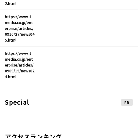
2.html
https://www.it
media.co.jp/ent
erprise/articles/
0910/27/news04
5.html
https://www.it
media.co.jp/ent
erprise/articles/
0909/15/news02
4.html
Special
PR
アクセスランキング