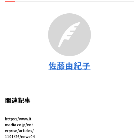
佐藤由紀子
関連記事
https://www.it
media.co.jp/ent
erprise/articles/
1101/26/news04